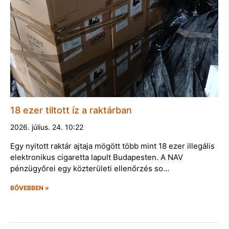
18 ezer tiltott íz a raktárban
2026. július. 24. 10:22
Egy nyitott raktár ajtaja mögött több mint 18 ezer illegális
elektronikus cigaretta lapult Budapesten. A NAV
pénzügyőrei egy közterületi ellenőrzés so…
BŐVEBBEN »