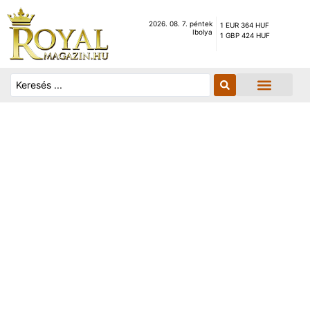
2026. 08. 7. péntek
1 EUR 364 HUF
Ibolya
1 GBP 424 HUF