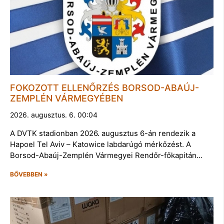
FOKOZOTT ELLENŐRZÉS BORSOD-ABAÚJ-
ZEMPLÉN VÁRMEGYÉBEN
2026. augusztus. 6. 00:04
A DVTK stadionban 2026. augusztus 6-án rendezik a
Hapoel Tel Aviv – Katowice labdarúgó mérkőzést. A
Borsod-Abaúj-Zemplén Vármegyei Rendőr-főkapitán…
BŐVEBBEN »