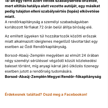
18-án egy férfit azért vettek szabálysértési őrizetbe,
mert eltiltás hatálya alatt vezette autóját, egy másikat
pedig tulajdon elleni szabálysértés (lopás) elkövetése
miatt.
A rendőrkapitányság a személyi szabadságukban
korlátozott férfiakat 72 órán belül állítja bíróság elé.
Az említett ügyeken túl hozzátartozók közötti erőszak
miatt alkalmazott ideiglenes megelőző távoltartást egy
esetben az Ózdi Rendőrkapitányság.
Borsod-Abaúj-Zemplén megyében az elmúlt 24 órában
négy személyi sérüléssel végződő közúti közlekedési
baleset történt, míg anyagi kárral járó ütközés tizenegy
esetben jutott a rendőrség tudomására.
Borsod-Abaúj-Zemplén Megyei Rendőr-főkapitányság
Érdekesnek találtad? Oszd meg a Facebookon!