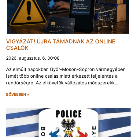
VIGYÁZAT! ÚJRA TÁMADNAK AZ ONLINE
CSALÓK
2026. augusztus. 6. 00:08
Az elmúlt napokban Győr-Moson-Sopron vármegyében
ismét több online csalás miatt érkezett feljelentés a
rendőrségre. Az elkövetők változatos módszerekk…
BŐVEBBEN »