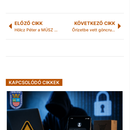
ELŐZŐ CIKK
KÖVETKEZŐ CIKK
Hölcz Péter a MÚSZ régióvezetője
Őrizetbe vett göncruszkai támadók
KAPCSOLÓDÓ CIKKEK