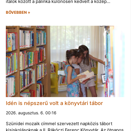
italok között a pálinka különösen kedvelt a közép…
BŐVEBBEN »
Idén is népszerű volt a könyvtári tábor
2026. augusztus. 6. 00:16
Szünidei mozaik címmel szervezett napközis tábort
kisiskolásoknak a II. Rákóczi Ferenc Könyvtár. Az ötnapos