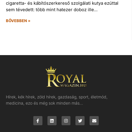
cigaretta- és kábítószerkereső szolgálati kutya ezúttal
sem tévedett: több mint hatezer doboz ille…
BŐVEBBEN »
Hírek, kék hírek, zöld hírek, gazdaság, sport, életmód,
medicina, ezo és még sok minden más…