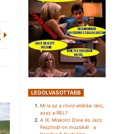
K
n
LEGOLVASOTTABB
Mi is az a rövid ellátási lánc,
azaz a REL?
A IX. Miskolci Dixie és Jazz
Fesztivál-on muzsikál a