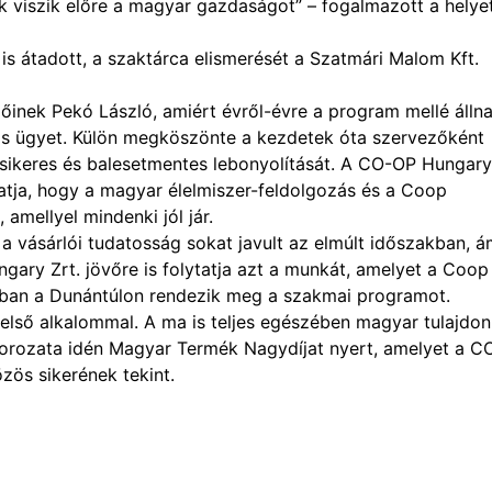
 viszik előre a magyar gazdaságot” – fogalmazott a helye
s átadott, a szaktárca elismerését a Szatmári Malom Kft.
inek Pekó László, amiért évről-évre a program mellé állna
os ügyet. Külön megköszönte a kezdetek óta szervezőként
ikeres és balesetmentes lebonyolítását. A CO-OP Hungary 
atja, hogy a magyar élelmiszer-feldolgozás és a Coop
amellyel mindenki jól jár.
a vásárlói tudatosság sokat javult az elmúlt időszakban, 
ary Zrt. jövőre is folytatja azt a munkát, amelyet a Coop
-ban a Dunántúlon rendezik meg a szakmai programot.
lső alkalommal. A ma is teljes egészében magyar tulajdon
sorozata idén Magyar Termék Nagydíjat nyert, amelyet a 
zös sikerének tekint.