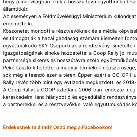
hogy a mai világban ezek a hosszú távú együttműködések
államtitkár.
Az eseményen a Földművelésügyi Minisztérium különdíjat i
érdemelte ki.
Köszönetet mondott a résztvevőknek és a média képviselő
és támogatják a hazai gazdaság számára kiemelten font
együttműködő SKY Csoportnak a rendezvény ismételten s
Igazgatóságának elnöke hozzátette: a Coop Rally jól mut
partnersége sikeres és hosszútávra szóló együttműködés, 
Pekó László kifejtette: a magyar termékek népszerűsége, 
sok még a teendő ezen a téren. Éppen ezért a CO-OP Hung
Rally révén több mint egy évtizede megkezdett, és 2018
A Coop Rallyt a COOP üzletlánc 2006-ban rendezte meg e
kereskedelmi lánc hiánypótló és egyedülálló rendezvény
a partnerekkel és a résztvevőkkel való együttműködés kö
Érdekesnek találtad? Oszd meg a Facebookon!