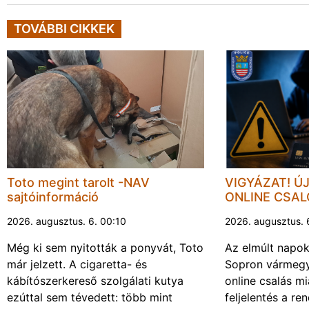
TOVÁBBI CIKKEK
Toto megint tarolt -NAV
VIGYÁZAT! Ú
sajtóinformáció
ONLINE CSA
2026. augusztus. 6. 00:10
2026. augusztus. 
Még ki sem nyitották a ponyvát, Toto
Az elmúlt napo
már jelzett. A cigaretta- és
Sopron vármegy
kábítószerkereső szolgálati kutya
online csalás mi
ezúttal sem tévedett: több mint
feljelentés a re