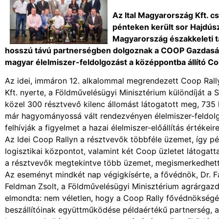
Az Ital Magyarország Kft. c
pénteken került sor Hajdú
Magyarország északkeleti tá
hosszú távú partnerségben dolgoznak a COOP Gazdasági
magyar élelmiszer-feldolgozást a középpontba állító Co
Az idei, immáron 12. alkalommal megrendezett Coop Rall
Kft. nyerte, a Földművelésügyi Minisztérium különdíját a
közel 300 résztvevő kilenc állomást látogatott meg, 735
már hagyományossá vált rendezvényen élelmiszer-feldolg
felhívják a figyelmet a hazai élelmiszer-előállítás értéke
Az Idei Coop Rallyn a résztvevők többféle üzemet, így péld
logisztikai központot, valamint két Coop üzletet látogat
a résztvevők megtekintve több üzemet, megismerkedhettek
Az eseményt mindkét nap végigkísérte, a fővédnök, Dr. F
Feldman Zsolt, a Földművelésügyi Minisztérium agrárgazda
elmondta: nem véletlen, hogy a Coop Rally fővédnökségét
beszállítóinak együttműködése példaértékű partnerség, 