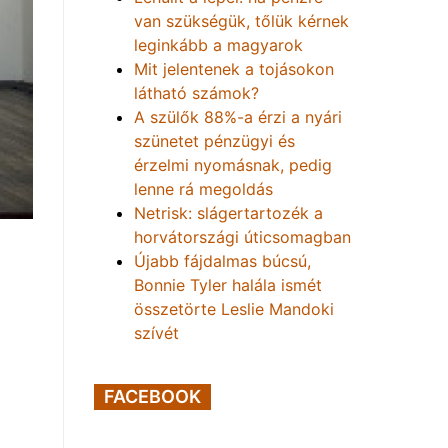
van szükségük, tőlük kérnek
leginkább a magyarok
Mit jelentenek a tojásokon
látható számok?
A szülők 88%-a érzi a nyári
szünetet pénzügyi és
érzelmi nyomásnak, pedig
lenne rá megoldás
Netrisk: slágertartozék a
horvátországi úticsomagban
Újabb fájdalmas búcsú,
Bonnie Tyler halála ismét
összetörte Leslie Mandoki
szívét
FACEBOOK