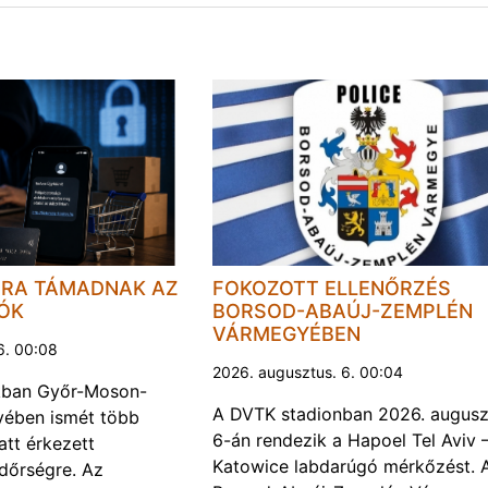
JRA TÁMADNAK AZ
FOKOZOTT ELLENŐRZÉS
LÓK
BORSOD-ABAÚJ-ZEMPLÉN
VÁRMEGYÉBEN
6. 00:08
2026. augusztus. 6. 00:04
kban Győr-Moson-
A DVTK stadionban 2026. augusz
ében ismét több
6-án rendezik a Hapoel Tel Aviv 
att érkezett
Katowice labdarúgó mérkőzést. 
ndőrségre. Az