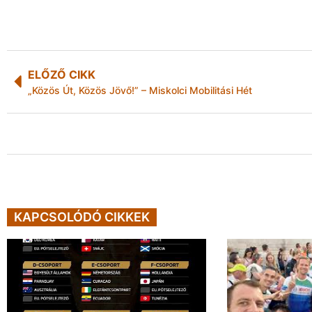
ELŐZŐ CIKK
„Közös Út, Közös Jövő!” – Miskolci Mobilitási Hét
KAPCSOLÓDÓ CIKKEK