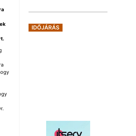
ra
yek
IDŐJÁRÁS
t.
g
ra
hogy
ogy
r.