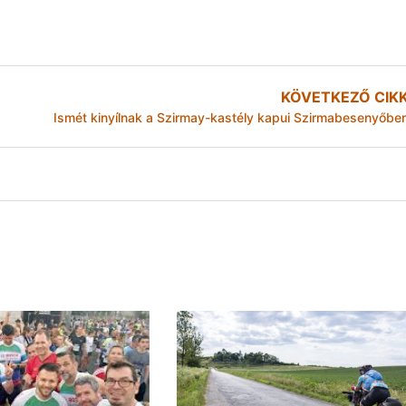
KÖVETKEZŐ CIK
Ismét kinyílnak a Szirmay-kastély kapui Szirmabesenyőbe