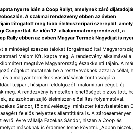
sapata nyerte idén a Coop Rallyt, amelynek záró díjátadójá
szoboszlón. A szakmai rendezvény ebben az évben
jain látogatott meg több élelmiszeripari szereplőt, amel
 Csoporttal. Az idén 12. alkalommal megrendezett, a
op Rally ebben az évben Magyar Termék Nagydíjat is nyer
yt a minőségi szeszesitalokat forgalmazó Ital Magyarorszá
 Szatmári Malom Kft. kapta meg. A rendezvény alkalmával a
 kilométert megtéve Magyarország északkeleti tájain. A má
ozó cégeket mutatnak be a résztvevőknek azzal a céllal, 
ire, és a magyar termékek vásárlásának fontosságára.
ául tejipari, húsipari feldolgozót, malomipari céget, új
tak meg. A rendezvény ismételten lehetőséget biztosított, h
, az azokban zajló élelmiszer-előállítás folyamatával.
azekas Sándor, földművelésügyi miniszter képviseletében D
ságért felelős helyettes államtitkára is. A záróeseményen
 évről évre vállalja Fazekas Sándor, hiszen a Coop és
amelyet másoknak is érdemes lenne követni. „Abban hiszek,