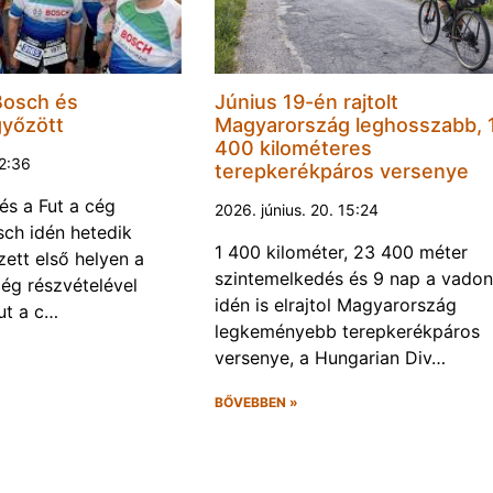
Bosch és
Június 19-én rajtolt
győzött
Magyarország leghosszabb, 
400 kilométeres
22:36
terepkerékpáros versenye
és a Fut a cég
2026. június. 20. 15:24
ch idén hetedik
1 400 kilométer, 23 400 méter
ett első helyen a
szintemelkedés és 9 nap a vadon
ég részvételével
idén is elrajtol Magyarország
ut a c…
legkeményebb terepkerékpáros
versenye, a Hungarian Div…
BŐVEBBEN »