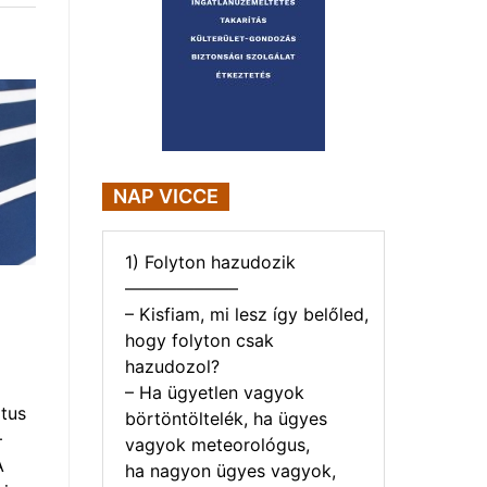
NAP VICCE
1) Folyton hazudozik
——————–
– Kisfiam, mi lesz így belőled,
hogy folyton csak
hazudozol?
– Ha ügyetlen vagyok
tus
börtöntöltelék, ha ügyes
–
vagyok meteorológus,
A
ha nagyon ügyes vagyok,