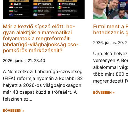
Már a kezdő sípszó előtt: ho-
Futni ment a 
gyan alakítják a matematikai
hetedszer is 
folyamatok a megreformált
2026. június. 20. 
labdarúgó-világbajnokság cso-
portkörös mérkőzéseit?
Újra első helyez
versenyen A Bos
2026. június. 21. 23:40
alkalommal végz
A Nemzetközi Labdarúgó-szövetség
több mint 860 c
(FIFA) reformja nyomán a korábbi 32
megrendezett F
helyett a 2026-os világbajnokságon
már 48 csapat küzd a trófeáért. A
BŐVEBBEN »
felszínen ez…
BŐVEBBEN »