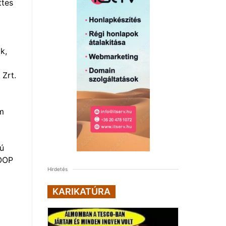
ttes
k,
Zrt.
ám
ú
COOP
Hirdetés
KARIKATÚRA