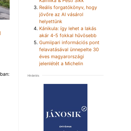
Kamilka & Pesti Sikk
Reális forgatókönyv, hogy
jövőre az AI vásárol
helyettünk
Kánikula: így lehet a lakás
1
akár 4-5 fokkal hűvösebb
Gumiipari információs pont
felavatásával ünnepelte 30
éves magyarországi
jelenlétét a Michelin
ban:
Hirdetés