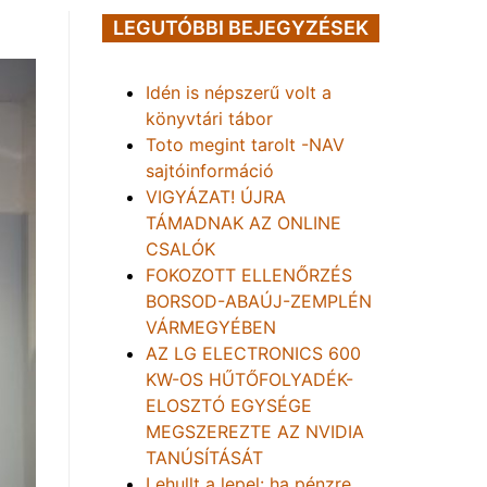
LEGUTÓBBI BEJEGYZÉSEK
Idén is népszerű volt a
könyvtári tábor
Toto megint tarolt -NAV
sajtóinformáció
VIGYÁZAT! ÚJRA
TÁMADNAK AZ ONLINE
CSALÓK
FOKOZOTT ELLENŐRZÉS
BORSOD-ABAÚJ-ZEMPLÉN
VÁRMEGYÉBEN
AZ LG ELECTRONICS 600
KW-OS HŰTŐFOLYADÉK-
ELOSZTÓ EGYSÉGE
MEGSZEREZTE AZ NVIDIA
TANÚSÍTÁSÁT
Lehullt a lepel: ha pénzre