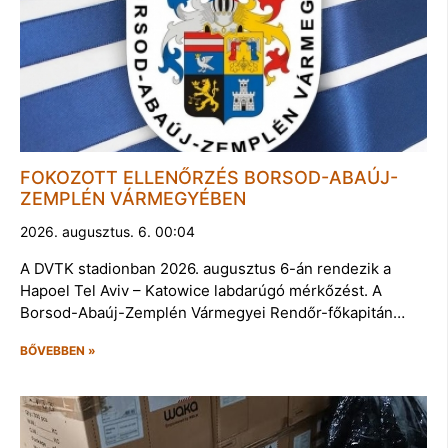
FOKOZOTT ELLENŐRZÉS BORSOD-ABAÚJ-
ZEMPLÉN VÁRMEGYÉBEN
2026. augusztus. 6. 00:04
A DVTK stadionban 2026. augusztus 6-án rendezik a
Hapoel Tel Aviv – Katowice labdarúgó mérkőzést. A
Borsod-Abaúj-Zemplén Vármegyei Rendőr-főkapitán…
BŐVEBBEN »