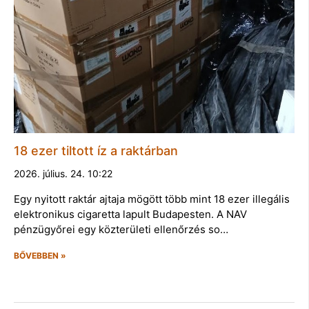
18 ezer tiltott íz a raktárban
2026. július. 24. 10:22
Egy nyitott raktár ajtaja mögött több mint 18 ezer illegális
elektronikus cigaretta lapult Budapesten. A NAV
pénzügyőrei egy közterületi ellenőrzés so…
BŐVEBBEN »