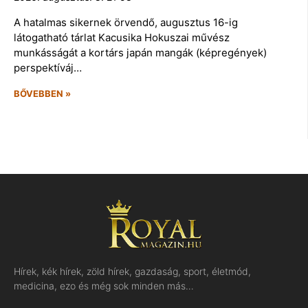
A hatalmas sikernek örvendő, augusztus 16-ig
látogatható tárlat Kacusika Hokuszai művész
munkásságát a kortárs japán mangák (képregények)
perspektíváj…
BŐVEBBEN »
Hírek, kék hírek, zöld hírek, gazdaság, sport, életmód,
medicina, ezo és még sok minden más…