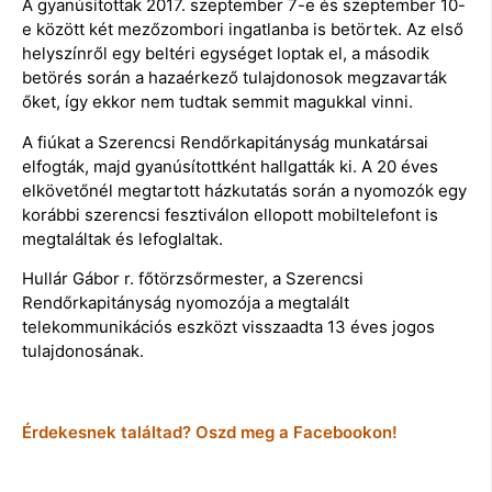
A gyanúsítottak 2017. szeptember 7-e és szeptember 10-
e között két mezőzombori ingatlanba is betörtek. Az első
helyszínről egy beltéri egységet loptak el, a második
betörés során a hazaérkező tulajdonosok megzavarták
őket, így ekkor nem tudtak semmit magukkal vinni.
A fiúkat a Szerencsi Rendőrkapitányság munkatársai
elfogták, majd gyanúsítottként hallgatták ki. A 20 éves
elkövetőnél megtartott házkutatás során a nyomozók egy
korábbi szerencsi fesztiválon ellopott mobiltelefont is
megtaláltak és lefoglaltak.
Hullár Gábor r. főtörzsőrmester, a Szerencsi
Rendőrkapitányság nyomozója a megtalált
telekommunikációs eszközt visszaadta 13 éves jogos
tulajdonosának.
Érdekesnek találtad? Oszd meg a Facebookon!