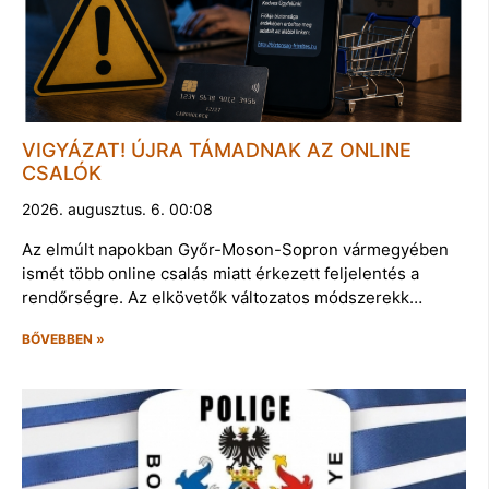
VIGYÁZAT! ÚJRA TÁMADNAK AZ ONLINE
CSALÓK
2026. augusztus. 6. 00:08
Az elmúlt napokban Győr-Moson-Sopron vármegyében
ismét több online csalás miatt érkezett feljelentés a
rendőrségre. Az elkövetők változatos módszerekk…
BŐVEBBEN »