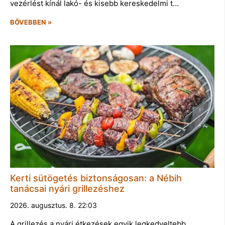
vezérlést kínál lakó- és kisebb kereskedelmi t…
BŐVEBBEN »
Kerti sütögetés biztonságosan: a Nébih
tanácsai nyári grillezéshez
2026. augusztus. 8. 22:03
A grillezés a nyári étkezések egyik legkedveltebb