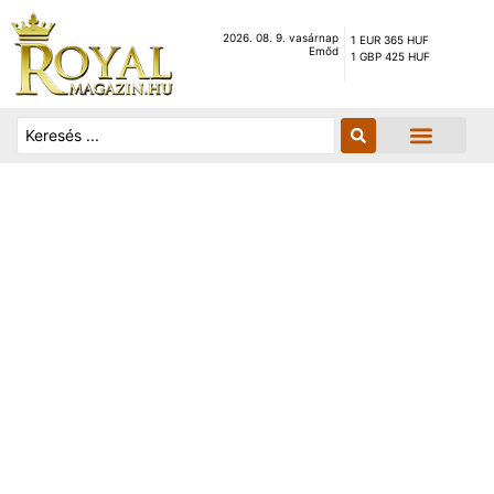
2026. 08. 9. vasárnap
1 EUR 365 HUF
Emőd
1 GBP 425 HUF