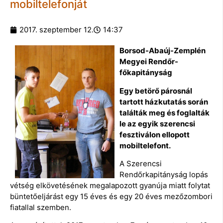
mobiltelefonját
2017. szeptember 12.
14:37
Borsod-Abaúj-Zemplén
Megyei Rendőr-
főkapitányság
Egy betörő párosnál
tartott házkutatás során
találták meg és foglalták
le az egyik szerencsi
fesztiválon ellopott
mobiltelefont.
A Szerencsi
Rendőrkapitányság lopás
vétség elkövetésének megalapozott gyanúja miatt folytat
büntetőeljárást egy 15 éves és egy 20 éves mezőzombori
fiatallal szemben.