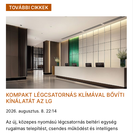
TOVÁBBI CIKKEK
KOMPAKT LÉGCSATORNÁS KLÍMÁVAL BŐVÍTI
KÍNÁLATÁT AZ LG
2026. augusztus. 8. 22:14
Az új, közepes nyomású légcsatornás beltéri egység
rugalmas telepítést, csendes működést és intelligens