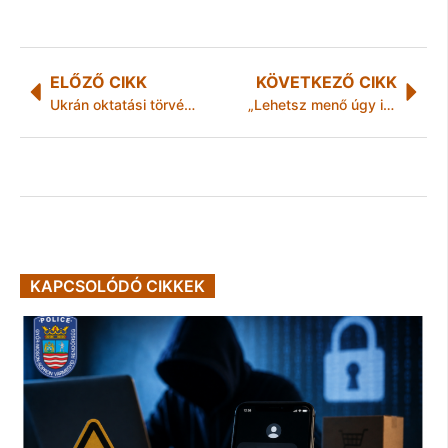
ELŐZŐ CIKK
KÖVETKEZŐ CIKK
Ukrán oktatási törvény – Szijjártó: ideje a legkeményebb eszközök nyúlni
„Lehetsz menő úgy is, hogy tanulsz!”
KAPCSOLÓDÓ CIKKEK