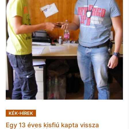
KÉK-HÍREK
Egy 13 éves kisfiú kapta vissza