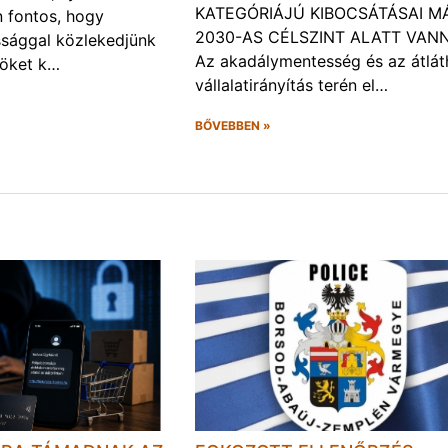
KATEGÓRIÁJÚ KIBOCSÁTÁSAI M
 fontos, hogy
2030-AS CÉLSZINT ALATT VAN
ssággal közlekedjünk
Az akadálymentesség és az átlát
röket k…
vállalatirányítás terén el…
BŐVEBBEN »