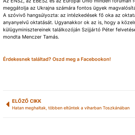
Az ENSZ, az EBESZ és az Európai Unió minden fórumán f
meggátolja az Ukrajna számára fontos ügyek magvalósítás
A szóvivő hangsúlyozta: az intézkedések fő oka az oktatá
anyanyelvű oktatását. Ugyanakkor ok az is, hogy a közelm
külügyminisztereinek találkozóján Szijjártó Péter felveté
mondta Menczer Tamás.
Érdekesnek találtad? Oszd meg a Facebookon!
ELŐZŐ CIKK
Hatan meghaltak, többen eltűntek a viharban Toszkánában