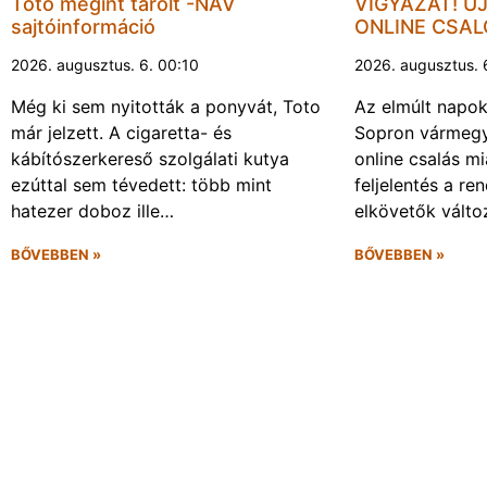
Toto megint tarolt -NAV
VIGYÁZAT! Ú
sajtóinformáció
ONLINE CSA
2026. augusztus. 6. 00:10
2026. augusztus. 
Még ki sem nyitották a ponyvát, Toto
Az elmúlt napo
már jelzett. A cigaretta- és
Sopron vármegy
kábítószerkereső szolgálati kutya
online csalás mi
ezúttal sem tévedett: több mint
feljelentés a re
hatezer doboz ille…
elkövetők vált
BŐVEBBEN »
BŐVEBBEN »