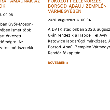
JRA TÁMADNAK AZ
FOKOZOTT ELLENŐRZÉS
LÓK
BORSOD-ABAÚJ-ZEMPLÉN
VÁRMEGYÉBEN
6. 00:08
2026. augusztus. 6. 00:04
kban Győr-Moson-
A DVTK stadionban 2026. augusz
ében ismét több
6-án rendezik a Hapoel Tel Aviv 
att érkezett
Katowice labdarúgó mérkőzést. 
ndőrségre. Az
Borsod-Abaúj-Zemplén Vármegye
ozatos módszerekk…
Rendőr-főkapitán…
BŐVEBBEN »