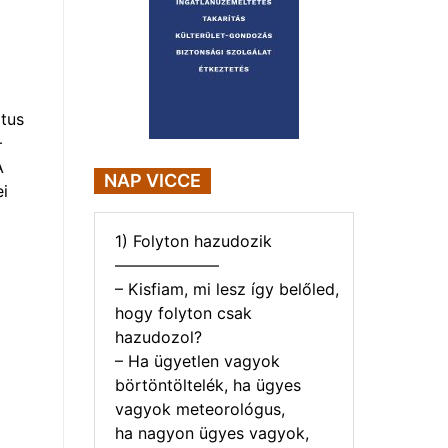
tus
–
A
NAP VICCE
i
1) Folyton hazudozik
——————–
– Kisfiam, mi lesz így belőled,
hogy folyton csak
hazudozol?
– Ha ügyetlen vagyok
börtöntöltelék, ha ügyes
vagyok meteorológus,
ha nagyon ügyes vagyok,