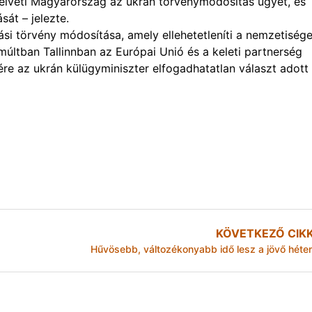
elveti Magyarország az ukrán törvénymódosítás ügyét, és
át – jelezte.
si törvény módosítása, amely ellehetetleníti a nemzetiség
últban Tallinnban az Európai Unió és a keleti partnerség
sére az ukrán külügyminiszter elfogadhatatlan választ adott
KÖVETKEZŐ CIK
Hűvösebb, változékonyabb idő lesz a jövő héte