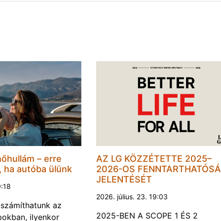
hőhullám – erre
AZ LG KÖZZÉTETTE 2025–
, ha autóba ülünk
2026-OS FENNTARTHATÓSÁ
JELENTÉSÉT
0:18
2026. július. 23. 19:03
a számíthatunk az
2025-BEN A SCOPE 1 ÉS 2
okban, ilyenkor