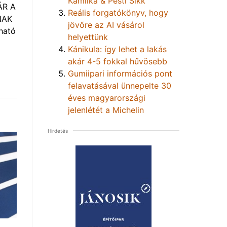
Kamilka & Pesti Sikk
ÁR A
Reális forgatókönyv, hogy
NAK
jövőre az AI vásárol
ható
helyettünk
Kánikula: így lehet a lakás
akár 4-5 fokkal hűvösebb
Gumiipari információs pont
felavatásával ünnepelte 30
éves magyarországi
jelenlétét a Michelin
Hirdetés