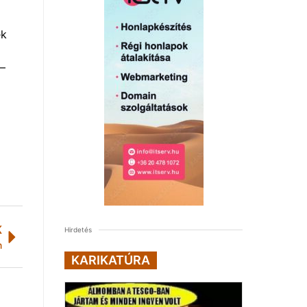
ek
 –
K
Hirdetés
n
KARIKATÚRA