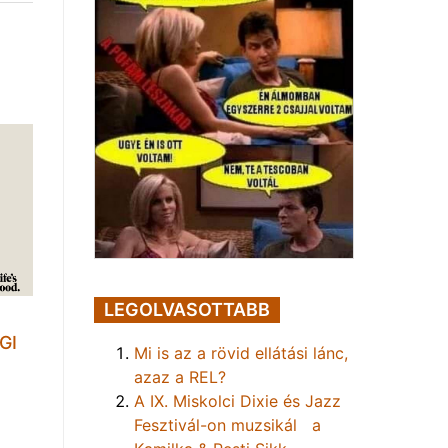
LEGOLVASOTTABB
GI
Mi is az a rövid ellátási lánc,
azaz a REL?
A IX. Miskolci Dixie és Jazz
Fesztivál-on muzsikál a