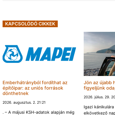
KAPCSOLÓDÓ CIKKEK
Emberhátrányból fordíthat az
Jön az újabb 
építőipar: az uniós források
figyeljünk oda
dönthetnek
2026. július. 29. 2
2026. augusztus. 2. 21:21
Igazi kánikulár
. – A májusi KSH-adatok alapján még
elkövetkező nap