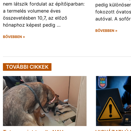
nem látszik fordulat az építőiparban:
pedig különösen
a termelés volumene éves
fokozott óvato
összevetésben 10,7, az előző
autóval. A sofő
hónaphoz képest pedig …
BŐVEBBEN »
BŐVEBBEN »
TOVÁBBI CIKKEK