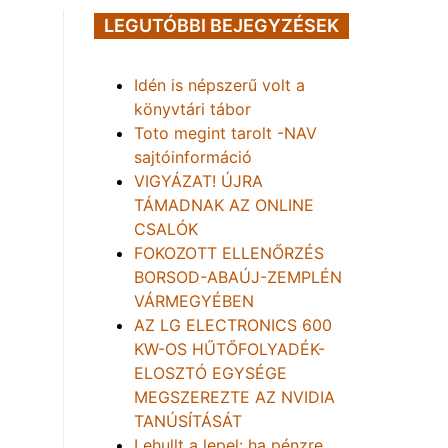
LEGUTÓBBI BEJEGYZÉSEK
Idén is népszerű volt a
könyvtári tábor
Toto megint tarolt -NAV
sajtóinformáció
VIGYÁZAT! ÚJRA
TÁMADNAK AZ ONLINE
CSALÓK
FOKOZOTT ELLENŐRZÉS
BORSOD-ABAÚJ-ZEMPLÉN
VÁRMEGYÉBEN
AZ LG ELECTRONICS 600
KW-OS HŰTŐFOLYADÉK-
ELOSZTÓ EGYSÉGE
MEGSZEREZTE AZ NVIDIA
TANÚSÍTÁSÁT
Lehullt a lepel: ha pénzre