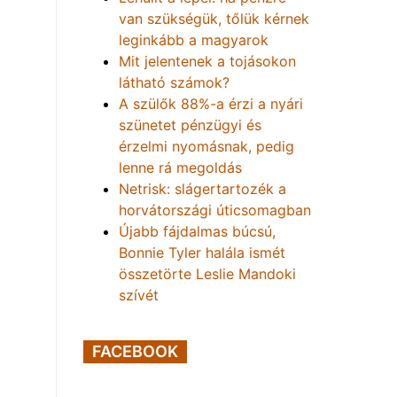
van szükségük, tőlük kérnek
leginkább a magyarok
Mit jelentenek a tojásokon
látható számok?
A szülők 88%-a érzi a nyári
szünetet pénzügyi és
érzelmi nyomásnak, pedig
lenne rá megoldás
Netrisk: slágertartozék a
horvátországi úticsomagban
Újabb fájdalmas búcsú,
Bonnie Tyler halála ismét
összetörte Leslie Mandoki
szívét
FACEBOOK