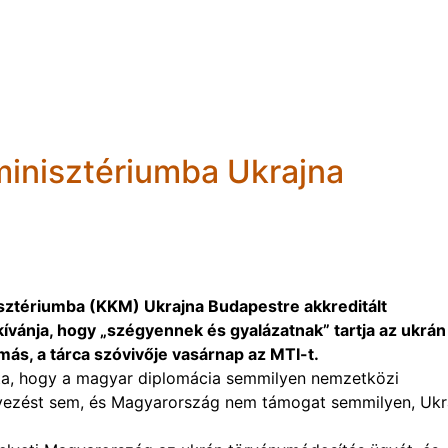
 minisztériumba Ukrajna
isztériumba (KKM) Ukrajna Budapestre akkreditált
kívánja, hogy „szégyennek és gyalázatnak” tartja az ukrán
más, a tárca szóvivője vasárnap az MTI-t.
adta, hogy a magyar diplomácia semmilyen nemzetközi
ezést sem, és Magyarország nem támogat semmilyen, Ukr