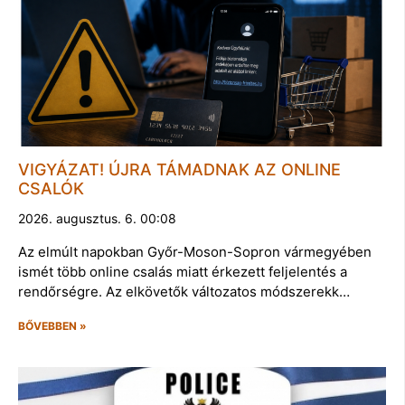
VIGYÁZAT! ÚJRA TÁMADNAK AZ ONLINE
CSALÓK
2026. augusztus. 6. 00:08
Az elmúlt napokban Győr-Moson-Sopron vármegyében
ismét több online csalás miatt érkezett feljelentés a
rendőrségre. Az elkövetők változatos módszerekk…
BŐVEBBEN »