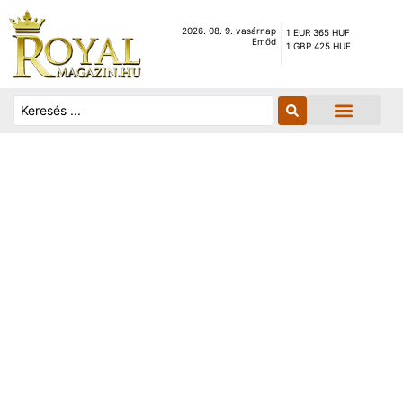
2026. 08. 9. vasárnap
1 EUR 365 HUF
Emőd
1 GBP 425 HUF