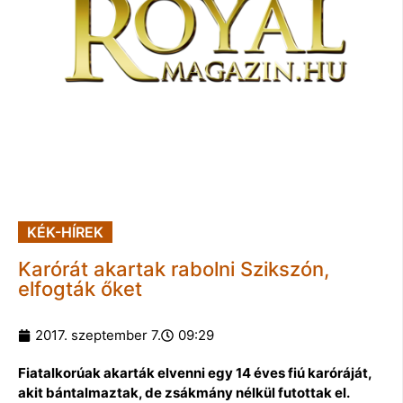
KÉK-HÍREK
Karórát akartak rabolni Szikszón,
elfogták őket
2017. szeptember 7.
09:29
Fiatalkorúak akarták elvenni egy 14 éves fiú karóráját,
akit bántalmaztak, de zsákmány nélkül futottak el.