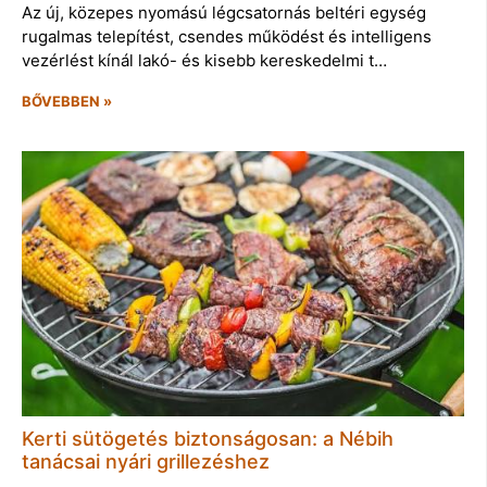
Az új, közepes nyomású légcsatornás beltéri egység
rugalmas telepítést, csendes működést és intelligens
vezérlést kínál lakó- és kisebb kereskedelmi t…
BŐVEBBEN »
Kerti sütögetés biztonságosan: a Nébih
tanácsai nyári grillezéshez