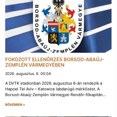
FOKOZOTT ELLENŐRZÉS BORSOD-ABAÚJ-
ZEMPLÉN VÁRMEGYÉBEN
2026. augusztus. 6. 00:04
A DVTK stadionban 2026. augusztus 6-án rendezik a
Hapoel Tel Aviv – Katowice labdarúgó mérkőzést. A
Borsod-Abaúj-Zemplén Vármegyei Rendőr-főkapitán…
BŐVEBBEN »