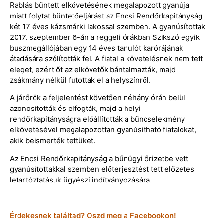
Rablás bűntett elkövetésének megalapozott gyanúja
miatt folytat büntetőeljárást az Encsi Rendőrkapitányság
két 17 éves kázsmárki lakossal szemben. A gyanúsítottak
2017. szeptember 6-án a reggeli órákban Szikszó egyik
buszmegállójában egy 14 éves tanulót karórájának
átadására szólították fel. A fiatal a követelésnek nem tett
eleget, ezért őt az elkövetők bántalmazták, majd
zsákmány nélkül futottak el a helyszínről.
A járőrök a feljelentést követően néhány órán belül
azonosították és elfogták, majd a helyi
rendőrkapitányságra előállították a bűncselekmény
elkövetésével megalapozottan gyanúsítható fiatalokat,
akik beismerték tettüket.
Az Encsi Rendőrkapitányság a bűnügyi őrizetbe vett
gyanúsítottakkal szemben előterjesztést tett előzetes
letartóztatásuk ügyészi indítványozására.
Érdekesnek találtad? Oszd meg a Facebookon!