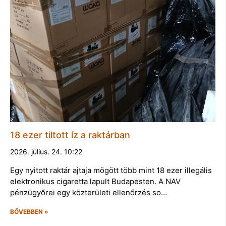
18 ezer tiltott íz a raktárban
2026. július. 24. 10:22
Egy nyitott raktár ajtaja mögött több mint 18 ezer illegális
elektronikus cigaretta lapult Budapesten. A NAV
pénzügyőrei egy közterületi ellenőrzés so…
BŐVEBBEN »