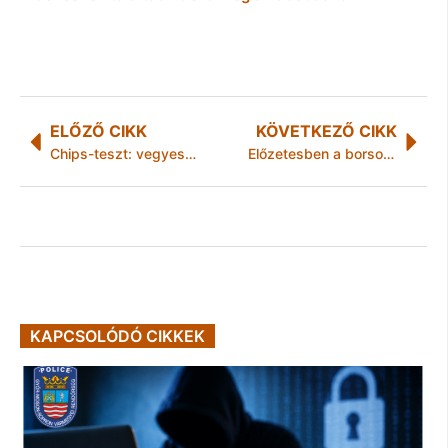
ELŐZŐ CIKK
KÖVETKEZŐ CIKK
Chips-teszt: vegyes eredménnyel zártak a ropogtatnivalók
Előzetesben a borsodnádasdi elkövető
KAPCSOLÓDÓ CIKKEK