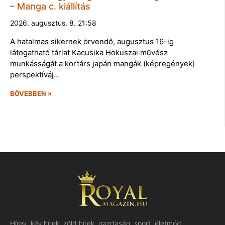
– Manga c. kiállítás
2026. augusztus. 8. 21:58
A hatalmas sikernek örvendő, augusztus 16-ig
látogatható tárlat Kacusika Hokuszai művész
munkásságát a kortárs japán mangák (képregények)
perspektíváj…
BŐVEBBEN »
Hírek, kék hírek, zöld hírek, gazdaság, sport, életmód,