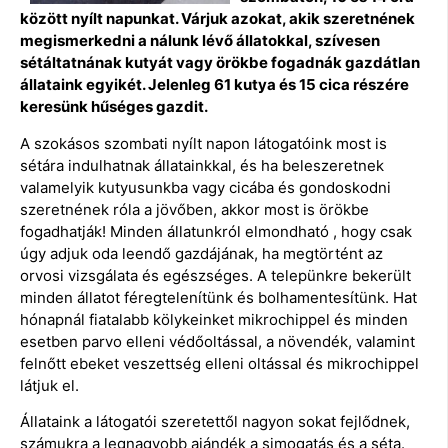
között nyílt napunkat. Várjuk azokat, akik szeretnének
megismerkedni a nálunk lévő állatokkal, szívesen
sétáltatnának kutyát vagy örökbe fogadnák gazdátlan
állataink egyikét. Jelenleg 61 kutya és 15 cica részére
keresünk hűséges gazdit.
A szokásos szombati nyílt napon látogatóink most is
sétára indulhatnak állatainkkal, és ha beleszeretnek
valamelyik kutyusunkba vagy cicába és gondoskodni
szeretnének róla a jövőben, akkor most is örökbe
fogadhatják! Minden állatunkról elmondható , hogy csak
úgy adjuk oda leendő gazdájának, ha megtörtént az
orvosi vizsgálata és egészséges. A telepünkre bekerült
minden állatot féregtelenítünk és bolhamentesítünk. Hat
hónapnál fiatalabb kölykeinket mikrochippel és minden
esetben parvo elleni védőoltással, a növendék, valamint
felnőtt ebeket veszettség elleni oltással és mikrochippel
látjuk el.
Állataink a látogatói szeretettől nagyon sokat fejlődnek,
számukra a legnagyobb ajándék a simogatás és a séta.