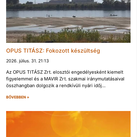
OPUS TITÁSZ: Fokozott készültség
2026. július. 31. 21:13
Az OPUS TITÁSZ Zrt. elosztói engedélyesként kiemelt
figyelemmel és a MAVIR Zrt. szakmai iránymutatásaival
összhangban dolgozik a rendkívüli nyári időj…
BŐVEBBEN »