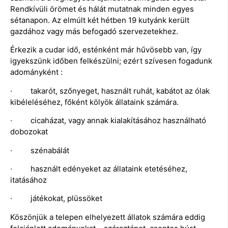
Rendkívüli örömet és hálát mutatnak minden egyes
sétanapon. Az elmúlt két hétben 19 kutyánk került
gazdához vagy más befogadó szervezetekhez.
Érkezik a cudar idő, esténként már hűvösebb van, így
igyekszünk időben felkészülni; ezért szívesen fogadunk
adományként :
· takarót, szőnyeget, használt ruhát, kabátot az ólak
kibéleléséhez, főként kölyök állataink számára.
· cicaházat, vagy annak kialakításához használható
dobozokat
· szénabálát
· használt edényeket az állataink etetéséhez,
itatásához
· játékokat, plüssöket
Köszönjük a telepen elhelyezett állatok számára eddig