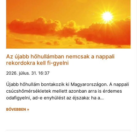
Az újabb hőhullámban nemcsak a nappali
rekordokra kell fi-gyelni
2026. július. 31. 16:37
Újabb hőhullám bontakozik ki Magyarországon. A nappali
csúcshőmérsékletek mellett azonban arra is érdemes
odafigyelni, ad-e enyhülést az éjszaka: ha a…
BŐVEBBEN »