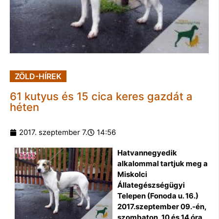
ZÖLD-HÍREK
61 kutyus és 15 cica keres gazdát a
héten
2017. szeptember 7.
14:56
Hatvannegyedik
alkalommal tartjuk meg a
Miskolci
Állategészségügyi
Telepen (Fonoda u. 16.)
2017.szeptember 09.-én,
szombaton, 10 és 14 óra