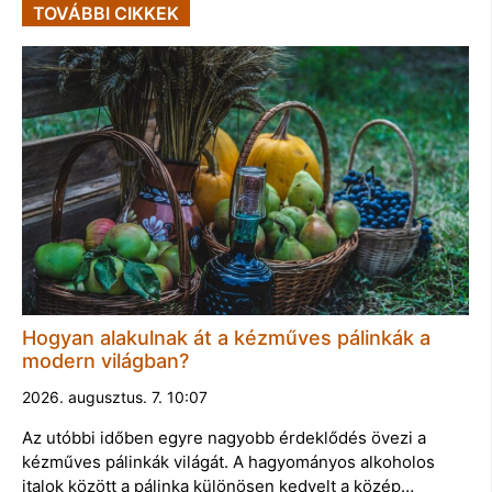
TOVÁBBI CIKKEK
Hogyan alakulnak át a kézműves pálinkák a
modern világban?
2026. augusztus. 7. 10:07
Az utóbbi időben egyre nagyobb érdeklődés övezi a
kézműves pálinkák világát. A hagyományos alkoholos
italok között a pálinka különösen kedvelt a közép…