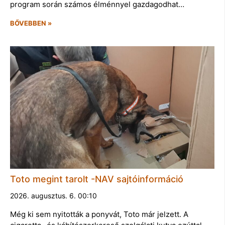
program során számos élménnyel gazdagodhat…
BŐVEBBEN »
Toto megint tarolt -NAV sajtóinformáció
2026. augusztus. 6. 00:10
Még ki sem nyitották a ponyvát, Toto már jelzett. A