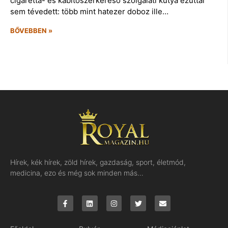
cigaretta- és kábítószerkereső szolgálati kutya ezúttal
sem tévedett: több mint hatezer doboz ille…
BŐVEBBEN »
Hírek, kék hírek, zöld hírek, gazdaság, sport, életmód,
medicina, ezo és még sok minden más…