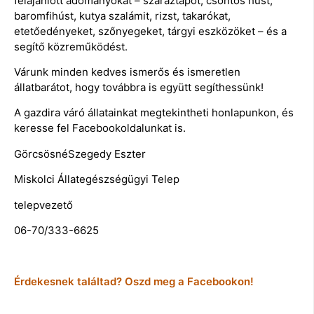
felajánlott adományokat – száraztápot, csontos húst,
baromfihúst, kutya szalámit, rizst, takarókat,
etetőedényeket, szőnyegeket, tárgyi eszközöket – és a
segítő közreműködést.
Várunk minden kedves ismerős és ismeretlen
állatbarátot, hogy továbbra is együtt segíthessünk!
A gazdira váró állatainkat megtekintheti honlapunkon, és
keresse fel Facebookoldalunkat is.
GörcsösnéSzegedy Eszter
Miskolci Állategészségügyi Telep
telepvezető
06-70/333-6625
Érdekesnek találtad? Oszd meg a Facebookon!