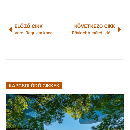
ELŐZŐ CIKK
KÖVETKEZŐ CIKK
Verdi Requiem koncertjével indul a harmadik GödöllŐsz Fesztivál
Rövidebb műtéti idő, könnyebb gyógyulás – új készüléket adtak át a megyei kórházban
KAPCSOLÓDÓ CIKKEK