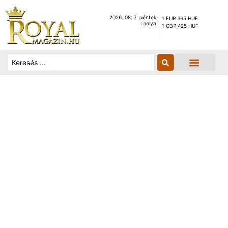
2026. 08. 7. péntek
1 EUR 365 HUF
Ibolya
1 GBP 425 HUF