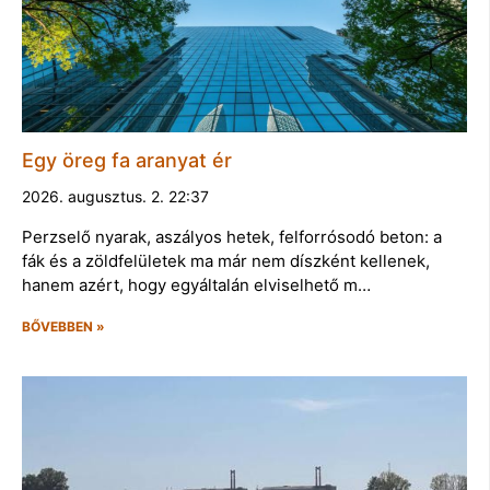
Egy öreg fa aranyat ér
2026. augusztus. 2. 22:37
Perzselő nyarak, aszályos hetek, felforrósodó beton: a
fák és a zöldfelületek ma már nem díszként kellenek,
hanem azért, hogy egyáltalán elviselhető m…
BŐVEBBEN »