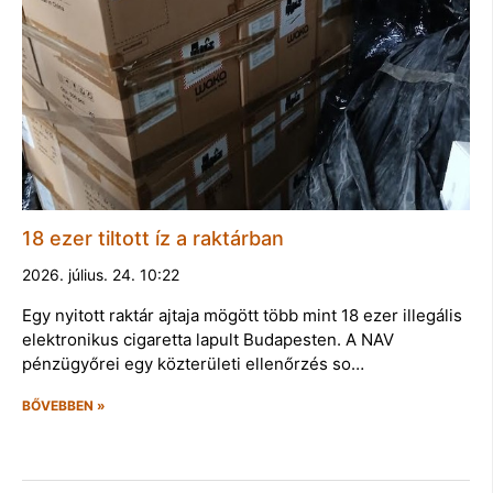
18 ezer tiltott íz a raktárban
2026. július. 24. 10:22
Egy nyitott raktár ajtaja mögött több mint 18 ezer illegális
elektronikus cigaretta lapult Budapesten. A NAV
pénzügyőrei egy közterületi ellenőrzés so…
BŐVEBBEN »