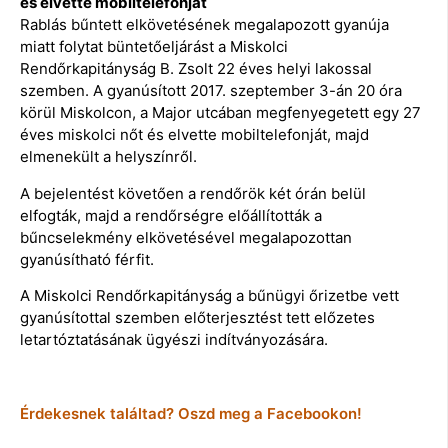
és elvette mobiltelefonját
Rablás bűntett elkövetésének megalapozott gyanúja
miatt folytat büntetőeljárást a Miskolci
Rendőrkapitányság B. Zsolt 22 éves helyi lakossal
szemben. A gyanúsított 2017. szeptember 3-án 20 óra
körül Miskolcon, a Major utcában megfenyegetett egy 27
éves miskolci nőt és elvette mobiltelefonját, majd
elmenekült a helyszínről.
A bejelentést követően a rendőrök két órán belül
elfogták, majd a rendőrségre előállították a
bűncselekmény elkövetésével megalapozottan
gyanúsítható férfit.
A Miskolci Rendőrkapitányság a bűnügyi őrizetbe vett
gyanúsítottal szemben előterjesztést tett előzetes
letartóztatásának ügyészi indítványozására.
Érdekesnek találtad? Oszd meg a Facebookon!