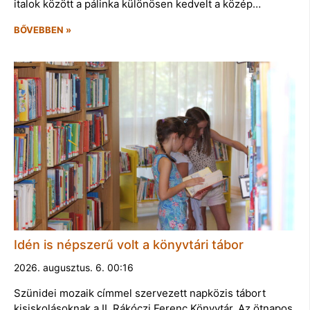
italok között a pálinka különösen kedvelt a közép…
BŐVEBBEN »
Idén is népszerű volt a könyvtári tábor
2026. augusztus. 6. 00:16
Szünidei mozaik címmel szervezett napközis tábort
kisiskolásoknak a II. Rákóczi Ferenc Könyvtár. Az ötnapos