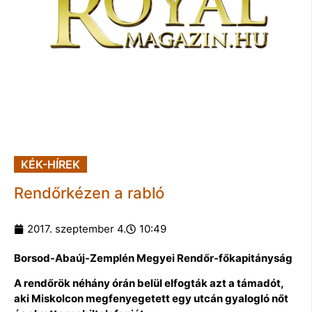
KÉK-HÍREK
Rendőrkézen a rabló
2017. szeptember 4.
10:49
Borsod-Abaúj-Zemplén Megyei Rendőr-főkapitányság
A rendőrök néhány órán belül elfogták azt a támadót,
aki Miskolcon megfenyegetett egy utcán gyalogló nőt