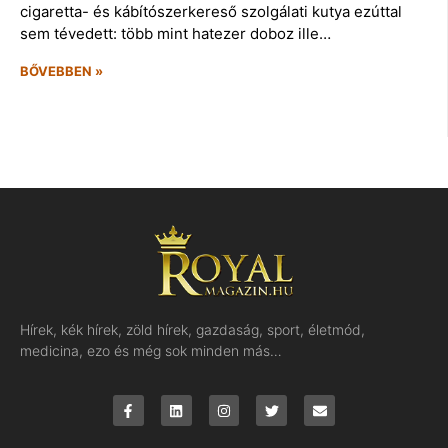
cigaretta- és kábítószerkereső szolgálati kutya ezúttal
sem tévedett: több mint hatezer doboz ille…
BŐVEBBEN »
Hírek, kék hírek, zöld hírek, gazdaság, sport, életmód,
medicina, ezo és még sok minden más…