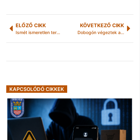
ELŐZŐ CIKK
KÖVETKEZŐ CIKK
Ismét ismeretlen terepen!
Dobogón végeztek az ÉSZAKERDŐ csapatai az országos döntőn
KAPCSOLÓDÓ CIKKEK