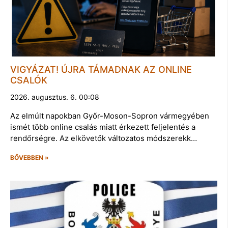
VIGYÁZAT! ÚJRA TÁMADNAK AZ ONLINE
CSALÓK
2026. augusztus. 6. 00:08
Az elmúlt napokban Győr-Moson-Sopron vármegyében
ismét több online csalás miatt érkezett feljelentés a
rendőrségre. Az elkövetők változatos módszerekk…
BŐVEBBEN »