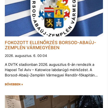
FOKOZOTT ELLENŐRZÉS BORSOD-ABAÚJ-
ZEMPLÉN VÁRMEGYÉBEN
2026. augusztus. 6. 00:04
A DVTK stadionban 2026. augusztus 6-án rendezik a
Hapoel Tel Aviv – Katowice labdarúgó mérkőzést. A
Borsod-Abaúj-Zemplén Vármegyei Rendőr-főkapitán…
BŐVEBBEN »