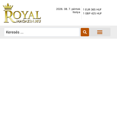
2026. 08. 7. péntek
1 EUR 365 HUF
Ibolya
1 GBP 425 HUF