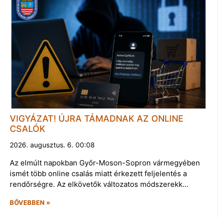
VIGYÁZAT! ÚJRA TÁMADNAK AZ ONLINE
CSALÓK
2026. augusztus. 6. 00:08
Az elmúlt napokban Győr-Moson-Sopron vármegyében
ismét több online csalás miatt érkezett feljelentés a
rendőrségre. Az elkövetők változatos módszerekk…
BŐVEBBEN »