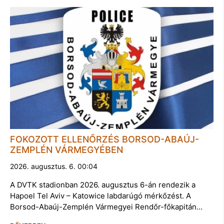
FOKOZOTT ELLENŐRZÉS BORSOD-ABAÚJ-
ZEMPLÉN VÁRMEGYÉBEN
2026. augusztus. 6. 00:04
A DVTK stadionban 2026. augusztus 6-án rendezik a
Hapoel Tel Aviv – Katowice labdarúgó mérkőzést. A
Borsod-Abaúj-Zemplén Vármegyei Rendőr-főkapitán…