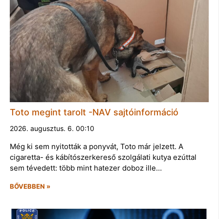
Toto megint tarolt -NAV sajtóinformáció
2026. augusztus. 6. 00:10
Még ki sem nyitották a ponyvát, Toto már jelzett. A
cigaretta- és kábítószerkereső szolgálati kutya ezúttal
sem tévedett: több mint hatezer doboz ille…
BŐVEBBEN »