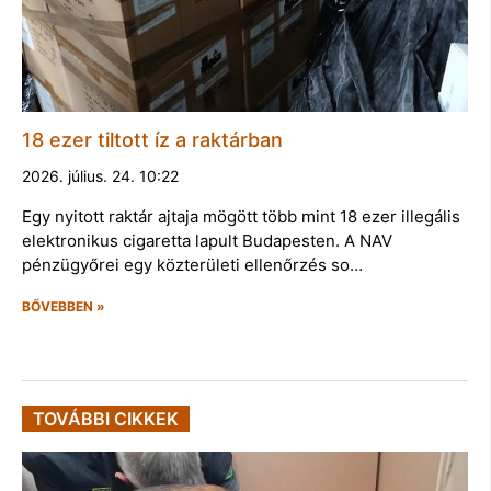
18 ezer tiltott íz a raktárban
2026. július. 24. 10:22
Egy nyitott raktár ajtaja mögött több mint 18 ezer illegális
elektronikus cigaretta lapult Budapesten. A NAV
pénzügyőrei egy közterületi ellenőrzés so…
BŐVEBBEN »
TOVÁBBI CIKKEK