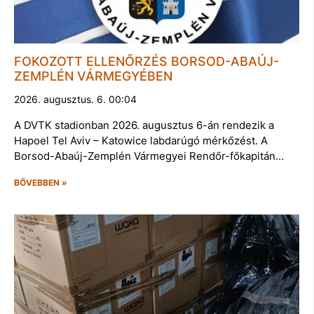
FOKOZOTT ELLENŐRZÉS BORSOD-ABAÚJ-
ZEMPLÉN VÁRMEGYÉBEN
2026. augusztus. 6. 00:04
A DVTK stadionban 2026. augusztus 6-án rendezik a
Hapoel Tel Aviv – Katowice labdarúgó mérkőzést. A
Borsod-Abaúj-Zemplén Vármegyei Rendőr-főkapitán…
BŐVEBBEN »