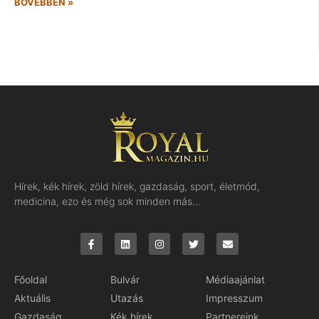
BŐVEBBEN »
Hírek, kék hírek, zöld hírek, gazdaság, sport, életmód,
medicina, ezo és még sok minden más…
Főoldal
Bulvár
Médiaajánlat
Aktuális
Utazás
Impresszum
Gazdaság
Kék hírek
Partnereink