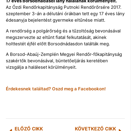
17 éves borsodnádasdi lány halálának körülményeit.
Az Ózdi Rendőrkapitányság Putnoki Rendőrőrsére 2017.
szeptember 3-án a délutáni órákban tett egy 17 éves lány
édesanyja bejelentést gyermeke eltűnése miatt.
A rendőrség a polgárőrség és a tűzoltóság bevonásával
megszervezte az eltűnt fiatal felkutatását, akinek
holttestét éjfél előtt Borsodnádasdon találták meg.
A Borsod-Abaúj-Zemplén Megyei Rendőr-főkapitányság
szakértők bevonásával, büntetőeljárás keretében
vizsgálja a haláleset körülményeit.
Érdekesnek találtad? Oszd meg a Facebookon!
ELŐZŐ CIKK
KÖVETKEZŐ CIKK