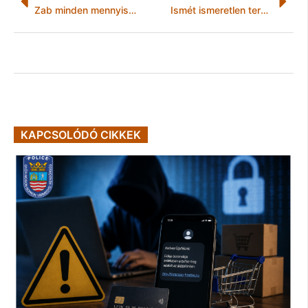
Zab minden mennyiségben
Ismét ismeretlen terepen!
KAPCSOLÓDÓ CIKKEK