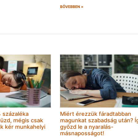
BŐVEBBEN »
 százaléka
Miért érezzük fáradtabban
küzd, mégis csak
magunkat szabadság után? Í
k kér munkahelyi
győzd le a nyaralás-
másnaposságot!