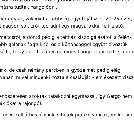
másra tudtak hangolódni.
ár együtt, valamint a többség együtt játszott 20-25 évet, 
t nagyon sok erőt tud adni egy magyarokkal teli lelátó.
eccsről, a döntő pedig a teltház kiszolgálásáról, a felénk
ább gálának fogtuk fel és a közönséggel együtt élveztük
esélte, hogy az öltözőben is remek hangulatban teltek a dö
ltünk, de csak néhány percben, a győzelmet pedig elég
vanan, mivel mindenki hozta a családját – emlékezett viss
 rendszeresen szoktak találkozni egymással, így Gergő nem
sák őket a rajongók.
közösen kell átbeszélnünk. Ötletek persze vannak, de korai 