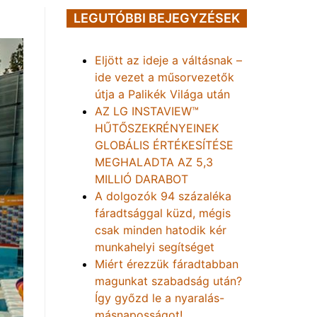
LEGUTÓBBI BEJEGYZÉSEK
Eljött az ideje a váltásnak –
ide vezet a műsorvezetők
útja a Palikék Világa után
AZ LG INSTAVIEW™
HŰTŐSZEKRÉNYEINEK
GLOBÁLIS ÉRTÉKESÍTÉSE
MEGHALADTA AZ 5,3
MILLIÓ DARABOT
A dolgozók 94 százaléka
fáradtsággal küzd, mégis
csak minden hatodik kér
munkahelyi segítséget
Miért érezzük fáradtabban
magunkat szabadság után?
Így győzd le a nyaralás-
másnaposságot!