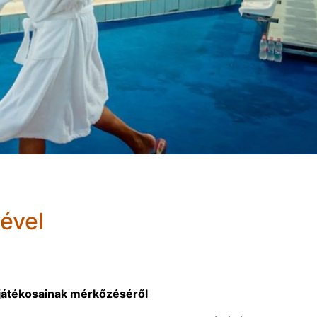
ével
 játékosainak mérkőzéséről