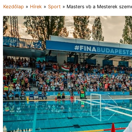
Kezdőlap
»
Hírek
»
Sport
»
Masters vb a Mesterek szem