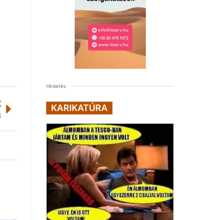
Hirdetés
K
KARIKATÚRA
k