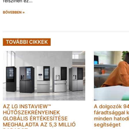
felszínen ez…
BŐVEBBEN »
TOVÁBBI CIKKEK
AZ LG INSTAVIEW™
A dolgozók 94
HŰTŐSZEKRÉNYEINEK
fáradtsággal 
GLOBÁLIS ÉRTÉKESÍTÉSE
minden hatodi
MEGHALADTA AZ 5,3 MILLIÓ
segítséget