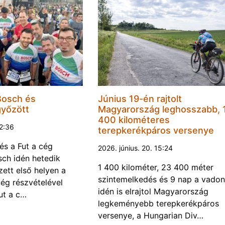
Bosch és
Június 19-én rajtolt
győzött
Magyarország leghosszabb, 
400 kilométeres
22:36
terepkerékpáros versenye
és a Fut a cég
2026. június. 20. 15:24
ch idén hetedik
1 400 kilométer, 23 400 méter
ett első helyen a
szintemelkedés és 9 nap a vadon
ég részvételével
idén is elrajtol Magyarország
ut a c…
legkeményebb terepkerékpáros
versenye, a Hungarian Div…