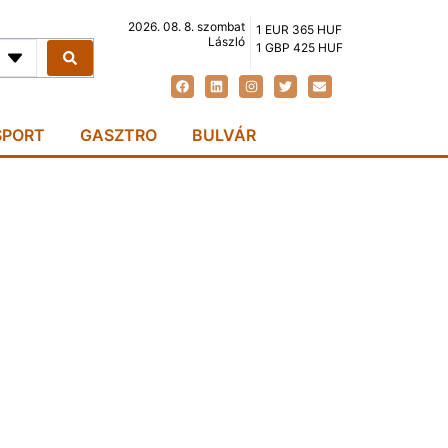
2026. 08. 8. szombat
1 EUR 365 HUF
László
1 GBP 425 HUF
SPORT
GASZTRO
BULVÁR