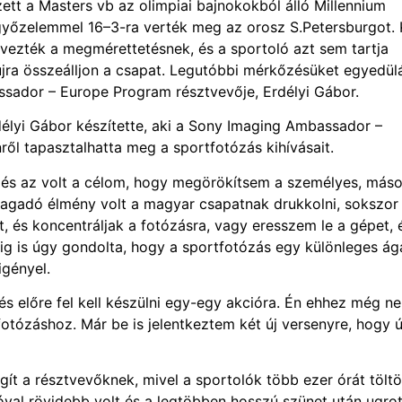
ett a Masters vb az olimpiai bajnokokból álló Millennium
 győzelemmel 16–3-ra verték meg az orosz S.Petersburgot. 
lvezték a megmérettetésnek, és a sportoló azt sem tartja
jra összeálljon a csapat. Legutóbbi mérkőzésüket egyedülá
sador – Europe Program résztvevője, Erdélyi Gábor.
délyi Gábor készítette, aki a Sony Imaging Ambassador –
ől tapasztalhatta meg a sportfotózás kihívásait.
t és az volt a célom, hogy megörökítsem a személyes, más
 ragadó élmény volt a magyar csapatnak drukkolni, sokszo
 és koncentráljak a fotózásra, vagy eresszem le a gépet, 
ig is úgy gondolta, hogy a sportfotózás egy különleges ág
igényel.
t és előre fel kell készülni egy-egy akcióra. Én ehhez még n
otózáshoz. Már be is jelentkeztem két új versenyre, hogy ú
gít a résztvevőknek, mivel a sportolók több ezer órát töltö
jóval rövidebb volt és a legtöbben hosszú szünet után ugro