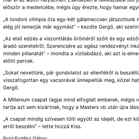
először a medencébe, mégis úgy érezte, hogy hamar egy
„A londoni olimpia óta egy-két gálameccsen játszottunk m
elég jól ismerjük már egymást” – kezdte Gergő, aki szerin
„Az első edzés a viszontlátás öröméről szólt és egy edzőm
áradó szeretetről. Szerencsére az egész rendezvényt ink
minden pillanatát” – mondta a vízilabdázó, aki azt is elm
előtti percek.
„Sokat nevettünk, pár gondolatot az ellenfélről is beszé
visszafogottan egy vacsorával ünnepeltük meg, közel hat
Gergő.
A Millenium csapat tagjai mind elfoglalt emberek, mégis
tartja azt sem kizártnak, hogy a Masters vb után újra lás
„A csapat mindig szívesen tölti együtt az idejét, de ezt 
erről beszélni” – tette hozzá Kiss.
Fotó:Erdélyi Gábor