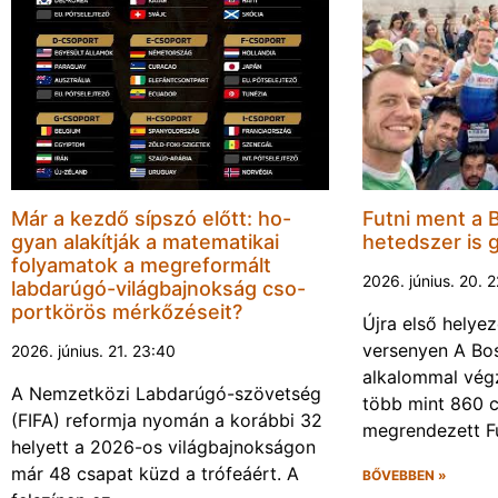
Már a kezdő sípszó előtt: ho-
Futni ment a 
gyan alakítják a matematikai
hetedszer is 
folyamatok a megreformált
2026. június. 20. 
labdarúgó-világbajnokság cso-
portkörös mérkőzéseit?
Újra első helyez
versenyen A Bos
2026. június. 21. 23:40
alkalommal végz
A Nemzetközi Labdarúgó-szövetség
több mint 860 c
(FIFA) reformja nyomán a korábbi 32
megrendezett F
helyett a 2026-os világbajnokságon
már 48 csapat küzd a trófeáért. A
BŐVEBBEN »