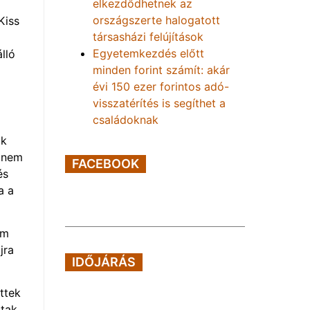
elkezdődhetnek az
országszerte halogatott
Kiss
társasházi felújítások
Egyetemkezdés előtt
lló
minden forint számít: akár
évi 150 ezer forintos adó-
visszatérítés is segíthet a
családoknak
ok
r nem
FACEBOOK
és
a a
em
jra
IDŐJÁRÁS
ttek
ttak