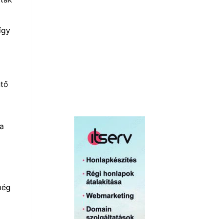
így
ntő
za
még