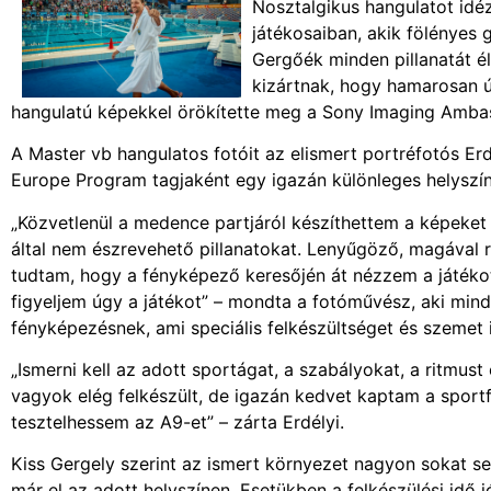
Nosztalgikus hangulatot idéz
játékosaiban, akik fölényes
Gergőék minden pillanatát é
kizártnak, hogy hamarosan ú
hangulatú képekkel örökítette meg a Sony Imaging Ambas
A Master vb hangulatos fotóit az elismert portréfotós Er
Europe Program tagjaként egy igazán különleges helyszínr
„Közvetlenül a medence partjáról készíthettem a képeke
által nem észrevehető pillanatokat. Lenyűgöző, magával
tudtam, hogy a fényképező keresőjén át nézzem a játékot,
figyeljem úgy a játékot” – mondta a fotóművész, aki mind
fényképezésnek, ami speciális felkészültséget és szemet 
„Ismerni kell az adott sportágat, a szabályokat, a ritmus
vagyok elég felkészült, de igazán kedvet kaptam a sportf
tesztelhessem az A9-et” – zárta Erdélyi.
Kiss Gergely szerint az ismert környezet nagyon sokat se
már el az adott helyszínen. Esetükben a felkészülési idő 