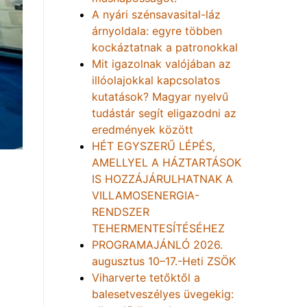
A nyári szénsavasital-láz
árnyoldala: egyre többen
kockáztatnak a patronokkal
Mit igazolnak valójában az
illóolajokkal kapcsolatos
kutatások? Magyar nyelvű
tudástár segít eligazodni az
eredmények között
HÉT EGYSZERŰ LÉPÉS,
AMELLYEL A HÁZTARTÁSOK
IS HOZZÁJÁRULHATNAK A
VILLAMOSENERGIA-
RENDSZER
TEHERMENTESÍTÉSÉHEZ
PROGRAMAJÁNLÓ 2026.
augusztus 10–17.-Heti ZSÖK
Viharverte tetőktől a
balesetveszélyes üvegekig: