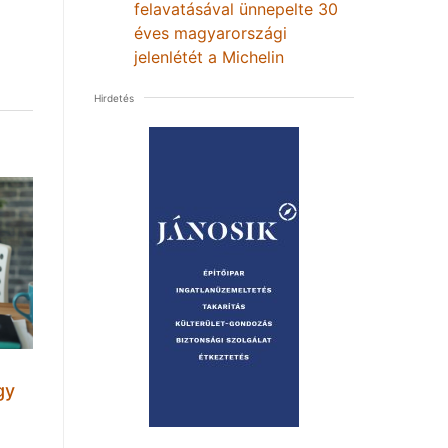
felavatásával ünnepelte 30
éves magyarországi
jelenlétét a Michelin
Hirdetés
gy