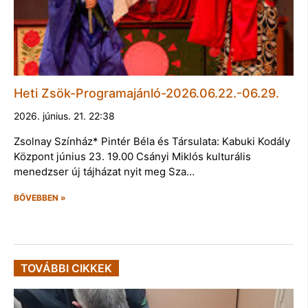
Heti Zsök-Programajánló-2026.06.22.-06.29.
2026. június. 21. 22:38
Zsolnay Színház* Pintér Béla és Társulata: Kabuki Kodály
Központ június 23. 19.00 Csányi Miklós kulturális
menedzser új tájházat nyit meg Sza…
BŐVEBBEN »
TOVÁBBI CIKKEK