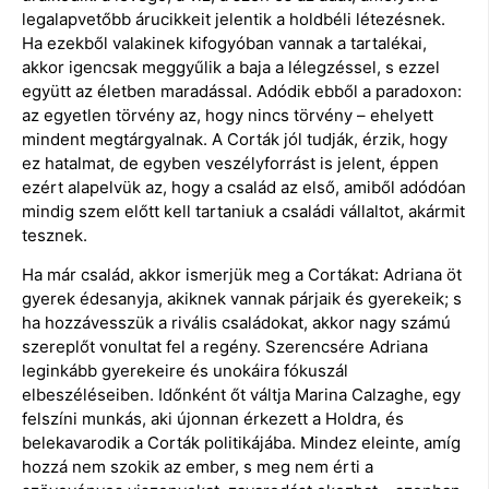
legalapvetőbb árucikkeit jelentik a holdbéli létezésnek.
Ha ezekből valakinek kifogyóban vannak a tartalékai,
akkor igencsak meggyűlik a baja a lélegzéssel, s ezzel
együtt az életben maradással. Adódik ebből a paradoxon:
az egyetlen törvény az, hogy nincs törvény – ehelyett
mindent megtárgyalnak. A Corták jól tudják, érzik, hogy
ez hatalmat, de egyben veszélyforrást is jelent, éppen
ezért alapelvük az, hogy a család az első, amiből adódóan
mindig szem előtt kell tartaniuk a családi vállaltot, akármit
tesznek.
Ha már család, akkor ismerjük meg a Cortákat: Adriana öt
gyerek édesanyja, akiknek vannak párjaik és gyerekeik; s
ha hozzávesszük a rivális családokat, akkor nagy számú
szereplőt vonultat fel a regény. Szerencsére Adriana
leginkább gyerekeire és unokáira fókuszál
elbeszéléseiben. Időnként őt váltja Marina Calzaghe, egy
felszíni munkás, aki újonnan érkezett a Holdra, és
belekavarodik a Corták politikájába. Mindez eleinte, amíg
hozzá nem szokik az ember, s meg nem érti a