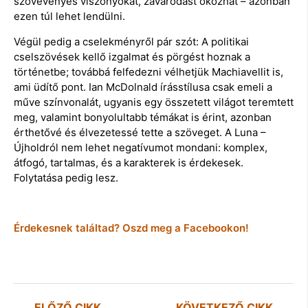
szövevényes viszonyokat, zavarodást okozhat – azonban
ezen túl lehet lendülni.
Végül pedig a cselekményről pár szót: A politikai
cselszövések kellő izgalmat és pörgést hoznak a
történetbe; továbbá felfedezni vélhetjük Machiavellit is,
ami üdítő pont. Ian McDolnald írásstílusa csak emeli a
műve színvonalát, ugyanis egy összetett világot teremtett
meg, valamint bonyolultabb témákat is érint, azonban
érthetővé és élvezetessé tette a szöveget. A Luna –
Újholdról nem lehet negatívumot mondani: komplex,
átfogó, tartalmas, és a karakterek is érdekesek.
Folytatása pedig lesz.
Érdekesnek találtad? Oszd meg a Facebookon!
ELŐZŐ CIKK
KÖVETKEZŐ CIKK