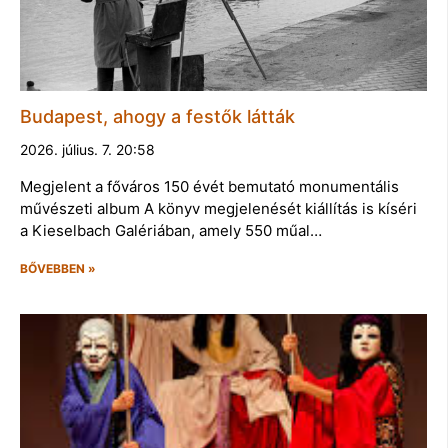
Budapest, ahogy a festők látták
2026. július. 7. 20:58
Megjelent a főváros 150 évét bemutató monumentális
művészeti album A könyv megjelenését kiállítás is kíséri
a Kieselbach Galériában, amely 550 műal…
BŐVEBBEN »