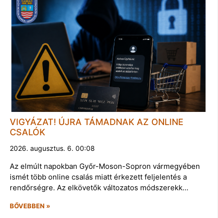
VIGYÁZAT! ÚJRA TÁMADNAK AZ ONLINE
CSALÓK
2026. augusztus. 6. 00:08
Az elmúlt napokban Győr-Moson-Sopron vármegyében
ismét több online csalás miatt érkezett feljelentés a
rendőrségre. Az elkövetők változatos módszerekk…
BŐVEBBEN »