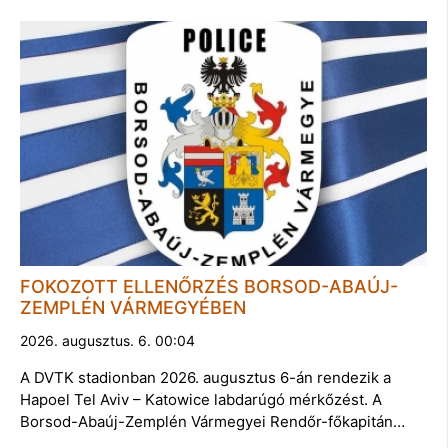
FOKOZOTT ELLENŐRZÉS BORSOD-ABAÚJ-
ZEMPLÉN VÁRMEGYÉBEN
2026. augusztus. 6. 00:04
A DVTK stadionban 2026. augusztus 6-án rendezik a
Hapoel Tel Aviv – Katowice labdarúgó mérkőzést. A
Borsod-Abaúj-Zemplén Vármegyei Rendőr-főkapitán…