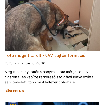
Toto megint tarolt -NAV sajtóinformáció
2026. augusztus. 6. 00:10
Még ki sem nyitották a ponyvát, Toto már jelzett. A
cigaretta- és kábítószerkereső szolgálati kutya ezúttal
sem tévedett: több mint hatezer doboz ille…
BŐVEBBEN »