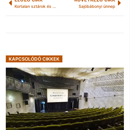
Kortalan sztárok és kedvenc whiskyjük
Sajóbábonyi ünnep
KAPCSOLÓDÓ CIKKEK