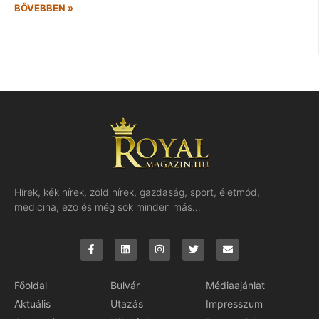
BŐVEBBEN »
Hírek, kék hírek, zöld hírek, gazdaság, sport, életmód,
medicina, ezo és még sok minden más…
Főoldal
Bulvár
Médiaajánlat
Aktuális
Utazás
Impresszum