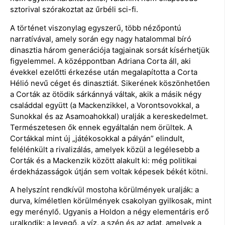
sztorival szórakoztat az űrbéli sci-fi.
A történet viszonylag egyszerű, több nézőpontú
narratívával, amely során egy nagy hatalommal bíró
dinasztia három generációja tagjainak sorsát kísérhetjük
figyelemmel. A középpontban Adriana Corta áll, aki
évekkel ezelőtti érkezése után megalapította a Corta
Hélió nevű céget és dinasztiát. Sikerének köszönhetően
a Corták az ötödik sárkánnyá váltak, akik a másik négy
családdal együtt (a Mackenzikkel, a Vorontsovokkal, a
Sunokkal és az Asamoahokkal) uralják a kereskedelmet.
Természetesen ők ennek egyáltalán nem örültek. A
Cortákkal mint új „játékosokkal a pályán” elindult,
felélénkült a rivalizálás, amelyek közül a legélesebb a
Corták és a Mackenzik között alakult ki: még politikai
érdekházasságok útján sem voltak képesek békét kötni.
A helyszínt rendkívül mostoha körülmények uralják: a
durva, kíméletlen körülmények csakolyan gyilkosak, mint
egy merénylő. Ugyanis a Holdon a négy elementáris erő
uralkodik: a levegő, a víz, a szén és az adat, amelyek a