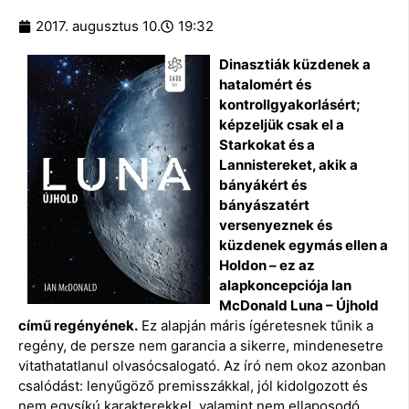
2017. augusztus 10.
19:32
Dinasztiák küzdenek a
hatalomért és
kontrollgyakorlásért;
képzeljük csak el a
Starkokat és a
Lannistereket, akik a
bányákért és
bányászatért
versenyeznek és
küzdenek egymás ellen a
Holdon – ez az
alapkoncepciója Ian
McDonald Luna – Újhold
című regényének.
Ez alapján máris ígéretesnek tűnik a
regény, de persze nem garancia a sikerre, mindenesetre
vitathatatlanul olvasócsalogató. Az író nem okoz azonban
csalódást: lenyűgöző premisszákkal, jól kidolgozott és
nem egysíkú karakterekkel, valamint nem ellaposodó