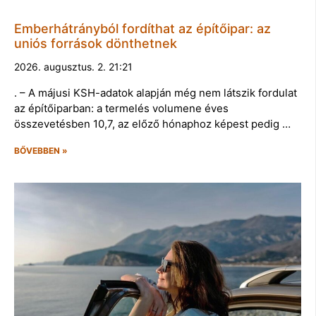
Emberhátrányból fordíthat az építőipar: az
uniós források dönthetnek
2026. augusztus. 2. 21:21
. – A májusi KSH-adatok alapján még nem látszik fordulat
az építőiparban: a termelés volumene éves
összevetésben 10,7, az előző hónaphoz képest pedig …
BŐVEBBEN »