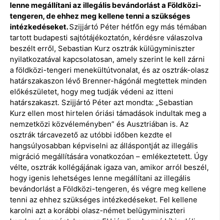
lenne megállítani az illegális bevándorlást a Földközi-
tengeren, de ehhez meg kellene tenni a szükséges
intézkedéseket.
Szijjártó Péter hétfőn egy más témában
tartott budapesti sajtótájékoztatón, kérdésre válaszolva
beszélt erről, Sebastian Kurz osztrák külügyminiszter
nyilatkozatával kapcsolatosan, amely szerint le kell zárni
a földközi-tengeri menekültútvonalat, és az osztrák-olasz
határszakaszon lévő Brenner-hágónál megtettek minden
előkészületet, hogy meg tudják védeni az itteni
határszakaszt. Szijjártó Péter azt mondta: „Sebastian
Kurz ellen most hirtelen óriási támadások indultak meg a
nemzetközi közvéleményben” és Ausztriában is. Az
osztrák tárcavezető az utóbbi időben kezdte el
hangsúlyosabban képviselni az álláspontját az illegális
migráció megállítására vonatkozóan – emlékeztetett. Úgy
vélte, osztrák kollégájának igaza van, amikor arról beszél,
hogy igenis lehetséges lenne megállítani az illegális
bevándorlást a Földközi-tengeren, és végre meg kellene
tenni az ehhez szükséges intézkedéseket. Fel kellene
karolni azt a korábbi olasz-német belügyminiszteri