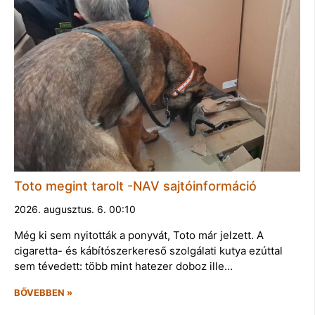
Toto megint tarolt -NAV sajtóinformáció
2026. augusztus. 6. 00:10
Még ki sem nyitották a ponyvát, Toto már jelzett. A
cigaretta- és kábítószerkereső szolgálati kutya ezúttal
sem tévedett: több mint hatezer doboz ille…
BŐVEBBEN »