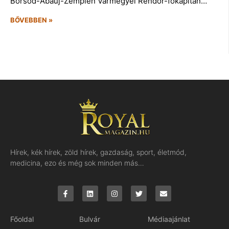
Borsod-Abaúj-Zemplén Vármegyei Rendőr-főkapitán…
BŐVEBBEN »
Hírek, kék hírek, zöld hírek, gazdaság, sport, életmód,
medicina, ezo és még sok minden más…
Főoldal
Bulvár
Médiaajánlat