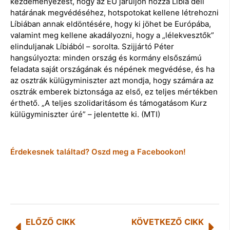
kezdeményezést, hogy az EU járuljon hozzá Líbia déli
határának megvédéséhez, hotspotokat kellene létrehozni
Líbiában annak eldöntésére, hogy ki jöhet be Európába,
valamint meg kellene akadályozni, hogy a „lélekvesztők”
elinduljanak Líbiából – sorolta. Szijjártó Péter
hangsúlyozta: minden ország és kormány elsőszámú
feladata saját országának és népének megvédése, és ha
az osztrák külügyminiszter azt mondja, hogy számára az
osztrák emberek biztonsága az első, ez teljes mértékben
érthető. „A teljes szolidaritásom és támogatásom Kurz
külügyminiszter úré” – jelentette ki. (MTI)
Érdekesnek találtad? Oszd meg a Facebookon!
ELŐZŐ CIKK
KÖVETKEZŐ CIKK