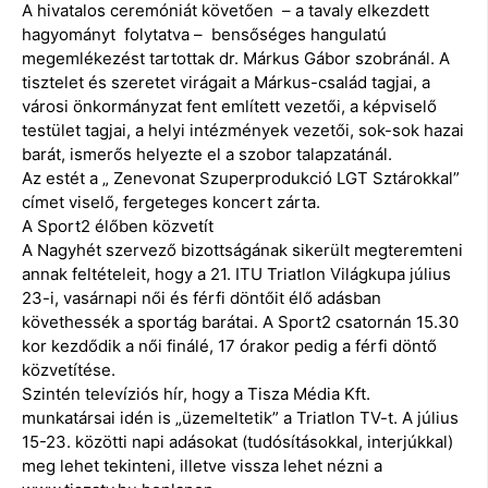
A hivatalos ceremóniát követően – a tavaly elkezdett
hagyományt folytatva – bensőséges hangulatú
megemlékezést tartottak dr. Márkus Gábor szobránál. A
tisztelet és szeretet virágait a Márkus-család tagjai, a
városi önkormányzat fent említett vezetői, a képviselő
testület tagjai, a helyi intézmények vezetői, sok-sok hazai
barát, ismerős helyezte el a szobor talapzatánál.
Az estét a „ Zenevonat Szuperprodukció LGT Sztárokkal”
címet viselő, fergeteges koncert zárta.
A Sport2 élőben közvetít
A Nagyhét szervező bizottságának sikerült megteremteni
annak feltételeit, hogy a 21. ITU Triatlon Világkupa július
23-i, vasárnapi női és férfi döntőit élő adásban
követhessék a sportág barátai. A Sport2 csatornán 15.30
kor kezdődik a női finálé, 17 órakor pedig a férfi döntő
közvetítése.
Szintén televíziós hír, hogy a Tisza Média Kft.
munkatársai idén is „üzemeltetik” a Triatlon TV-t. A július
15-23. közötti napi adásokat (tudósításokkal, interjúkkal)
meg lehet tekinteni, illetve vissza lehet nézni a