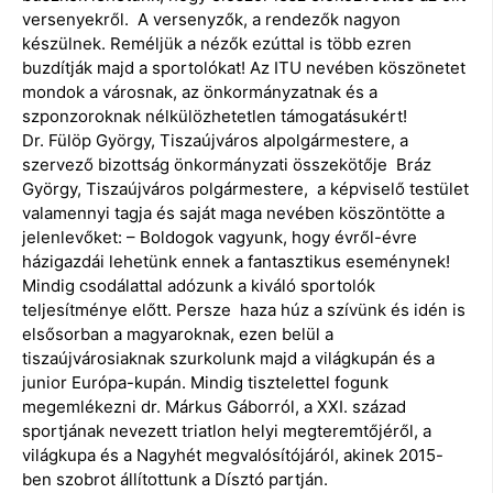
versenyekről. A versenyzők, a rendezők nagyon
készülnek. Reméljük a nézők ezúttal is több ezren
buzdítják majd a sportolókat! Az ITU nevében köszönetet
mondok a városnak, az önkormányzatnak és a
szponzoroknak nélkülözhetetlen támogatásukért!
Dr. Fülöp György, Tiszaújváros alpolgármestere, a
szervező bizottság önkormányzati összekötője Bráz
György, Tiszaújváros polgármestere, a képviselő testület
valamennyi tagja és saját maga nevében köszöntötte a
jelenlevőket: – Boldogok vagyunk, hogy évről-évre
házigazdái lehetünk ennek a fantasztikus eseménynek!
Mindig csodálattal adózunk a kiváló sportolók
teljesítménye előtt. Persze haza húz a szívünk és idén is
elsősorban a magyaroknak, ezen belül a
tiszaújvárosiaknak szurkolunk majd a világkupán és a
junior Európa-kupán. Mindig tisztelettel fogunk
megemlékezni dr. Márkus Gáborról, a XXI. század
sportjának nevezett triatlon helyi megteremtőjéről, a
világkupa és a Nagyhét megvalósítójáról, akinek 2015-
ben szobrot állítottunk a Dísztó partján.