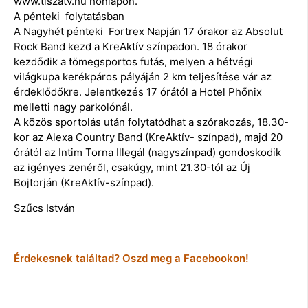
www.tiszatv.hu honlapon.
A pénteki folytatásban
A Nagyhét pénteki Fortrex Napján 17 órakor az Absolut
Rock Band kezd a KreAktív színpadon. 18 órakor
kezdődik a tömegsportos futás, melyen a hétvégi
világkupa kerékpáros pályáján 2 km teljesítése vár az
érdeklődőkre. Jelentkezés 17 órától a Hotel Phőnix
melletti nagy parkolónál.
A közös sportolás után folytatódhat a szórakozás, 18.30-
kor az Alexa Country Band (KreAktív- színpad), majd 20
órától az Intim Torna Illegál (nagyszínpad) gondoskodik
az igényes zenéről, csakúgy, mint 21.30-tól az Új
Bojtorján (KreAktív-színpad).
Szűcs István
Érdekesnek találtad? Oszd meg a Facebookon!