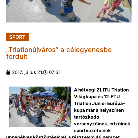
SPORT
„Triatlonújváros” a célegyenesbe
fordult
2017. július 21.
07:31
A hétvégi 21. ITU Triatlon
Világkupa és 12. ETU
Triatlon Junior Európa-
kupa már a helyszínen
tartózkodó
versenyzőinek, edzőinek,
sportvezetőinek
ünnepélyes köszöntésével, a résztvevő 46 nemzet