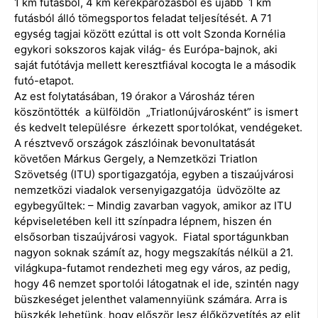
1 km futásból, 4 km kerékpározásból és újabb 1 km
futásból álló tömegsportos feladat teljesítését. A 71
egység tagjai között ezúttal is ott volt Szonda Kornélia
egykori sokszoros kajak világ- és Európa-bajnok, aki
saját futótávja mellett keresztfiával kocogta le a második
futó-etapot.
Az est folytatásában, 19 órakor a Városház téren
köszöntötték a külföldön „Triatlonújvárosként” is ismert
és kedvelt településre érkezett sportolókat, vendégeket.
A résztvevő országok zászlóinak bevonultatását
követően Márkus Gergely, a Nemzetközi Triatlon
Szövetség (ITU) sportigazgatója, egyben a tiszaújvárosi
nemzetközi viadalok versenyigazgatója üdvözölte az
egybegyűltek: – Mindig zavarban vagyok, amikor az ITU
képviseletében kell itt színpadra lépnem, hiszen én
elsősorban tiszaújvárosi vagyok. Fiatal sportágunkban
nagyon soknak számít az, hogy megszakítás nélkül a 21.
világkupa-futamot rendezheti meg egy város, az pedig,
hogy 46 nemzet sportolói látogatnak el ide, szintén nagy
büszkeséget jelenthet valamennyiünk számára. Arra is
büszkék lehetünk, hogy először lesz élőközvetítés az elit