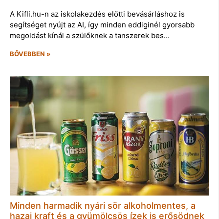
A Kifli.hu-n az iskolakezdés előtti bevásárláshoz is
segítséget nyújt az AI, így minden eddiginél gyorsabb
megoldást kínál a szülőknek a tanszerek bes…
BŐVEBBEN »
Minden harmadik nyári sör alkoholmentes, a
hazai kraft és a gyümölcsös ízek is erősödnek