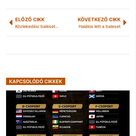
ELŐZŐ CIKK
KÖVETKEZŐ CIKK
Közlekedési balesetek Borsod-Abaúj-Zemplén megyében
Halálos lett a baleset
KAPCSOLÓDÓ CIKKEK