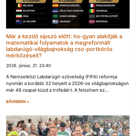
Már a kezdő sípszó előtt: ho-gyan alakítják a
matematikai folyamatok a megreformált
labdarúgó-világbajnokság cso-portkörös
mérkőzéseit?
2026. június. 21. 23:40
A Nemzetközi Labdarúgó-szövetség (FIFA) reformja
nyomán a korábbi 32 helyett a 2026-os világbajnokságon
már 48 csapat küzd a trófeáért. A felszínen ez…
BŐVEBBEN »