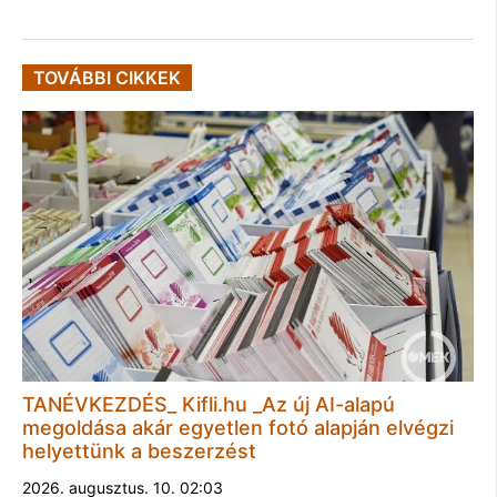
TOVÁBBI CIKKEK
TANÉVKEZDÉS_ Kifli.hu _Az új AI-alapú
megoldása akár egyetlen fotó alapján elvégzi
helyettünk a beszerzést
2026. augusztus. 10. 02:03