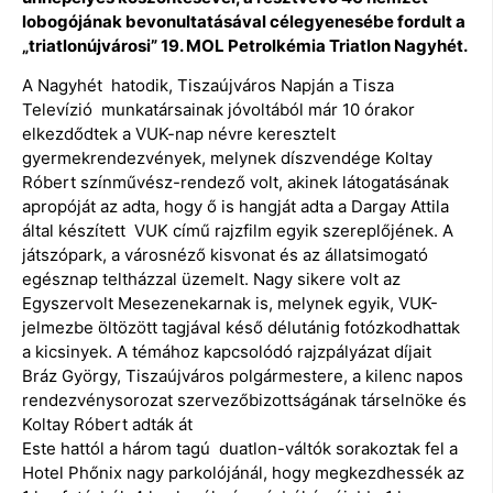
lobogójának bevonultatásával célegyenesébe fordult a
„triatlonújvárosi” 19. MOL Petrolkémia Triatlon Nagyhét.
A Nagyhét hatodik, Tiszaújváros Napján a Tisza
Televízió munkatársainak jóvoltából már 10 órakor
elkezdődtek a VUK-nap névre keresztelt
gyermekrendezvények, melynek díszvendége Koltay
Róbert színművész-rendező volt, akinek látogatásának
apropóját az adta, hogy ő is hangját adta a Dargay Attila
által készített VUK című rajzfilm egyik szereplőjének. A
játszópark, a városnéző kisvonat és az állatsimogató
egésznap teltházzal üzemelt. Nagy sikere volt az
Egyszervolt Mesezenekarnak is, melynek egyik, VUK-
jelmezbe öltözött tagjával késő délutánig fotózkodhattak
a kicsinyek. A témához kapcsolódó rajzpályázat díjait
Bráz György, Tiszaújváros polgármestere, a kilenc napos
rendezvénysorozat szervezőbizottságának társelnöke és
Koltay Róbert adták át
Este hattól a három tagú duatlon-váltók sorakoztak fel a
Hotel Phőnix nagy parkolójánál, hogy megkezdhessék az