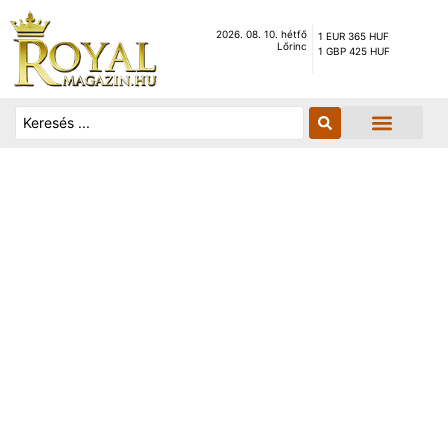
2026. 08. 10. hétfő
1 EUR 365 HUF
Lőrinc
1 GBP 425 HUF