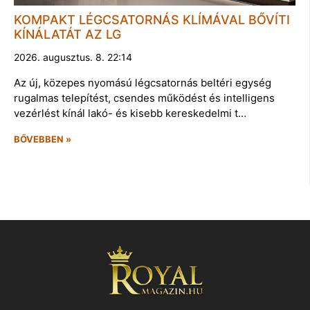
KOMPAKT LÉGCSATORNÁS KLÍMÁVAL BŐVÍTI
KÍNÁLATÁT AZ LG
2026. augusztus. 8. 22:14
Az új, közepes nyomású légcsatornás beltéri egység
rugalmas telepítést, csendes működést és intelligens
vezérlést kínál lakó- és kisebb kereskedelmi t…
BŐVEBBEN »