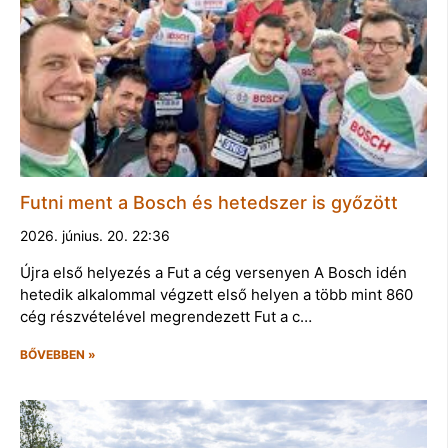
Futni ment a Bosch és hetedszer is győzött
2026. június. 20. 22:36
Újra első helyezés a Fut a cég versenyen A Bosch idén
hetedik alkalommal végzett első helyen a több mint 860
cég részvételével megrendezett Fut a c…
BŐVEBBEN »