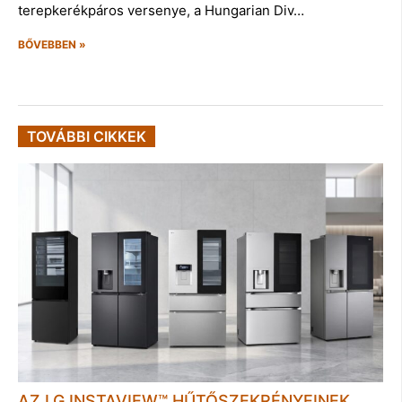
terepkerékpáros versenye, a Hungarian Div…
BŐVEBBEN »
TOVÁBBI CIKKEK
AZ LG INSTAVIEW™ HŰTŐSZEKRÉNYEINEK