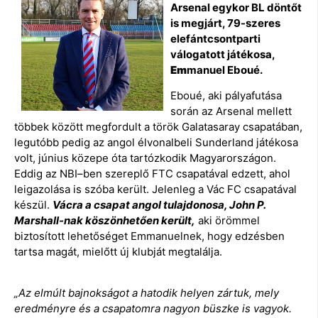
Arsenal
egykor
BL döntőt
is megjárt, 79-szeres
elefántcsontparti
válogatott játékosa
,
Em
manuel
Eboué
.
Eboué
, aki
pályafutása
során az
Arsenal
mellett
többek között megfordult a török
Galatasaray
csapatában,
legutóbb
pedig
az angol élvonalbeli
Sunderland
játékosa
volt, június közepe óta tartózkodik Ma
gyarországon.
E
ddig az
NB
I
–
ben
szereplő
FTC csapatával edzett, aho
l
leigazolása is szóba került. Jelenleg a Vác FC csapatával
készül.
Vácra a csapat angol tulajdonos
a, John
P.
Marshall-nak
köszönhetően került,
aki örömmel
biztosított lehetőséget Emmanuelnek, hogy edzésben
tartsa magát, mielőtt új klubját megtalálja.
„A
z elmúlt bajnokságot a hatodik helyen zártuk, mely
eredményre és a csapatomra nagyon büszke is vagyok.