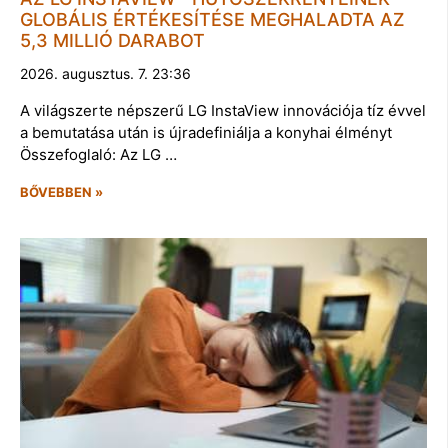
GLOBÁLIS ÉRTÉKESÍTÉSE MEGHALADTA AZ
5,3 MILLIÓ DARABOT
2026. augusztus. 7. 23:36
A világszerte népszerű LG InstaView innovációja tíz évvel
a bemutatása után is újradefiniálja a konyhai élményt
Összefoglaló: Az LG …
BŐVEBBEN »