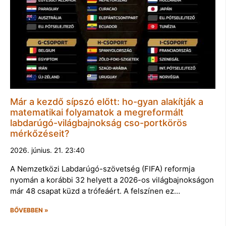
Már a kezdő sípszó előtt: ho-gyan alakítják a
matematikai folyamatok a megreformált
labdarúgó-világbajnokság cso-portkörös
mérkőzéseit?
2026. június. 21. 23:40
A Nemzetközi Labdarúgó-szövetség (FIFA) reformja
nyomán a korábbi 32 helyett a 2026-os világbajnokságon
már 48 csapat küzd a trófeáért. A felszínen ez…
BŐVEBBEN »