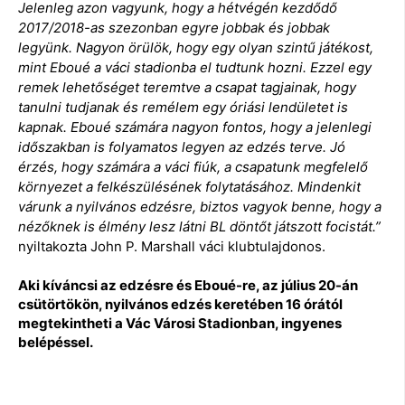
Jelenleg azon vagyunk, hogy a hétvégén
kezdődő
2017/2018-as szezonban egyre jobbak és jobbak
legyünk. Nagyon örülök,
hogy e
gy olyan szintű játékost,
mint
Eboué a
váci stadionba el tudtunk hozni. Ezzel egy
remek lehetőséget teremtve
a
csapat tagjainak, hogy
tanulni tudjanak és remélem egy ó
riási
lendületet is
kapnak. Eboué számára nagyon fontos, hogy a jelenlegi
időszakban is folyamatos legyen az edzés terve. Jó
érzés, hogy számára a váci fiúk, a csapatunk megfelelő
környezet a felkészülésének folytatásához. Mindenkit
várunk a nyilvános edzésre, biztos vagyok benne, hogy a
nézőknek is élmény lesz látni BL döntőt játszott focistát.
”
nyiltakozta
John
P.
Marshall
váci
klubtulajdonos.
Aki kíváncsi
az
edzésre
és
Eboué-re
, az július 20-án
csütörtökön
,
nyilvános edzés keretében 16 órától
megtekintheti a Vác Városi Stadionban, ingyenes
belépéssel.