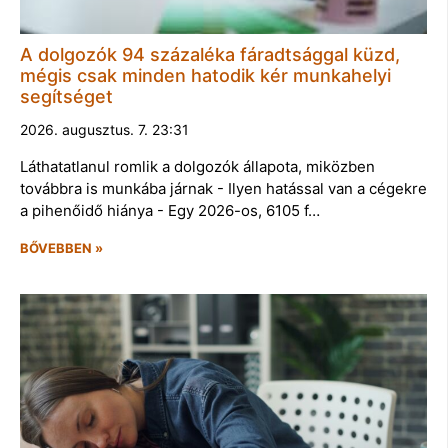
A dolgozók 94 százaléka fáradtsággal küzd,
mégis csak minden hatodik kér munkahelyi
segítséget
2026. augusztus. 7. 23:31
Láthatatlanul romlik a dolgozók állapota, miközben
továbbra is munkába járnak - Ilyen hatással van a cégekre
a pihenőidő hiánya - Egy 2026-os, 6105 f…
BŐVEBBEN »