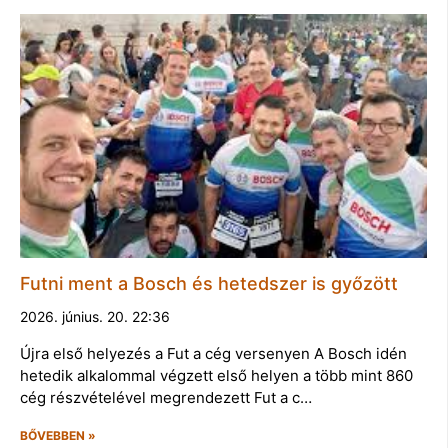
Futni ment a Bosch és hetedszer is győzött
2026. június. 20. 22:36
Újra első helyezés a Fut a cég versenyen A Bosch idén
hetedik alkalommal végzett első helyen a több mint 860
cég részvételével megrendezett Fut a c…
BŐVEBBEN »