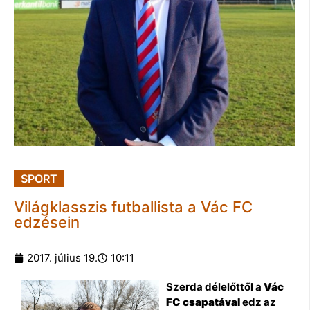
SPORT
Világklasszis futballista a Vác FC
edzésein
2017. július 19.
10:11
Szerda délelőttől a
Vác
FC csapatával
edz
az