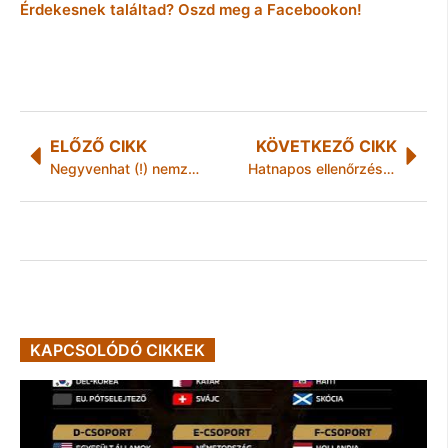
Érdekesnek találtad? Oszd meg a Facebookon!
ELŐZŐ CIKK
KÖVETKEZŐ CIKK
Negyvenhat (!) nemzet sportolói Tiszaújvárosban
Hatnapos ellenőrzés-sorozatot tartott a fővárosi „Bulinegyedben” a NAV és a NÉBIH
KAPCSOLÓDÓ CIKKEK