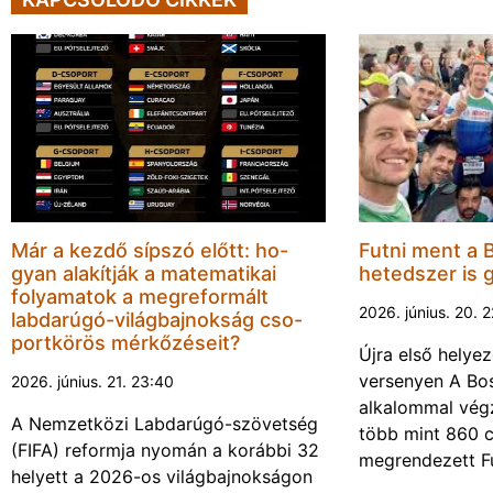
Már a kezdő sípszó előtt: ho-
Futni ment a 
gyan alakítják a matematikai
hetedszer is 
folyamatok a megreformált
2026. június. 20. 
labdarúgó-világbajnokság cso-
portkörös mérkőzéseit?
Újra első helyez
versenyen A Bos
2026. június. 21. 23:40
alkalommal végz
A Nemzetközi Labdarúgó-szövetség
több mint 860 c
(FIFA) reformja nyomán a korábbi 32
megrendezett F
helyett a 2026-os világbajnokságon