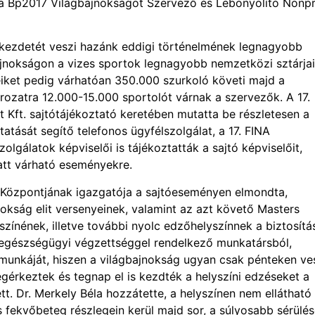
i a Bp2017 Világbajnokságot Szervező és Lebonyolító Nonpr
 kezdetét veszi hazánk eddigi történelmének legnagyobb
ajnokságon a vizes sportok legnagyobb nemzetközi sztárjai
eiket pedig várhatóan 350.000 szurkoló követi majd a
ozatra 12.000-15.000 sportolót várnak a szervezők. A 17.
 Kft. sajtótájékoztató keretében mutatta be részletesen a
atását segítő telefonos ügyfélszolgálat, a 17. FINA
gálatok képviselői is tájékoztatták a sajtó képviselőit,
latt várható eseményekre.
si Központjának igazgatója a sajtóeseményen elmondta,
jnokság elit versenyeinek, valamint az azt követő Masters
zínének, illetve további nyolc edzőhelyszínnek a biztosítá
s egészségügyi végzettséggel rendelkező munkatársból,
munkáját, hiszen a világbajnokság ugyan csak pénteken ve
érkeztek és tegnap el is kezdték a helyszíni edzéseket a
tt. Dr. Merkely Béla hozzátette, a helyszínen nem ellátható
fekvőbeteg részlegein kerül majd sor, a súlyosabb sérülé