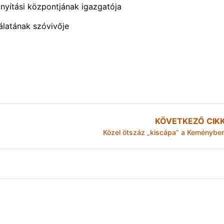
nyítási központjának igazgatója
latának szóvivője
KÖVETKEZŐ CIK
Közel ötszáz „kiscápa” a Keménybe