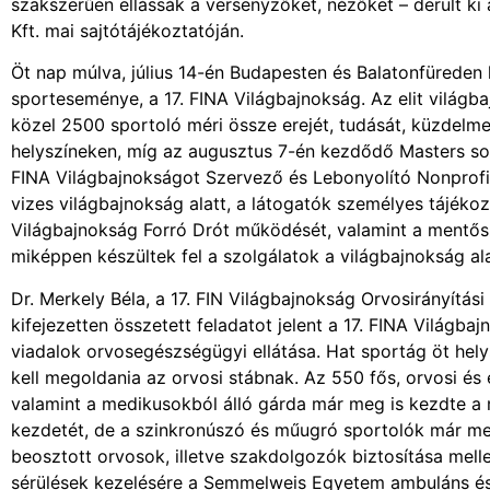
szakszerűen ellássák a versenyzőket, nézőket – derült k
Kft. mai sajtótájékoztatóján.
Öt nap múlva, július 14-én Budapesten és Balatonfüreden
sporteseménye, a 17. FINA Világbajnokság. Az elit világb
közel 2500 sportoló méri össze erejét, tudását, küzdelm
helyszíneken, míg az augusztus 7-én kezdődő Masters sor
FINA Világbajnokságot Szervező és Lebonyolító Nonprofit
vizes világbajnokság alatt, a látogatók személyes tájékozt
Világbajnokság Forró Drót működését, valamint a mentőszol
miképpen készültek fel a szolgálatok a világbajnokság a
Dr. Merkely Béla, a 17. FIN Világbajnokság Orvosirányítá
kifejezetten összetett feladatot jelent a 17. FINA Világba
viadalok orvosegészségügyi ellátása. Hat sportág öt helys
kell megoldania az orvosi stábnak. Az 550 fős, orvosi é
valamint a medikusokból álló gárda már meg is kezdte a 
kezdetét, de a szinkronúszó és műugró sportolók már meg
beosztott orvosok, illetve szakdolgozók biztosítása melle
sérülések kezelésére a Semmelweis Egyetem ambuláns és 