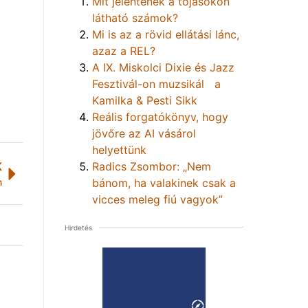
Mit jelentenek a tojásokon
látható számok?
Mi is az a rövid ellátási lánc,
azaz a REL?
A IX. Miskolci Dixie és Jazz
Fesztivál-on muzsikál a
Kamilka & Pesti Sikk
Reális forgatókönyv, hogy
jövőre az AI vásárol
helyettünk
Radics Zsombor: „Nem
K
bánom, ha valakinek csak a
n
vicces meleg fiú vagyok”
Hirdetés