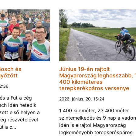
Bosch és
Június 19-én rajtolt
győzött
Magyarország leghosszabb, 
400 kilométeres
22:36
terepkerékpáros versenye
és a Fut a cég
2026. június. 20. 15:24
ch idén hetedik
1 400 kilométer, 23 400 méter
ett első helyen a
szintemelkedés és 9 nap a vadon
ég részvételével
idén is elrajtol Magyarország
ut a c…
legkeményebb terepkerékpáros