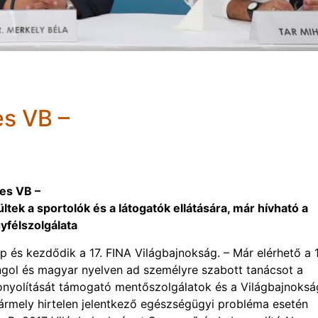
es VB –
zes VB –
tek a sportolók és a látogatók ellátására, már hívható a
yfélszolgálata
ap és kezdődik a 17. FINA Világbajnokság. – Már elérhető a 1
ngol és magyar nyelven ad személyre szabott tanácsot a
onyolítását támogató mentőszolgálatok és a Világbajnoksá
bármely hirtelen jelentkező egészségügyi probléma esetén