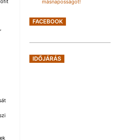
ofit
másnaposságot!
FACEBOOK
,
IDŐJÁRÁS
sát
szi
sek