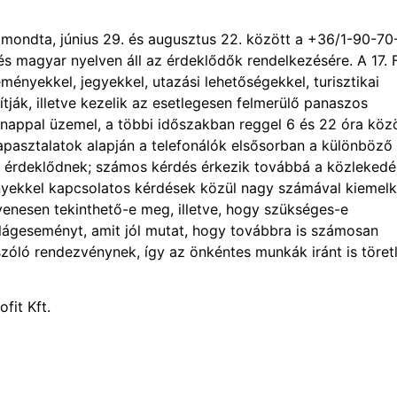
lmondta, június 29. és augusztus 22. között a +36/1-90-70
s magyar nyelven áll az érdeklődők rendelkezésére. A 17. 
ényekkel, jegyekkel, utazási lehetőségekkel, turisztikai
tják, illetve kezelik az esetlegesen felmerülő panaszos
jel-nappal üzemel, a többi időszakban reggel 6 és 22 óra köz
tapasztalatok alapján a telefonálók elsősorban a különböző
t érdeklődnek; számos kérdés érkezik továbbá a közlekedés
vényekkel kapcsolatos kérdések közül nagy számával kiemel
yenesen tekinthető-e meg, illetve, hogy szükséges-e
ilágeseményt, amit jól mutat, hogy továbbra is számosan
zóló rendezvénynek, így az önkéntes munkák iránt is töret
fit Kft.