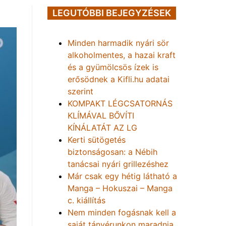
LEGUTÓBBI BEJEGYZÉSEK
Minden harmadik nyári sör
alkoholmentes, a hazai kraft
és a gyümölcsös ízek is
erősödnek a Kifli.hu adatai
szerint
KOMPAKT LÉGCSATORNÁS
KLÍMÁVAL BŐVÍTI
KÍNÁLATÁT AZ LG
Kerti sütögetés
biztonságosan: a Nébih
tanácsai nyári grillezéshez
Már csak egy hétig látható a
Manga – Hokuszai – Manga
c. kiállítás
Nem minden fogásnak kell a
saját tányérunkon maradnia