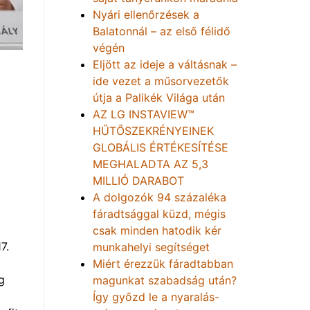
Nyári ellenőrzések a
Balatonnál – az első félidő
végén
Eljött az ideje a váltásnak –
ide vezet a műsorvezetők
útja a Palikék Világa után
AZ LG INSTAVIEW™
HŰTŐSZEKRÉNYEINEK
GLOBÁLIS ÉRTÉKESÍTÉSE
MEGHALADTA AZ 5,3
MILLIÓ DARABOT
A dolgozók 94 százaléka
fáradtsággal küzd, mégis
csak minden hatodik kér
7.
munkahelyi segítséget
Miért érezzük fáradtabban
g
magunkat szabadság után?
Így győzd le a nyaralás-