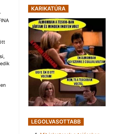
KARIKATÚRA
-
FINA
ött
i,
kedik
len
LEGOLVASOTTABB