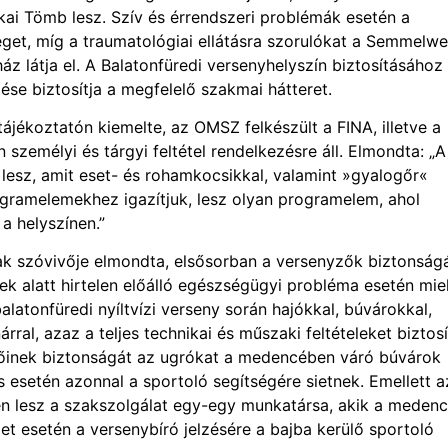
nikai Tömb lesz. Szív és érrendszeri problémák esetén a
eget, míg a traumatológiai ellátásra szorulókat a Semmelwe
z látja el. A Balatonfüredi versenyhelyszín biztosításához
se biztosítja a megfelelő szakmai hátteret.
ájékoztatón kiemelte, az OMSZ felkészült a FINA, illetve a
személyi és tárgyi feltétel rendelkezésre áll. Elmondta: „A
lesz, amit eset- és rohamkocsikkal, valamint »gyalogőr«
ramelemekhez igazítjuk, lesz olyan programelem, ahol
 helyszínen.”
ak szóvivője elmondta, elsősorban a versenyzők biztonság
ek alatt hirtelen előálló egészségügyi probléma esetén mi
latonfüredi nyíltvízi verseny során hajókkal, búvárokkal,
ral, azaz a teljes technikai és műszaki feltételeket biztos
yzőinek biztonságát az ugrókat a medencében váró búvárok
s esetén azonnal a sportoló segítségére sietnek. Emellett 
en lesz a szakszolgálat egy-egy munkatársa, akik a meden
zet esetén a versenybíró jelzésére a bajba kerülő sportoló