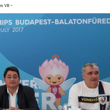
es VB –