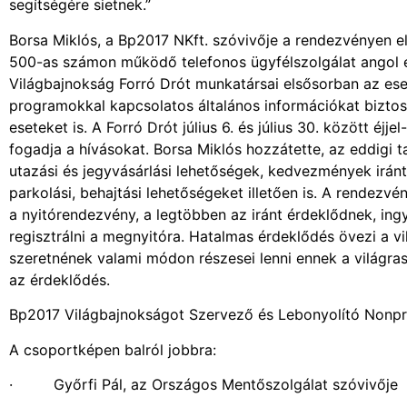
segítségére sietnek.”
Borsa Miklós, a Bp2017 NKft. szóvivője a rendezvényen e
500-as számon működő telefonos ügyfélszolgálat angol é
Világbajnokság Forró Drót munkatársai elsősorban az esem
programokkal kapcsolatos általános információkat biztosí
eseteket is. A Forró Drót július 6. és július 30. között éj
fogadja a hívásokat. Borsa Miklós hozzátette, az eddigi 
utazási és jegyvásárlási lehetőségek, kedvezmények irán
parkolási, behajtási lehetőségeket illetően is. A rendez
a nyitórendezvény, a legtöbben az iránt érdeklődnek, ing
regisztrálni a megnyitóra. Hatalmas érdeklődés övezi a v
szeretnének valami módon részesei lenni ennek a világras
az érdeklődés.
Bp2017 Világbajnokságot Szervező és Lebonyolító Nonpro
A csoportképen balról jobbra:
· Győrfi Pál, az Országos Mentőszolgálat szóvivője