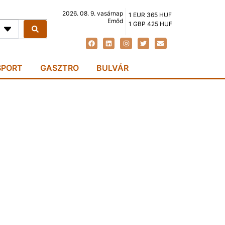
2026. 08. 9. vasárnap
1 EUR 365 HUF
Emőd
1 GBP 425 HUF
SPORT
GASZTRO
BULVÁR