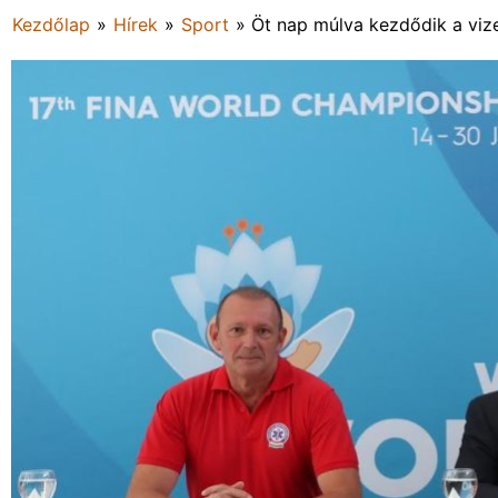
Kezdőlap
»
Hírek
»
Sport
»
Öt nap múlva kezdődik a viz