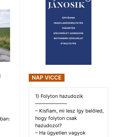
1
NAP VICCE
1) Folyton hazudozik
——————–
– Kisfiam, mi lesz így belőled,
hogy folyton csak
ban:
hazudozol?
– Ha ügyetlen vagyok