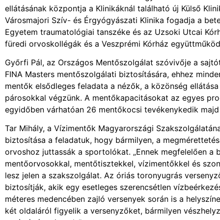
ellátásának központja a Klinikáknál található új Külső Kli
Városmajori Szív- és Érgyógyászati Klinika fogadja a bet
Egyetem traumatológiai tanszéke és az Uzsoki Utcai Kórhá
füredi orvoskollégák és a Veszprémi Kórház együttműködé
Győrfi Pál, az Országos Mentőszolgálat szóvivője a sajtót
FINA Masters mentőszolgálati biztosítására, ehhez minden 
mentők elsődleges feladata a nézők, a közönség ellátása 
párosokkal végzünk. A mentőkapacitásokat az egyes prog
egyidőben várhatóan 26 mentőkocsi tevékenykedik majd a
Tar Mihály, a Vízimentők Magyarországi Szakszolgálatán
biztosítása a feladatuk, hogy bármilyen, a megmérettetés
orvoshoz juttassák a sportolókat. „Ennek megfelelően a ba
mentőorvosokkal, mentőtisztekkel, vízimentőkkel és szonár
lesz jelen a szakszolgálat. Az óriás toronyugrás versen
biztosítják, akik egy esetleges szerencsétlen vízbeérkezé
méteres medencében zajló versenyek során is a helyszín
két oldaláról figyelik a versenyzőket, bármilyen vészhely