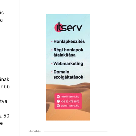
is
 a
ának
előbb
ítva
az 50
ce
Hirdetés