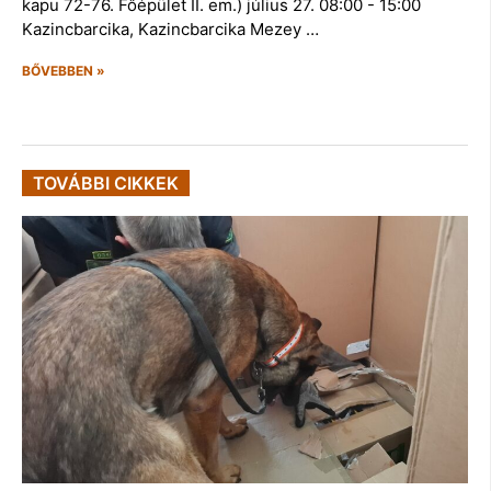
kapu 72-76. Főépület II. em.) július 27. 08:00 - 15:00
Kazincbarcika, Kazincbarcika Mezey …
BŐVEBBEN »
TOVÁBBI CIKKEK