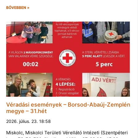
BŐVEBBEN »
Véradási események – Borsod-Abaúj-Zemplén
megye – 31.hét
2026. július. 23. 18:58
Miskolc, Miskolci Területi Vérellátó Intézeti (Szentpéteri