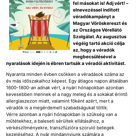
fel másokat is! Adj vért! –
elnevezéssel indított
véradókampányt a
Magyar Vöröskereszt és
az Országos Vérellátó
Szolgálat. Az augusztus
végéig tartó akció célja
az, hogy a véradók
megbecsülésével a
nyaralások idején is ébren tartsák a véradói aktivitást.
Nyaranta minden évben csökken a véradások száma az
év más időszakaihoz képest. Egy átlagos napon általában
1600-1800-an adnak vért, a nyári hónapokban azonban
kevesebben mennek el a nagy meleg és a sokakat érintő
allergiaszezon miatt, valamint főként azért, mert a
véradók is a megérdemelt szabadságukat töltik.
Vérre azonban a nyári hónapokban is szükség van a
műtétekhez, a baleseti sérültek ellátásához, a
vérkészítményekre, transzfúzióra szoruló betegek
kezeléséhez. A nyár mindannyiunk számára a