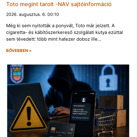
Toto megint tarolt -NAV sajtóinformáció
2026. augusztus. 6. 00:10
Még ki sem nyitották a ponyvát, Toto már jelzett. A
cigaretta- és kábítószerkereső szolgálati kutya ezúttal
sem tévedett: több mint hatezer doboz ille…
BŐVEBBEN »