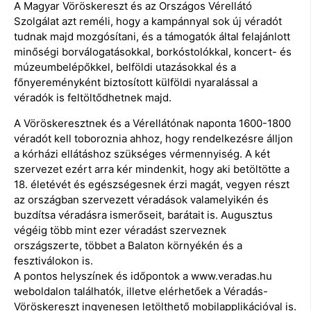
A Magyar Vöröskereszt és az Országos Vérellátó
Szolgálat azt reméli, hogy a kampánnyal sok új véradót
tudnak majd mozgósítani, és a támogatók által felajánlott
minőségi borválogatásokkal, borkóstolókkal, koncert- és
múzeumbelépőkkel, belföldi utazásokkal és a
főnyereményként biztosított külföldi nyaralással a
véradók is feltöltődhetnek majd.
A Vöröskeresztnek és a Vérellátónak naponta 1600-1800
véradót kell toboroznia ahhoz, hogy rendelkezésre álljon
a kórházi ellátáshoz szükséges vérmennyiség. A két
szervezet ezért arra kér mindenkit, hogy aki betöltötte a
18. életévét és egészségesnek érzi magát, vegyen részt
az országban szervezett véradások valamelyikén és
buzdítsa véradásra ismerőseit, barátait is. Augusztus
végéig több mint ezer véradást szerveznek
országszerte, többet a Balaton környékén és a
fesztiválokon is.
A pontos helyszínek és időpontok a www.veradas.hu
weboldalon találhatók, illetve elérhetőek a Véradás-
Vöröskereszt ingyenesen letölthető mobilapplikációval is.