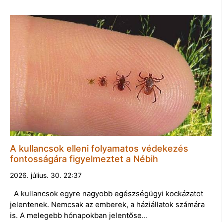
A kullancsok elleni folyamatos védekezés
fontosságára figyelmeztet a Nébih
2026. július. 30. 22:37
A kullancsok egyre nagyobb egészségügyi kockázatot
jelentenek. Nemcsak az emberek, a háziállatok számára
is. A melegebb hónapokban jelentőse…