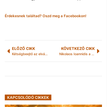
Érdekesnek találtad? Oszd meg a Facebookon!
ELŐZŐ CIKK
KÖVETKEZŐ CIKK
Kétségbeejtő az elvándorlás mértéke – azonnali ösztöndíjemelés szükséges a felsőoktatásban
Nikolaos Ioannidis a DVTK játékosa
KAPCSOLÓDÓ CIKKEK