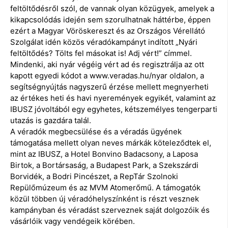
feltöltődésről szól, de vannak olyan közügyek, amelyek a
kikapcsolódás idején sem szorulhatnak háttérbe, éppen
ezért a Magyar Vöröskereszt és az Országos Vérellátó
Szolgálat idén közös véradókampányt indított „Nyári
feltöltődés? Tölts fel másokat is! Adj vért!” címmel.
Mindenki, aki nyár végéig vért ad és regisztrálja az ott
kapott egyedi kódot a www.veradas.hu/nyar oldalon, a
segítségnyújtás nagyszerű érzése mellett megnyerheti
az értékes heti és havi nyeremények egyikét, valamint az
IBUSZ jóvoltából egy egyhetes, kétszemélyes tengerparti
utazás is gazdára talál.
A véradók megbecsülése és a véradás ügyének
támogatása mellett olyan neves márkák köteleződtek el,
mint az IBUSZ, a Hotel Bonvino Badacsony, a Laposa
Birtok, a Bortársaság, a Budapest Park, a Szekszárdi
Borvidék, a Bodri Pincészet, a RepTár Szolnoki
Repülőmúzeum és az MVM Atomerőmű. A támogatók
közül többen új véradóhelyszínként is részt vesznek
kampányban és véradást szerveznek saját dolgozóik és
vásárlóik vagy vendégeik körében.