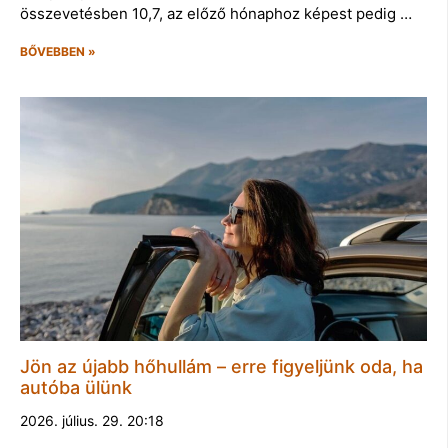
összevetésben 10,7, az előző hónaphoz képest pedig …
BŐVEBBEN »
Jön az újabb hőhullám – erre figyeljünk oda, ha
autóba ülünk
2026. július. 29. 20:18