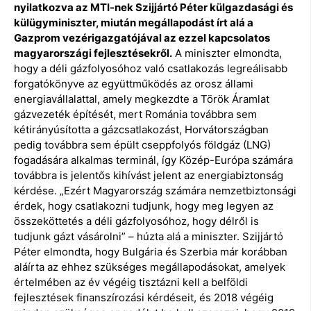
nyilatkozva az MTI-nek Szijjártó Péter külgazdasági és
külügyminiszter, miután megállapodást írt alá a
Gazprom vezérigazgatójával az ezzel kapcsolatos
magyarországi fejlesztésekről.
A miniszter elmondta,
hogy a déli gázfolyosóhoz való csatlakozás legreálisabb
forgatókönyve az együttműködés az orosz állami
energiavállalattal, amely megkezdte a Török Áramlat
gázvezeték építését, mert Románia továbbra sem
kétirányúsította a gázcsatlakozást, Horvátországban
pedig továbbra sem épült cseppfolyós földgáz (LNG)
fogadására alkalmas terminál, így Közép-Európa számára
továbbra is jelentős kihívást jelent az energiabiztonság
kérdése. „Ezért Magyarország számára nemzetbiztonsági
érdek, hogy csatlakozni tudjunk, hogy meg legyen az
összeköttetés a déli gázfolyosóhoz, hogy délről is
tudjunk gázt vásárolni” – húzta alá a miniszter. Szijjártó
Péter elmondta, hogy Bulgária és Szerbia már korábban
aláírta az ehhez szükséges megállapodásokat, amelyek
értelmében az év végéig tisztázni kell a belföldi
fejlesztések finanszírozási kérdéseit, és 2018 végéig