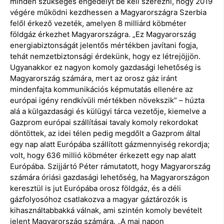
minden szükséges engedélyt be kell szerezni, hogy 2019
végére működni kezdhessen a Magyarországra Szerbia
felől érkező vezeték, amelyen 8 milliárd köbméter
földgáz érkezhet Magyarországra. „Ez Magyarország
energiabiztonságát jelentős mértékben javítani fogja,
tehát nemzetbiztonsági érdekünk, hogy ez létrejöjjön.
Ugyanakkor ez nagyon komoly gazdasági lehetőség is
Magyarország számára, mert az orosz gáz iránt
mindenfajta kommunikációs képmutatás ellenére az
európai igény rendkívüli mértékben növekszik” – húzta
alá a külgazdasági és külügyi tárca vezetője, kiemelve a
Gazprom európai szállításai tavaly komoly rekordokat
döntöttek, az idei télen pedig megdőlt a Gazprom által
egy nap alatt Európába szállított gázmennyiség rekordja;
volt, hogy 636 millió köbméter érkezett egy nap alatt
Európába. Szijjártó Péter rámutatott, hogy Magyarország
számára óriási gazdasági lehetőség, ha Magyarországon
keresztül is jut Európába orosz földgáz, és a déli
gázfolyosóhoz csatlakozva a magyar gáztározók is
kihasználtabbakká válnak, ami szintén komoly bevételt
jelent Magyarország számára. „A mai napon