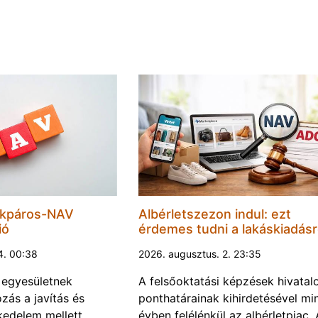
ékpáros-NAV
Albérletszezon indul: ezt
ió
érdemes tudni a lakáskiadásr
4. 00:38
2026. augusztus. 2. 23:35
 egyesületnek
A felsőoktatási képzések hivatal
ozás a javítás és
ponthatárainak kihirdetésével mi
kedelem mellett
évben felélénkül az albérletpiac. 