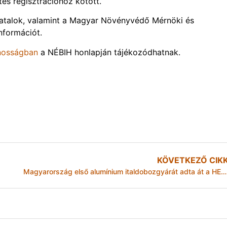
tes regisztrációhoz kötött.
atalok, valamint a Magyar Növényvédő Mérnöki és
nformációt.
ánosságban
a NÉBIH honlapján tájékozódhatnak.
KÖVETKEZŐ CIK
Magyarország első alumínium italdobozgyárát adta át a HELL cégcsoport