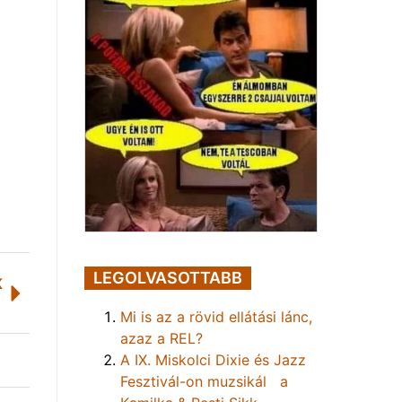
LEGOLVASOTTABB
K
Mi is az a rövid ellátási lánc,
azaz a REL?
A IX. Miskolci Dixie és Jazz
Fesztivál-on muzsikál a