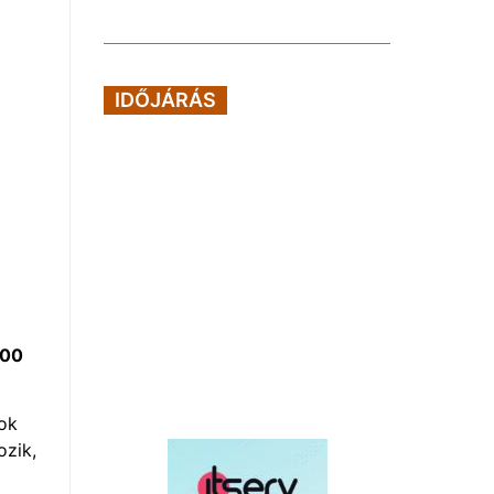
IDŐJÁRÁS
000
nok
ozik,