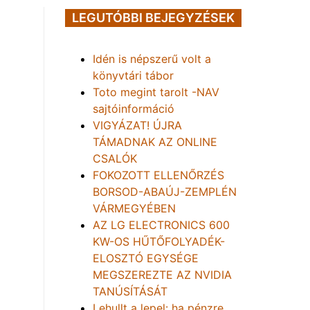
LEGUTÓBBI BEJEGYZÉSEK
Idén is népszerű volt a
könyvtári tábor
Toto megint tarolt -NAV
sajtóinformáció
VIGYÁZAT! ÚJRA
TÁMADNAK AZ ONLINE
CSALÓK
FOKOZOTT ELLENŐRZÉS
BORSOD-ABAÚJ-ZEMPLÉN
VÁRMEGYÉBEN
AZ LG ELECTRONICS 600
KW-OS HŰTŐFOLYADÉK-
ELOSZTÓ EGYSÉGE
MEGSZEREZTE AZ NVIDIA
TANÚSÍTÁSÁT
Lehullt a lepel: ha pénzre