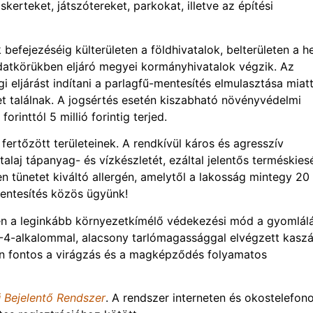
skerteket, játszótereket, parkokat, illetve az építési
befejezéséig külterületen a földhivatalok, belterületen a he
datkörükben eljáró megyei kormányhivatalok végzik. Az
i eljárást indítani a parlagfű-mentesítés elmulasztása miatt
t találnak. A jogsértés esetén kiszabható növényvédelmi
rinttól 5 millió forintig terjed.
ertőzött területeinek. A rendkívül káros és agresszív
laj tápanyag- és vízkészletét, ezáltal jelentős terméskies
 tünetet kiváltó allergén, amelytől a lakosság mintegy 20
entesítés közös ügyünk!
en a leginkább környezetkímélő védekezési mód a gyomlálá
3-4-alkalommal, alacsony tarlómagassággal elvégzett kaszá
en fontos a virágzás és a magképződés folyamatos
ű Bejelentő Rendszer
. A rendszer interneten és okostelefon