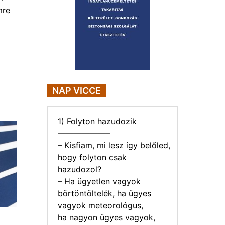
mre
NAP VICCE
1) Folyton hazudozik
——————–
– Kisfiam, mi lesz így belőled,
hogy folyton csak
hazudozol?
– Ha ügyetlen vagyok
börtöntöltelék, ha ügyes
vagyok meteorológus,
ha nagyon ügyes vagyok,