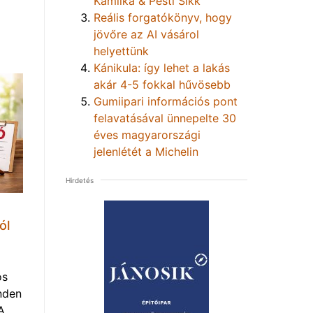
Kamilka & Pesti Sikk
Reális forgatókönyv, hogy
jövőre az AI vásárol
helyettünk
Kánikula: így lehet a lakás
akár 4-5 fokkal hűvösebb
Gumiipari információs pont
felavatásával ünnepelte 30
éves magyarországi
jelenlétét a Michelin
Hirdetés
ól
os
nden
A