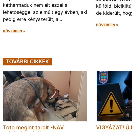
kétharmaduk nem élt ezzel a
külföldi biciklit
lehetőséggel az elmúlt egy évben, aki
de kiderült, ho
pedig erre kényszerült, a…
BŐVEBBEN »
BŐVEBBEN »
TOVÁBBI CIKKEK
Toto megint tarolt -NAV
VIGYÁZAT! Ú