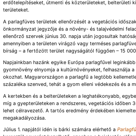
erdőtelepítéseket, útmenti és közterületeket, belterületi ki
területeket.
A parlagfüves területek ellenőrzését a vegetációs időszak 
önkormányzat jegyzője és a növény- és talajvédelmi fela
ellenőrző szervek június 30. napja után jogosultak hatóság
amennyiben a területen virágzó vagy terméses parlagfüve
bírság – a fertőzött terület nagyságától függően – 15 000 fo
Napjainkban hazánk egyike Európa parlagfűvel leginkább f
gyomnövény elnyomja a kultúrnövényeket, felhasználja a ta
okozhat. Magyarországon a parlagfű a legtöbb kellemetlen
százaléka szenved, tehát a gyom elleni védekezés és a m
A kertekben és a belterületeken a leghatékonyabb, egyb
míg a gyepterületeken a rendszeres, vegetációs időben 
lehet célravezető. A tartós eredmény érdekében kiemelt
megakadályozása.
Július 1. napjától idén is bárki számára elérhető a
Parlagf