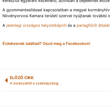
keresztül egyaránt kezelhető, azonban a bejelentés előze
A gyommentesítéssel kapcsolatban a megyei kormányhiv
Növényorvosi Kamara területi szervei nyújtanak további i
A
jelenlegi országos helyzetképről
és a
parlagfűről által
Érdekesnek találtad? Oszd meg a Facebookon!
ELŐZŐ CIKK
A borászattól a szakképzésig