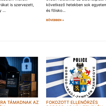
úrákat is szervezett,
következő hetekben sok egyete
gy …
és főisko…
BŐVEBBEN »
JRA TÁMADNAK AZ
FOKOZOTT ELLENŐRZÉS