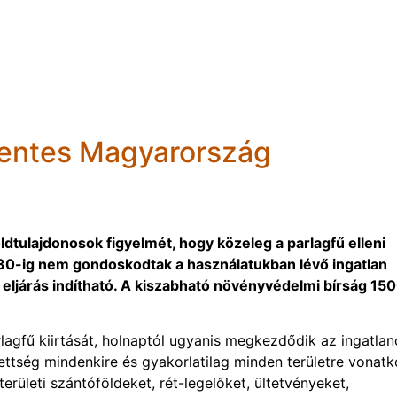
mentes Magyarország
öldtulajdonosok figyelmét, hogy közeleg a parlagfű elleni
30-ig nem gondoskodtak a használatukban lévő ingatlan
 eljárás indítható. A kiszabható növényvédelmi bírság 15
agfű kiirtását, holnaptól ugyanis megkezdődik az ingatla
zettség mindenkire és gyakorlatilag minden területre vonatk
rületi szántóföldeket, rét-legelőket, ültetvényeket,