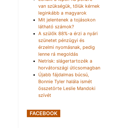
van szükségük, tőlük kérnek
leginkább a magyarok
Mit jelentenek a tojásokon
látható számok?
A szülők 88%-a érzi a nyári
szünetet pénzügyi és
érzelmi nyomásnak, pedig
lenne rá megoldás
Netrisk: slágertartozék a
horvátországi úticsomagban
Újabb fájdalmas búcsú,
Bonnie Tyler halála ismét
összetörte Leslie Mandoki
szívét
FACEBOOK