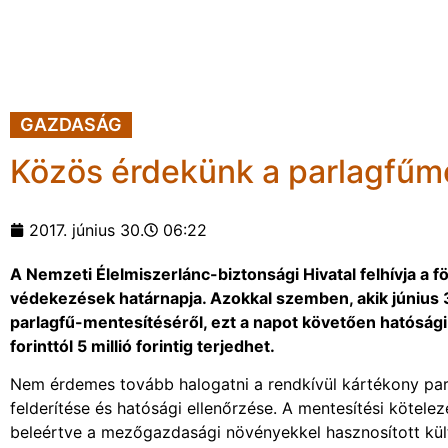
GAZDASÁG
Közös érdekünk a parlagfű
2017. június 30.
06:22
A Nemzeti Élelmiszerlánc-biztonsági Hivatal felhívja a f
védekezések határnapja. Azokkal szemben, akik június 
parlagfű-mentesítéséről, ezt a napot követően hatósági
forinttól 5 millió forintig terjedhet.
Nem érdemes tovább halogatni a rendkívül kártékony parl
felderítése és hatósági ellenőrzése. A mentesítési kötele
beleértve a mezőgazdasági növényekkel hasznosított külte