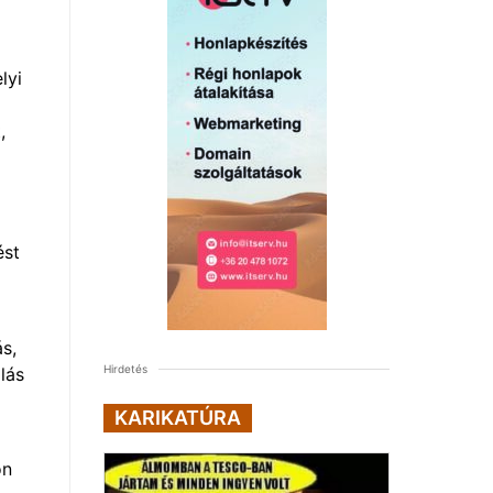
lyi
,
ést
s,
Hirdetés
lás
KARIKATÚRA
on