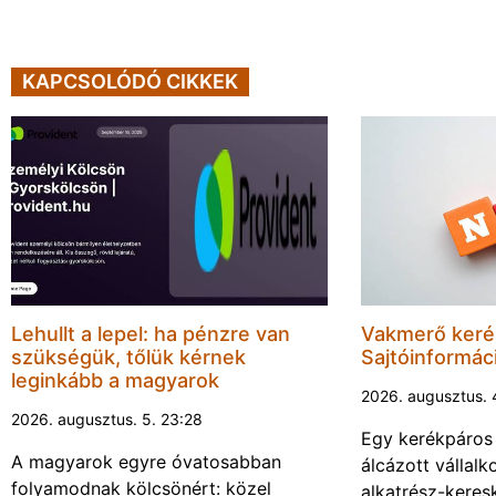
KAPCSOLÓDÓ CIKKEK
Lehullt a lepel: ha pénzre van
Vakmerő ker
szükségük, tőlük kérnek
Sajtóinformác
leginkább a magyarok
2026. augusztus. 
2026. augusztus. 5. 23:28
Egy kerékpáros
A magyarok egyre óvatosabban
álcázott vállalk
folyamodnak kölcsönért: közel
alkatrész-keres