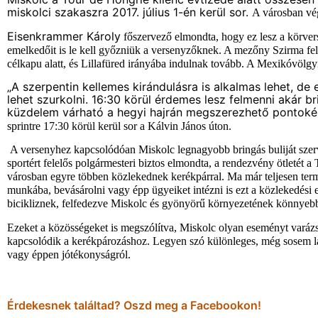
miskolci szakaszra 2017. július 1-én kerül sor.
A városban vég
Eisenkrammer Károly
főszervező elmondta, hogy e
z lesz a körve
emelkedőit is le kell győzniük a versenyzőknek. A mezőny Szirma felől
célkapu alatt, és Lillafüred irányába indulnak tovább. A Mexikóvölgy
„A szerpentin kellemes kirándulásra is alkalmas lehet, d
lehet szurkolni. 16:30 körül érdemes lesz felmenni akár 
küzdelem várható a hegyi hajrán megszerezhető pontokér
sprintre 17:30 körül kerül sor a Kálvin János úton.
A versenyhez kapcsolódóan Miskolc legnagyobb bringás buliját szervez
sportért felelős polgármesteri biztos elmondta, a rendezvény ötletét 
városban egyre többen közlekednek kerékpárral. Ma már teljesen ter
munkába, bevásárolni vagy épp ügyeiket intézni is ezt a közlekedési 
bicikliznek, felfedezve Miskolc és gyönyörű környezetének könnyebb
Ezeket a közösségeket is megszólítva, Miskolc olyan eseményt varáz
kapcsolódik a kerékpározáshoz. Legyen szó különleges, még sosem lát
vagy éppen jótékonyságról.
Érdekesnek találtad? Oszd meg a Facebookon!