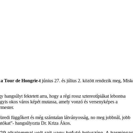
,
a Tour de Hongrie-t
június 27. és július 2. között rendezik meg, Misk
hangsúlyt fektetett arra, hogy a régi rossz sztereotípiákat lebontsa
vagyis okos város képét mutassa, amely vonzó és versenyképes a
rmester.
lafüredi függőkert és még számtalan látványosság, no meg jobbnál, jobb
atókat”- hangsúlyozta Dr. Kriza Ákos.
 29 alkalommal volt rajt vagy befutó helyszíne. A harminca