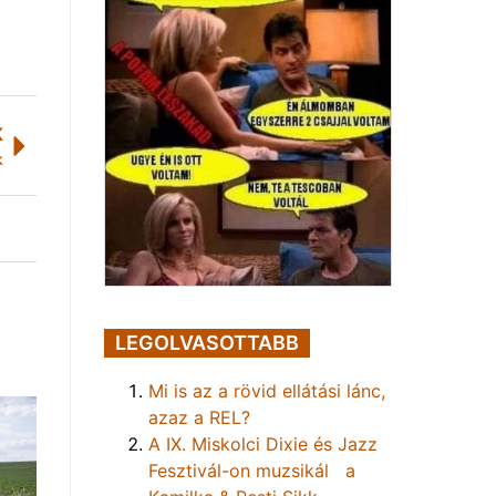
K
k
LEGOLVASOTTABB
Mi is az a rövid ellátási lánc,
azaz a REL?
A IX. Miskolci Dixie és Jazz
Fesztivál-on muzsikál a