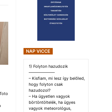
NAP VICCE
1) Folyton hazudozik
——————–
– Kisfiam, mi lesz így belőled,
hogy folyton csak
hazudozol?
Toto
– Ha ügyetlen vagyok
börtöntöltelék, ha ügyes
a
vagyok meteorológus,