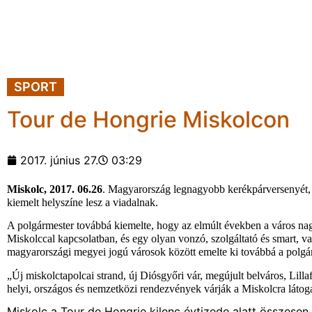
SPORT
Tour de Hongrie Miskolcon
2017. június 27.
03:29
Miskolc, 2017. 06.26
. Magyarország legnagyobb kerékpárversenyét
kiemelt helyszíne lesz a viadalnak.
A polgármester továbbá kiemelte, hogy az elmúlt években a város nagy 
Miskolccal kapcsolatban, és egy olyan vonzó, szolgáltató és smart, 
magyarországi megyei jogú városok között emelte ki továbbá a polgá
„Új miskolctapolcai strand, új Diósgyőri vár, megújult belváros, Lil
helyi, országos és nemzetközi rendezvények várják a Miskolcra látog
Miskolc a Tour de Hongrie kilenc évtizede alatt összesen