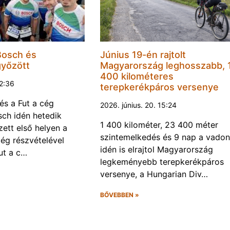
Bosch és
Június 19-én rajtolt
győzött
Magyarország leghosszabb, 
400 kilométeres
22:36
terepkerékpáros versenye
és a Fut a cég
2026. június. 20. 15:24
ch idén hetedik
1 400 kilométer, 23 400 méter
ett első helyen a
szintemelkedés és 9 nap a vadon
ég részvételével
idén is elrajtol Magyarország
ut a c…
legkeményebb terepkerékpáros
versenye, a Hungarian Div…
BŐVEBBEN »