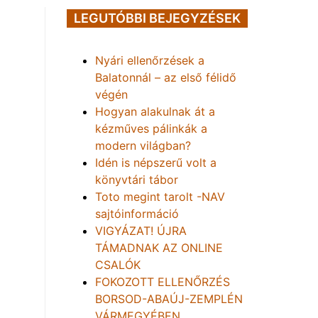
LEGUTÓBBI BEJEGYZÉSEK
Nyári ellenőrzések a
Balatonnál – az első félidő
végén
Hogyan alakulnak át a
kézműves pálinkák a
modern világban?
Idén is népszerű volt a
könyvtári tábor
Toto megint tarolt -NAV
sajtóinformáció
VIGYÁZAT! ÚJRA
TÁMADNAK AZ ONLINE
CSALÓK
FOKOZOTT ELLENŐRZÉS
BORSOD-ABAÚJ-ZEMPLÉN
VÁRMEGYÉBEN