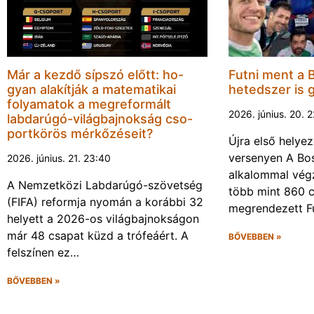
Már a kezdő sípszó előtt: ho-
Futni ment a 
gyan alakítják a matematikai
hetedszer is 
folyamatok a megreformált
2026. június. 20. 
labdarúgó-világbajnokság cso-
portkörös mérkőzéseit?
Újra első helyez
versenyen A Bos
2026. június. 21. 23:40
alkalommal végz
A Nemzetközi Labdarúgó-szövetség
több mint 860 c
(FIFA) reformja nyomán a korábbi 32
megrendezett F
helyett a 2026-os világbajnokságon
már 48 csapat küzd a trófeáért. A
BŐVEBBEN »
felszínen ez…
BŐVEBBEN »