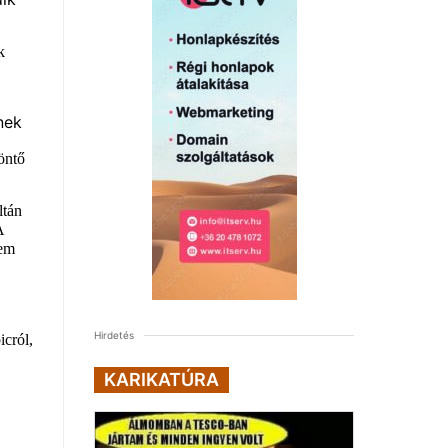
k
nek
ő
öntő
ltán
A
nem
Hirdetés
icról,
KARIKATÚRA