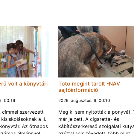
rű volt a könyvtári
Toto megint tarolt -NAV
sajtóinformáció
6. 00:16
2026. augusztus. 6. 00:10
k címmel szervezett
Még ki sem nyitották a ponyvát, 
kisiskolásoknak a II.
már jelzett. A cigaretta- és
Könyvtár. Az ötnapos
kábítószerkereső szolgálati kuty
számos élménnyel
ezúttal sem tévedett: több mint