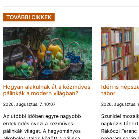
TOVÁBBI CIKKEK
Hogyan alakulnak át a kézműves
Idén is népsze
pálinkák a modern világban?
tábor
2026. augusztus. 7. 10:07
2026. augusztus. 
Az utóbbi időben egyre nagyobb
Szünidei mozai
érdeklődés övezi a kézműves
napközis tábort 
pálinkák világát. A hagyományos
Rákóczi Ferenc 
alkoholos italok között a pálinka
program során 