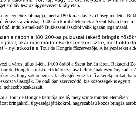
et érő táv lesz az úgynevezett király etap.
rseny legnehezebb napja, mert a 180 km-es táv és a hőség mellett a Bük
 érkezik a városba, 16:00 óra körül áttekernek a Szent István téren a
i úttól induló emelkedő Bükkszentlászlótól válik igazán izgalmassá.
e ezen a napon a 180-200-as pulzussal tekerő bringás hősök
bringával, akár más módon Bükkszentkeresztre, mert öldökl
t”- nyilatkozta a
Tour de Hongrie főszervezője.
A helyezéseket eld
i a város július 1-jén, 14.00 órától a Szent István téren. Rakaczki Zo
a Tour de Hongrie a miskolci király szakasz befutójának eseménye adta. 
mészetes, hogy sokan nemcsak hétvégén veszik elő a kerékpárokat, ha
eszközt választják. De önállóan szerveződő, kis közösségek is együtt
, nehezebb szakaszait.
sol a Tour de Hongrie befutója mellé, mely szinte minden elemében
ott bringákról, ügyességi játékokról, nagyszabású közös bringás aerob