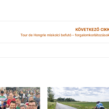
KÖVETKEZŐ CIK
Tour de Hongrie miskolci befutó – forgalomkorlátozáso