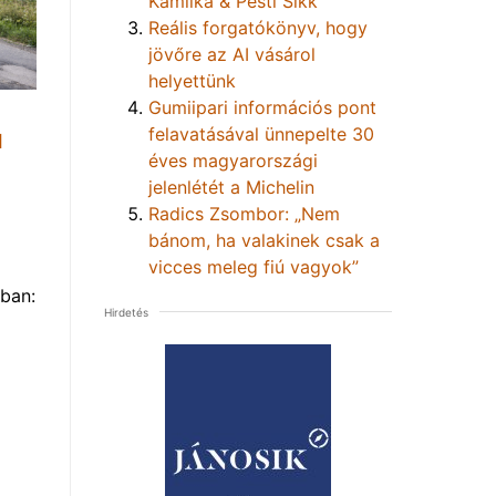
Kamilka & Pesti Sikk
Reális forgatókönyv, hogy
jövőre az AI vásárol
helyettünk
Gumiipari információs pont
felavatásával ünnepelte 30
1
éves magyarországi
jelenlétét a Michelin
Radics Zsombor: „Nem
bánom, ha valakinek csak a
vicces meleg fiú vagyok”
ban:
Hirdetés