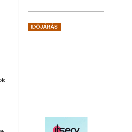
IDŐJÁRÁS
olc
dik