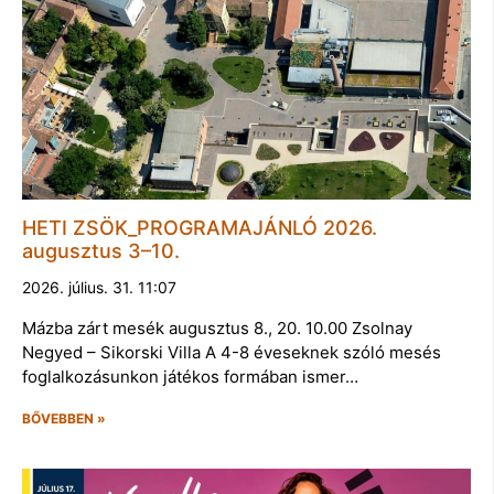
HETI ZSÖK_PROGRAMAJÁNLÓ 2026.
augusztus 3–10.
2026. július. 31. 11:07
Mázba zárt mesék augusztus 8., 20. 10.00 Zsolnay
Negyed – Sikorski Villa A 4-8 éveseknek szóló mesés
foglalkozásunkon játékos formában ismer…
BŐVEBBEN »