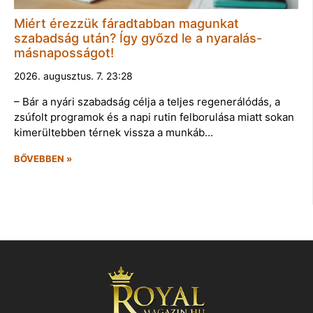
Miért érezzük fáradtabban magunkat
szabadság után? Így győzd le a nyaralás-
másnaposságot!
2026. augusztus. 7. 23:28
– Bár a nyári szabadság célja a teljes regenerálódás, a
zsúfolt programok és a napi rutin felborulása miatt sokan
kimerültebben térnek vissza a munkáb…
BŐVEBBEN »