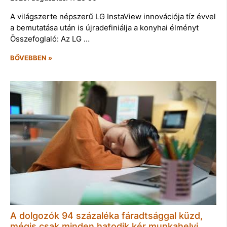
A világszerte népszerű LG InstaView innovációja tíz évvel
a bemutatása után is újradefiniálja a konyhai élményt
Összefoglaló: Az LG …
BŐVEBBEN »
A dolgozók 94 százaléka fáradtsággal küzd,
mégis csak minden hatodik kér munkahelyi