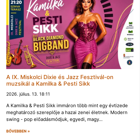
A IX. Miskolci Dixie és Jazz Fesztivál-on
muzsikál a Kamilka & Pesti Sikk
2026. július. 13. 18:11
A Kamilka & Pesti Sikk immáron több mint egy évtizede
meghatározó szereplője a hazai zenei életnek. Modern
swing - pop előadásmódjuk, egyedi, magy…
BŐVEBBEN »