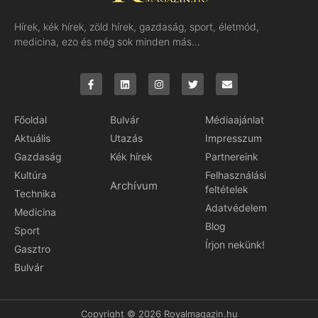
Hírek, kék hírek, zöld hírek, gazdaság, sport, életmód,
medicina, ezo és még sok minden más…
Főoldal
Bulvár
Médiaajánlat
Aktuális
Utazás
Impresszum
Gazdaság
Kék hírek
Partnereink
Kultúra
Felhasználási
Archívum
feltételek
Technika
Adatvédelem
Medicina
Blog
Sport
Írjon nekünk!
Gasztro
Bulvár
Copyright © 2026 Royalmagazin.hu