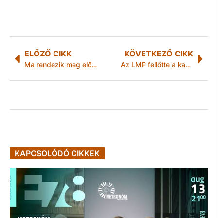
ELŐZŐ CIKK
KÖVETKEZŐ CIKK
Ma rendezik meg először a Műtárgyak Éjszakáját
Az LMP fellőtte a kacsintós Putyin fejet a miskolci városházára is
KAPCSOLÓDÓ CIKKEK