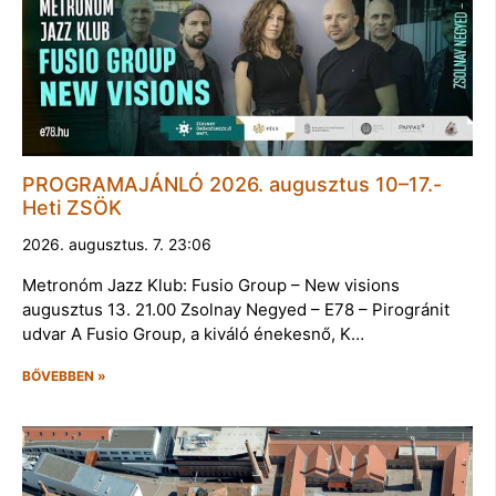
PROGRAMAJÁNLÓ 2026. augusztus 10–17.-
Heti ZSÖK
2026. augusztus. 7. 23:06
Metronóm Jazz Klub: Fusio Group – New visions
augusztus 13. 21.00 Zsolnay Negyed – E78 – Pirogránit
udvar A Fusio Group, a kiváló énekesnő, K…
BŐVEBBEN »