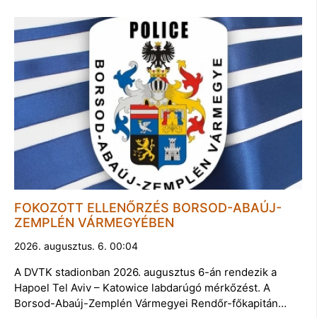
FOKOZOTT ELLENŐRZÉS BORSOD-ABAÚJ-
ZEMPLÉN VÁRMEGYÉBEN
2026. augusztus. 6. 00:04
A DVTK stadionban 2026. augusztus 6-án rendezik a
Hapoel Tel Aviv – Katowice labdarúgó mérkőzést. A
Borsod-Abaúj-Zemplén Vármegyei Rendőr-főkapitán…