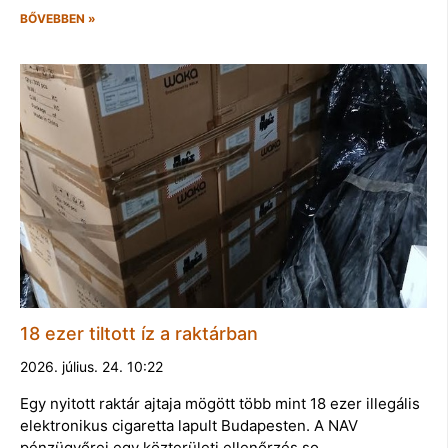
BŐVEBBEN »
18 ezer tiltott íz a raktárban
2026. július. 24. 10:22
Egy nyitott raktár ajtaja mögött több mint 18 ezer illegális
elektronikus cigaretta lapult Budapesten. A NAV
pénzügyőrei egy közterületi ellenőrzés so…