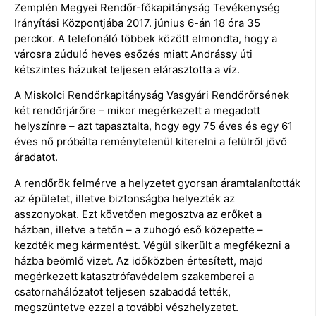
Zemplén Megyei Rendőr-főkapitányság Tevékenység
Irányítási Központjába 2017. június 6-án 18 óra 35
perckor. A telefonáló többek között elmondta, hogy a
városra zúduló heves esőzés miatt Andrássy úti
kétszintes házukat teljesen elárasztotta a víz.
A Miskolci Rendőrkapitányság Vasgyári Rendőrőrsének
két rendőrjárőre – mikor megérkezett a megadott
helyszínre – azt tapasztalta, hogy egy 75 éves és egy 61
éves nő próbálta reménytelenül kiterelni a felülről jövő
áradatot.
A rendőrök felmérve a helyzetet gyorsan áramtalanították
az épületet, illetve biztonságba helyezték az
asszonyokat. Ezt követően megosztva az erőket a
házban, illetve a tetőn – a zuhogó eső közepette –
kezdték meg kármentést. Végül sikerült a megfékezni a
házba beömlő vizet. Az időközben értesített, majd
megérkezett katasztrófavédelem szakemberei a
csatornahálózatot teljesen szabaddá tették,
megszüntetve ezzel a további vészhelyzetet.