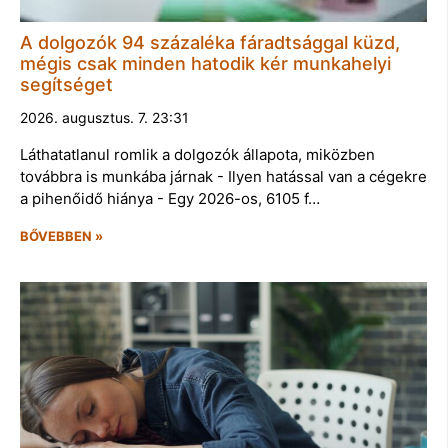
A dolgozók 94 százaléka fáradtsággal küzd,
mégis csak minden hatodik kér munkahelyi
segítséget
2026. augusztus. 7. 23:31
Láthatatlanul romlik a dolgozók állapota, miközben
továbbra is munkába járnak - Ilyen hatással van a cégekre
a pihenőidő hiánya - Egy 2026-os, 6105 f…
BŐVEBBEN »