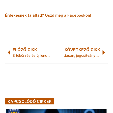
Érdekesnek találtad? Oszd meg a Facebookon!
ELŐZŐ CIKK
KÖVETKEZŐ CIKK
Értékőrzés és új lendület – könyvtáravató Karoson
Ittasan, jogosítvány nélkül
KAPCSOLÓDÓ CIKKEK