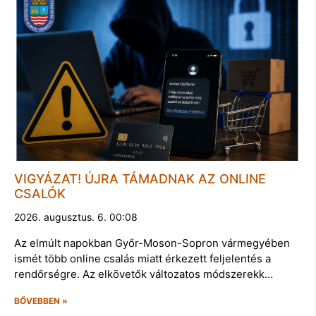
VIGYÁZAT! ÚJRA TÁMADNAK AZ ONLINE
CSALÓK
2026. augusztus. 6. 00:08
Az elmúlt napokban Győr-Moson-Sopron vármegyében
ismét több online csalás miatt érkezett feljelentés a
rendőrségre. Az elkövetők változatos módszerekk…
BŐVEBBEN »