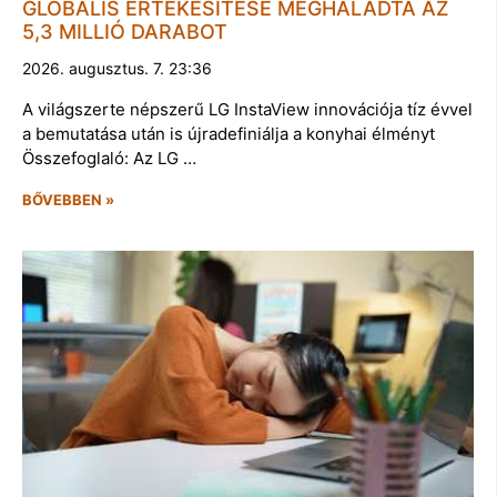
GLOBÁLIS ÉRTÉKESÍTÉSE MEGHALADTA AZ
5,3 MILLIÓ DARABOT
2026. augusztus. 7. 23:36
A világszerte népszerű LG InstaView innovációja tíz évvel
a bemutatása után is újradefiniálja a konyhai élményt
Összefoglaló: Az LG …
BŐVEBBEN »