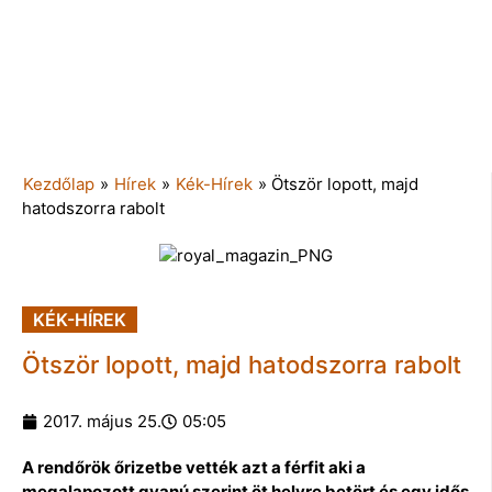
Kezdőlap
»
Hírek
»
Kék-Hírek
»
Ötször lopott, majd
hatodszorra rabolt
KÉK-HÍREK
Ötször lopott, majd hatodszorra rabolt
2017. május 25.
05:05
A rendőrök őrizetbe vették azt a férfit aki a
megalapozott gyanú szerint öt helyre betört és egy idős