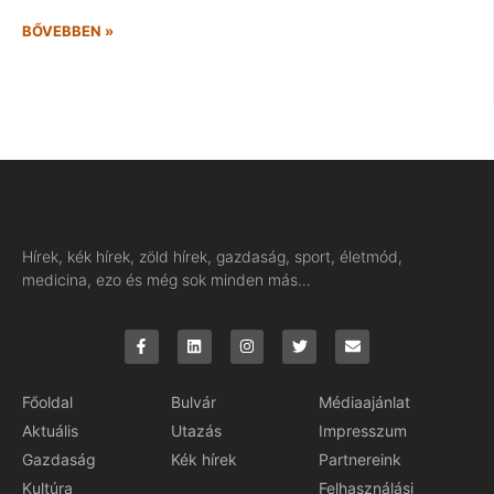
BŐVEBBEN »
Hírek, kék hírek, zöld hírek, gazdaság, sport, életmód,
medicina, ezo és még sok minden más…
Főoldal
Bulvár
Médiaajánlat
Aktuális
Utazás
Impresszum
Gazdaság
Kék hírek
Partnereink
Kultúra
Felhasználási