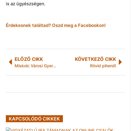
is az ügyészségen.
Érdekesnek találtad? Oszd meg a Facebookon!
ELŐZŐ CIKK
KÖVETKEZŐ CIKK
Miskolc Városi Gyermeknap és Ezer Lámpás Éjszakája
Rövid pihenő!
KAPCSOLÓDÓ CIKKEK