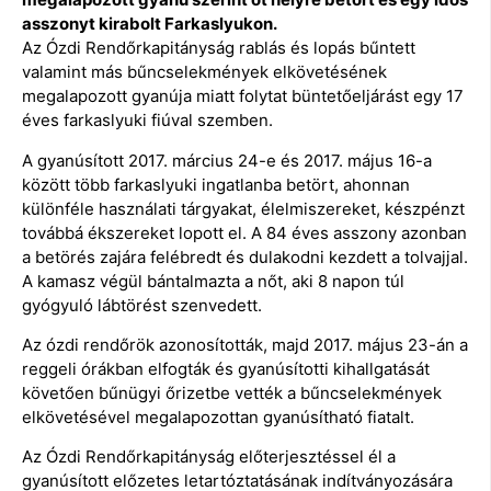
asszonyt kirabolt Farkaslyukon.
Az Ózdi Rendőrkapitányság rablás és lopás bűntett
valamint más bűncselekmények elkövetésének
megalapozott gyanúja miatt folytat büntetőeljárást egy 17
éves farkaslyuki fiúval szemben.
A gyanúsított 2017. március 24-e és 2017. május 16-a
között több farkaslyuki ingatlanba betört, ahonnan
különféle használati tárgyakat, élelmiszereket, készpénzt
továbbá ékszereket lopott el. A 84 éves asszony azonban
a betörés zajára felébredt és dulakodni kezdett a tolvajjal.
A kamasz végül bántalmazta a nőt, aki 8 napon túl
gyógyuló lábtörést szenvedett.
Az ózdi rendőrök azonosították, majd 2017. május 23-án a
reggeli órákban elfogták és gyanúsítotti kihallgatását
követően bűnügyi őrizetbe vették a bűncselekmények
elkövetésével megalapozottan gyanúsítható fiatalt.
Az Ózdi Rendőrkapitányság előterjesztéssel él a
gyanúsított előzetes letartóztatásának indítványozására