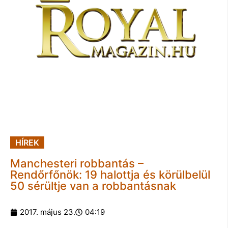
HÍREK
Manchesteri robbantás –
Rendőrfőnök: 19 halottja és körülbelül
50 sérültje van a robbantásnak
2017. május 23.
04:19