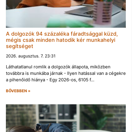
A dolgozók 94 százaléka fáradtsággal küzd,
mégis csak minden hatodik kér munkahelyi
segítséget
2026. augusztus. 7. 23:31
Láthatatlanul romlik a dolgozók állapota, miközben
továbbra is munkába járnak - Ilyen hatással van a cégekre
a pihenőidő hiánya - Egy 2026-os, 6105 f…
BŐVEBBEN »