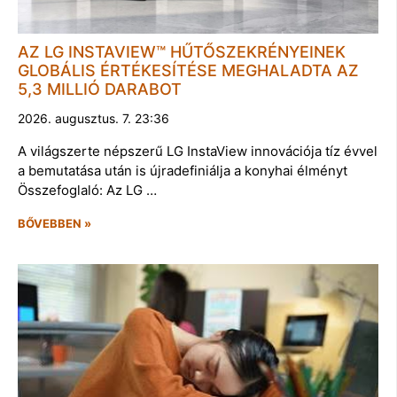
AZ LG INSTAVIEW™ HŰTŐSZEKRÉNYEINEK
GLOBÁLIS ÉRTÉKESÍTÉSE MEGHALADTA AZ
5,3 MILLIÓ DARABOT
2026. augusztus. 7. 23:36
A világszerte népszerű LG InstaView innovációja tíz évvel
a bemutatása után is újradefiniálja a konyhai élményt
Összefoglaló: Az LG …
BŐVEBBEN »