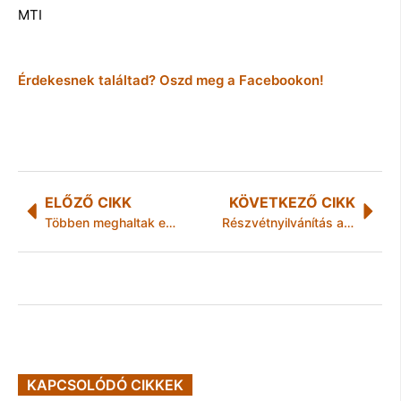
MTI
Érdekesnek találtad? Oszd meg a Facebookon!
ELŐZŐ CIKK
KÖVETKEZŐ CIKK
Többen meghaltak egy manchesteri robbanásban
Részvétnyilvánítás a manchesteri terrortámadásra
KAPCSOLÓDÓ CIKKEK