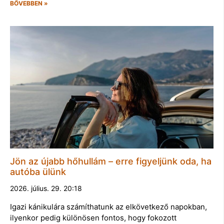
BŐVEBBEN »
Jön az újabb hőhullám – erre figyeljünk oda, ha
autóba ülünk
2026. július. 29. 20:18
Igazi kánikulára számíthatunk az elkövetkező napokban,
ilyenkor pedig különösen fontos, hogy fokozott