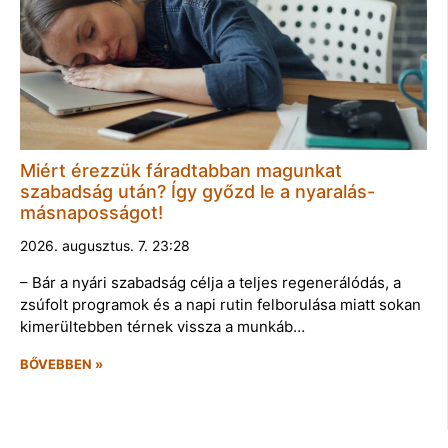
Miért érezzük fáradtabban magunkat
szabadság után? Így győzd le a nyaralás-
másnaposságot!
2026. augusztus. 7. 23:28
– Bár a nyári szabadság célja a teljes regenerálódás, a
zsúfolt programok és a napi rutin felborulása miatt sokan
kimerültebben térnek vissza a munkáb…
BŐVEBBEN »