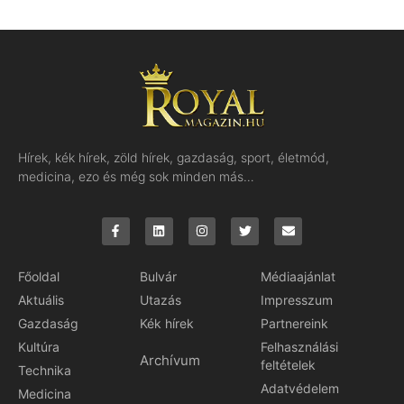
Hírek, kék hírek, zöld hírek, gazdaság, sport, életmód,
medicina, ezo és még sok minden más…
Főoldal
Bulvár
Médiaajánlat
Aktuális
Utazás
Impresszum
Gazdaság
Kék hírek
Partnereink
Kultúra
Felhasználási
Archívum
feltételek
Technika
Adatvédelem
Medicina