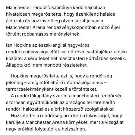
Manchester rendőrfőkapitánya kedd hajnalban
hivatalosan megerősítette, hogy tizenkilenc halálos
áldozata és hozzávetőleg ötven sérültje van a
Manchester Arena rendezvényközpontban előző éjjel
történt robbantásos merényletnek.
Ian Hopkins az észak-angliai nagyváros
rendőrkapitánysága előtt tartott rövid sajtótájékoztatóján
közölte: a sérülteket hat manchesteri kórházban kezelik.
Állapotukról nem mondott részleteket.
Hopkins megerősítette azt is, hogy a rendőrség
jelenleg – amíg ettől eltérő információja nincs –
terrorcselekményként kezeli a történteket.
A rendőrfőkapitány szerint a manchesteri rendőrség
szorosan együttműködik az országos terrorelhárító
rendőri hálózattal és a brit hírszerző szolgálatokkal.
Hozzátette: a rendőrség arra kéri a lakosságot, hogy
kerülje a Manchester Arena környékét, mert a vizsgálat
nagy erőkkel folytatódik a helyszínen.