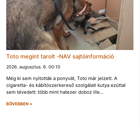
Toto megint tarolt -NAV sajtóinformáció
2026. augusztus. 6. 00:10
Még ki sem nyitották a ponyvát, Toto már jelzett. A
cigaretta- és kábítószerkereső szolgálati kutya ezúttal
sem tévedett: több mint hatezer doboz ille…
BŐVEBBEN »