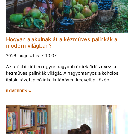
Hogyan alakulnak át a kézműves pálinkák a
modern világban?
2026. augusztus. 7. 10:07
Az utóbbi időben egyre nagyobb érdeklődés övezi a
kézműves pálinkák világát. A hagyományos alkoholos
italok között a pálinka különösen kedvelt a közép…
BŐVEBBEN »