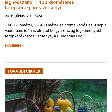
leghosszabb, 1 400 kilométeres
terepkerékpáros versenye
2026. június. 20. 15:24
1 400 kilométer, 23 400 méter szintemelkedés és 9 nap a
vadonban: idén is elrajtol Magyarország legkeményebb
terepkerékpáros versenye, a Hungarian Div…
BŐVEBBEN »
TOVÁBBI CIKKEK