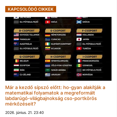
KAPCSOLÓDÓ CIKKEK
Már a kezdő sípszó előtt: ho-gyan alakítják a
matematikai folyamatok a megreformált
labdarúgó-világbajnokság cso-portkörös
mérkőzéseit?
2026. június. 21. 23:40