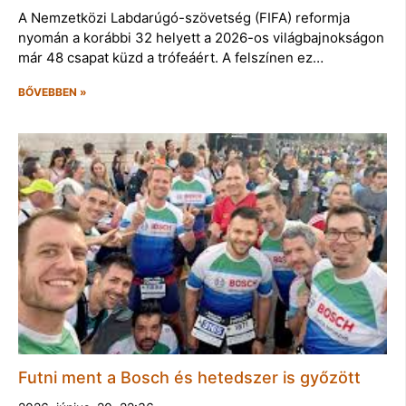
A Nemzetközi Labdarúgó-szövetség (FIFA) reformja
nyomán a korábbi 32 helyett a 2026-os világbajnokságon
már 48 csapat küzd a trófeáért. A felszínen ez…
BŐVEBBEN »
Futni ment a Bosch és hetedszer is győzött