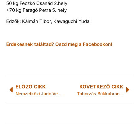
50 kg Feczkó Csanád 2.hely
+70 kg Faragó Petra 5. hely
Edzők: Kálmán Tibor, Kawaguchi Yudai
Érdekesnek találtad? Oszd meg a Facebookon!
ELŐZŐ CIKK
KÖVETKEZŐ CIKK
Nemzetközi Judo Verseny
Toborzás Bükkábrányban és Lillafüreden