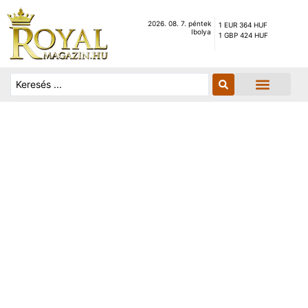
2026. 08. 7. péntek
1 EUR 364 HUF
Ibolya
1 GBP 424 HUF