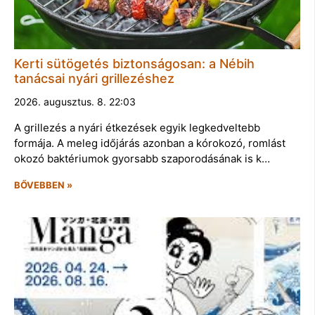
Kerti sütögetés biztonságosan: a Nébih
tanácsai nyári grillezéshez
2026. augusztus. 8. 22:03
A grillezés a nyári étkezések egyik legkedveltebb
formája. A meleg időjárás azonban a kórokozó, romlást
okozó baktériumok gyorsabb szaporodásának is k…
BŐVEBBEN »