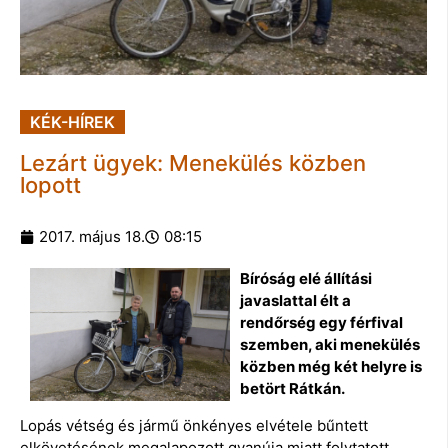
KÉK-HÍREK
Lezárt ügyek: Menekülés közben
lopott
2017. május 18.
08:15
Bíróság elé állítási
javaslattal élt a
rendőrség egy férfival
szemben, aki menekülés
közben még két helyre is
betört Rátkán.
Lopás vétség és jármű önkényes elvétele bűntett
elkövetésének megalapozott gyanúja miatt folytatott