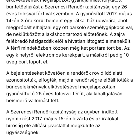
büntetőeljárást a Szerencsi Rendőrkapitányság egy 26
éves tolcsvai férfival szemben. A gyanúsított 2017. május
14-én 3 óra körül bement egy rátkai ház udvarára, ahol
megpróbált elhajtani egy ott parkoló személygépkocsival,
de nekiütközött a lakáshoz tartozó előtetőnek. A zajra
felébredő házigazdák elől a hívatlan látogató elmenekült.
A férfi mindeközben közben még két portára tört be. Az
egyik helyről elektromos kerékpárt, a másikról pedig 10
üveg bort lopott el.
A bejelentéseket követően a rendőrök rövid idő alatt
azonosították, elfogták, majd a rendőrségre előállították a
bűncselekmények elkövetésével megalapozottan
gyanúsítható 26 éves tolcsvai férfit, aki kihallgatásán
beismerő vallomást tett.
A Szerencsi Rendőrkapitányság az ügyben indított
nyomozást 2017. május 15-én lezárta és az iratokat
bíróság elé állítási javaslattal megküldte az
ügyészségnek.