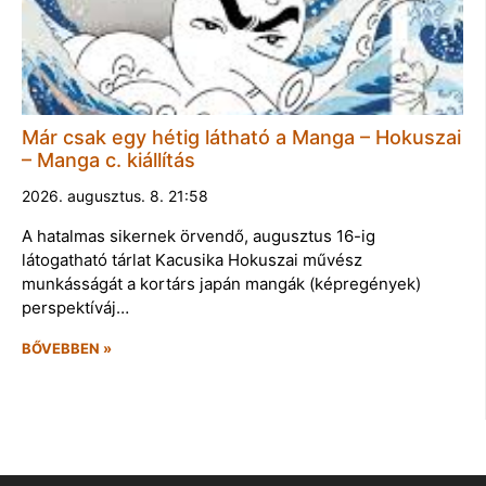
Már csak egy hétig látható a Manga – Hokuszai
– Manga c. kiállítás
2026. augusztus. 8. 21:58
A hatalmas sikernek örvendő, augusztus 16-ig
látogatható tárlat Kacusika Hokuszai művész
munkásságát a kortárs japán mangák (képregények)
perspektíváj…
BŐVEBBEN »