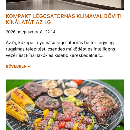
KOMPAKT LÉGCSATORNÁS KLÍMÁVAL BŐVÍTI
KÍNÁLATÁT AZ LG
2026. augusztus. 8. 22:14
Az új, közepes nyomású légcsatornás beltéri egység
rugalmas telepítést, csendes működést és intelligens
vezérlést kínál lakó- és kisebb kereskedelmi t…
BŐVEBBEN »