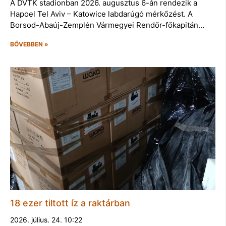
A DVTK stadionban 2026. augusztus 6-án rendezik a
Hapoel Tel Aviv – Katowice labdarúgó mérkőzést. A
Borsod-Abaúj-Zemplén Vármegyei Rendőr-főkapitán…
BŐVEBBEN »
18 ezer tiltott íz a raktárban
2026. július. 24. 10:22