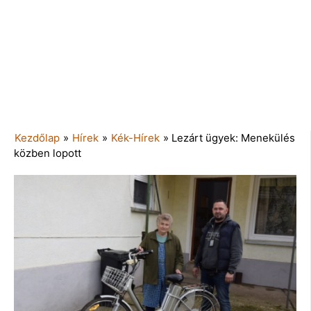
Kezdőlap
»
Hírek
»
Kék-Hírek
»
Lezárt ügyek: Menekülés
közben lopott