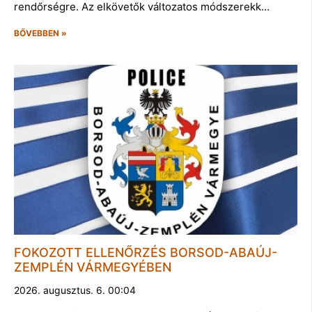
rendőrségre. Az elkövetők változatos módszerekk…
BŐVEBBEN »
FOKOZOTT ELLENŐRZÉS BORSOD-ABAÚJ-
ZEMPLÉN VÁRMEGYÉBEN
2026. augusztus. 6. 00:04