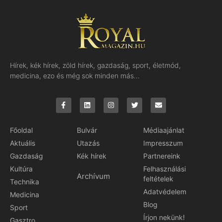
Hírek, kék hírek, zöld hírek, gazdaság, sport, életmód,
medicina, ezo és még sok minden más…
Főoldal
Bulvár
Médiaajánlat
Aktuális
Utazás
Impresszum
Gazdaság
Kék hírek
Partnereink
Kultúra
Felhasználási
Archívum
feltételek
Technika
Adatvédelem
Medicina
Blog
Sport
Írjon nekünk!
Gasztro