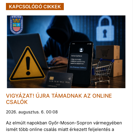
KAPCSOLÓDÓ CIKKEK
VIGYÁZAT! ÚJRA TÁMADNAK AZ ONLINE
CSALÓK
2026. augusztus. 6. 00:08
Az elmúlt napokban Győr-Moson-Sopron vármegyében
ismét több online csalás miatt érkezett feljelentés a