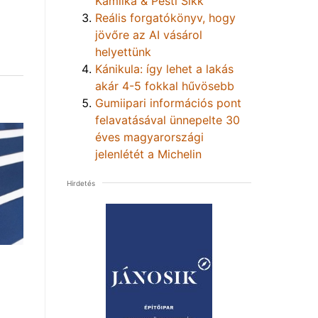
Kamilka & Pesti Sikk
Reális forgatókönyv, hogy
jövőre az AI vásárol
helyettünk
Kánikula: így lehet a lakás
akár 4-5 fokkal hűvösebb
Gumiipari információs pont
felavatásával ünnepelte 30
éves magyarországi
jelenlétét a Michelin
Hirdetés