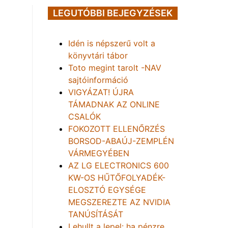
LEGUTÓBBI BEJEGYZÉSEK
Idén is népszerű volt a
könyvtári tábor
Toto megint tarolt -NAV
sajtóinformáció
VIGYÁZAT! ÚJRA
TÁMADNAK AZ ONLINE
CSALÓK
FOKOZOTT ELLENŐRZÉS
BORSOD-ABAÚJ-ZEMPLÉN
VÁRMEGYÉBEN
AZ LG ELECTRONICS 600
KW-OS HŰTŐFOLYADÉK-
ELOSZTÓ EGYSÉGE
MEGSZEREZTE AZ NVIDIA
TANÚSÍTÁSÁT
Lehullt a lepel: ha pénzre