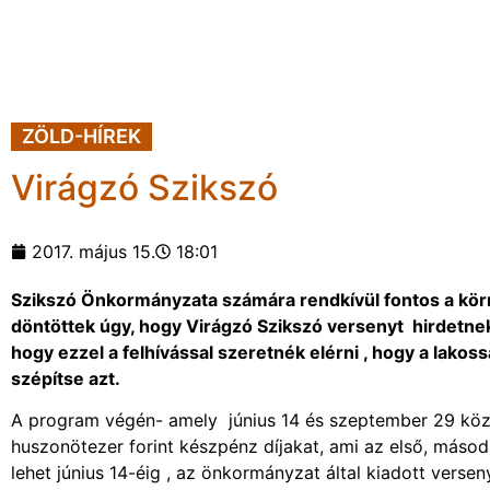
ZÖLD-HÍREK
Virágzó Szikszó
2017. május 15.
18:01
Szikszó Önkormányzata számára rendkívül fontos a körn
döntöttek úgy, hogy Virágzó Szikszó versenyt hirdetnek
hogy ezzel a felhívással szeretnék elérni , hogy a lakos
szépítse azt.
A program végén- amely június 14 és szeptember 29 között
huszonötezer forint készpénz díjakat, ami az első, másod
lehet június 14-éig , az önkormányzat által kiadott vers