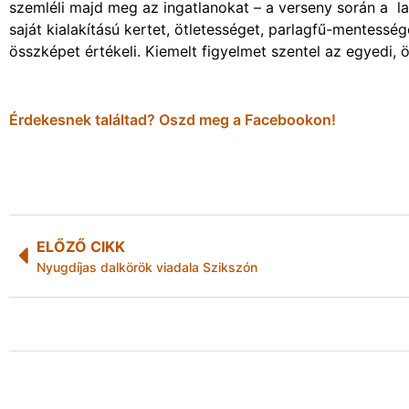
szemléli majd meg az ingatlanokat – a verseny során a lak
saját kialakítású kertet, ötletességet, parlagfű-mentessé
összképet értékeli. Kiemelt figyelmet szentel az egyedi,
Érdekesnek találtad? Oszd meg a Facebookon!
ELŐZŐ CIKK
Nyugdíjas dalkörök viadala Szikszón