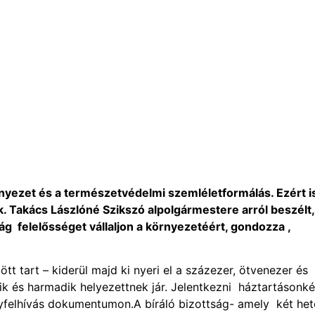
yezet és a természetvédelmi szemléletformálás. Ezért i
. Takács Lászlóné Szikszó alpolgármestere arról beszélt,
ság felelősséget vállaljon a környezetéért, gondozza ,
 tart – kiderül majd ki nyeri el a százezer, ötvenezer és
ik és harmadik helyezettnek jár. Jelentkezni háztartásonké
enyfelhívás dokumentumon.A bíráló bizottság- amely két het