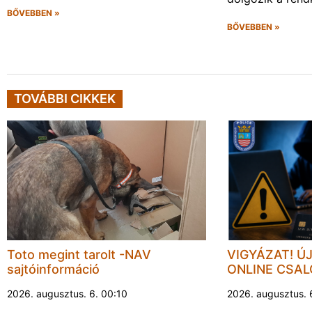
BŐVEBBEN »
BŐVEBBEN »
TOVÁBBI CIKKEK
Toto megint tarolt -NAV
VIGYÁZAT! Ú
sajtóinformáció
ONLINE CSA
2026. augusztus. 6. 00:10
2026. augusztus. 