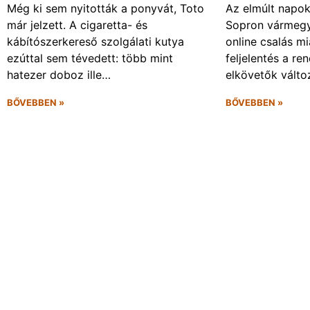
Még ki sem nyitották a ponyvát, Toto
Az elmúlt napo
már jelzett. A cigaretta- és
Sopron vármegy
kábítószerkereső szolgálati kutya
online csalás mi
ezúttal sem tévedett: több mint
feljelentés a re
hatezer doboz ille…
elkövetők vált
BŐVEBBEN »
BŐVEBBEN »