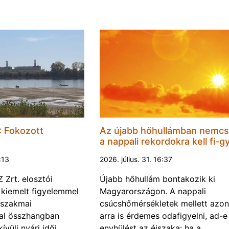
 Fokozott
Az újabb hőhullámban nemc
a nappali rekordokra kell fi-gy
1:13
2026. július. 31. 16:37
Zrt. elosztói
Újabb hőhullám bontakozik ki
 kiemelt figyelemmel
Magyarországon. A nappali
 szakmai
csúcshőmérsékletek mellett azo
val összhangban
arra is érdemes odafigyelni, ad-e
ívüli nyári időj…
enyhülést az éjszaka: ha a…