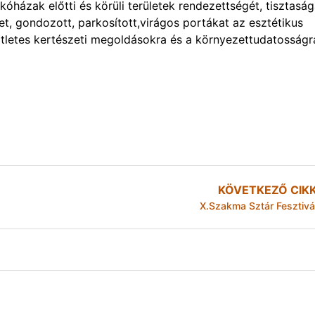
óházak előtti és körüli területek rendezettségét, tisztaság
get, gondozott, parkosított,virágos portákat az esztétikus
 ötletes kertészeti megoldásokra és a környezettudatosságr
KÖVETKEZŐ CIK
X.Szakma Sztár Fesztivá