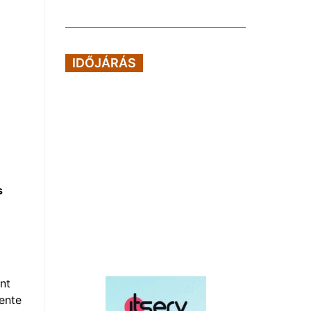
IDŐJÁRÁS
s
nt
ente