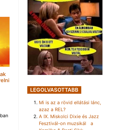
sak
elni
LEGOLVASOTTABB
Mi is az a rövid ellátási lánc,
azaz a REL?
nban
A IX. Miskolci Dixie és Jazz
Fesztivál-on muzsikál a