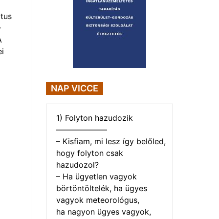
tus
–
A
i
NAP VICCE
1) Folyton hazudozik
——————–
– Kisfiam, mi lesz így belőled,
hogy folyton csak
hazudozol?
– Ha ügyetlen vagyok
börtöntöltelék, ha ügyes
vagyok meteorológus,
ha nagyon ügyes vagyok,