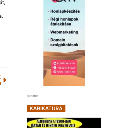
át,
a.
K
l
Hirdetés
KARIKATÚRA