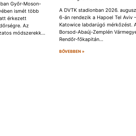
kban Győr-Moson-
A DVTK stadionban 2026. augusz
ében ismét több
6-án rendezik a Hapoel Tel Aviv 
att érkezett
Katowice labdarúgó mérkőzést. 
ndőrségre. Az
Borsod-Abaúj-Zemplén Vármegye
ozatos módszerekk…
Rendőr-főkapitán…
BŐVEBBEN »