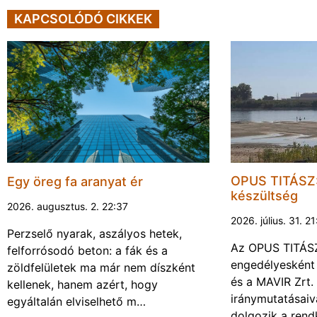
KAPCSOLÓDÓ CIKKEK
OPUS TITÁSZ:
Egy öreg fa aranyat ér
készültség
2026. augusztus. 2. 22:37
2026. július. 31. 2
Perzselő nyarak, aszályos hetek,
Az OPUS TITÁSZ 
felforrósodó beton: a fák és a
engedélyesként
zöldfelületek ma már nem díszként
és a MAVIR Zrt.
kellenek, hanem azért, hogy
iránymutatásai
egyáltalán elviselhető m…
dolgozik a rendk