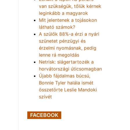
van szükségük, tőlük kérnek
leginkább a magyarok
Mit jelentenek a tojásokon
látható számok?
A szülők 88%-a érzi a nyári
szünetet pénzügyi és
érzelmi nyomásnak, pedig
lenne rá megoldás
Netrisk: slágertartozék a
horvátországi úticsomagban
Újabb fájdalmas búcsú,
Bonnie Tyler halála ismét
összetörte Leslie Mandoki
szívét
FACEBOOK