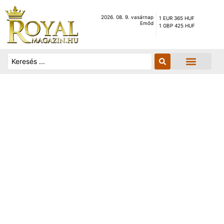
2026. 08. 9. vasárnap
1 EUR 365 HUF
Emőd
1 GBP 425 HUF