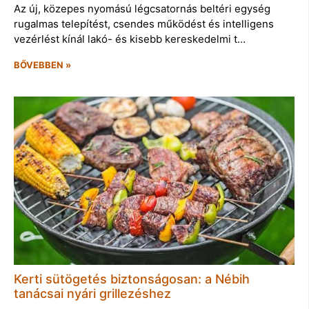
Az új, közepes nyomású légcsatornás beltéri egység
rugalmas telepítést, csendes működést és intelligens
vezérlést kínál lakó- és kisebb kereskedelmi t…
BŐVEBBEN »
Kerti sütögetés biztonságosan: a Nébih
tanácsai nyári grillezéshez