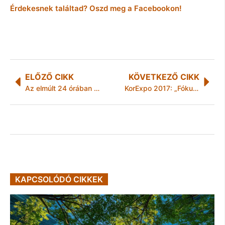
Érdekesnek találtad? Oszd meg a Facebookon!
ELŐZŐ CIKK
KÖVETKEZŐ CIKK
Az elmúlt 24 órában történt
KorExpo 2017: „Fókuszban a koracsaládok; a legfontosabb, hogy Ti túléljétek”
KAPCSOLÓDÓ CIKKEK