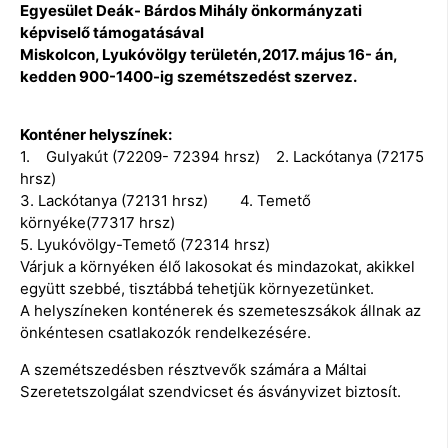
Egyesület Deák- Bárdos Mihály önkormányzati
képviselő támogatásával
Miskolcon, Lyukóvölgy területén,2017. május 16- án,
kedden 900-1400-ig szemétszedést szervez.
Konténer helyszínek:
1. Gulyakút (72209- 72394 hrsz) 2. Lackótanya (72175
hrsz)
3. Lackótanya (72131 hrsz) 4. Temető
környéke(77317 hrsz)
5. Lyukóvölgy-Temető (72314 hrsz)
Várjuk a környéken élő lakosokat és mindazokat, akikkel
együtt szebbé, tisztábbá tehetjük környezetünket.
A helyszíneken konténerek és szemeteszsákok állnak az
önkéntesen csatlakozók rendelkezésére.
A szemétszedésben résztvevők számára a Máltai
Szeretetszolgálat szendvicset és ásványvizet biztosít.