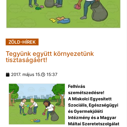
ZÖLD-HÍREK
Tegyünk együtt környezetünk
tisztaságáért!
2017. május 15.
15:37
Felhívás
szemétszedésre!
A Miskolci Egyesített
Szociális, Egészségügyi
és Gyermekjóléti
Intézmény és a Magyar
Máltai Szeretetszolgálat