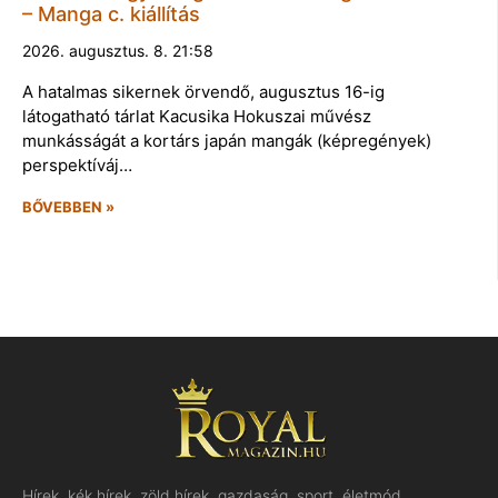
– Manga c. kiállítás
2026. augusztus. 8. 21:58
A hatalmas sikernek örvendő, augusztus 16-ig
látogatható tárlat Kacusika Hokuszai művész
munkásságát a kortárs japán mangák (képregények)
perspektíváj…
BŐVEBBEN »
Hírek, kék hírek, zöld hírek, gazdaság, sport, életmód,