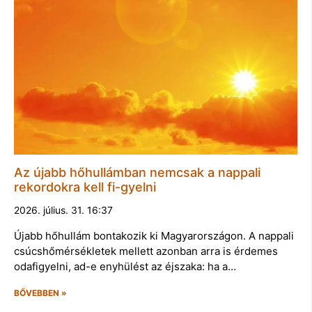
Az újabb hőhullámban nemcsak a nappali
rekordokra kell fi-gyelni
2026. július. 31. 16:37
Újabb hőhullám bontakozik ki Magyarországon. A nappali
csúcshőmérsékletek mellett azonban arra is érdemes
odafigyelni, ad-e enyhülést az éjszaka: ha a…
BŐVEBBEN »