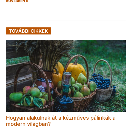
BŐVEBBEN »
TOVÁBBI CIKKEK
Hogyan alakulnak át a kézműves pálinkák a
modern világban?