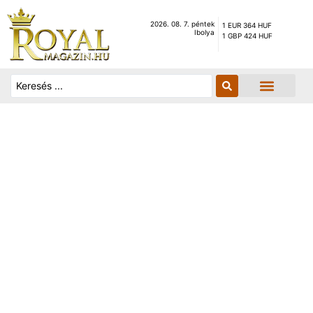
2026. 08. 7. péntek
1 EUR 364 HUF
Ibolya
1 GBP 424 HUF