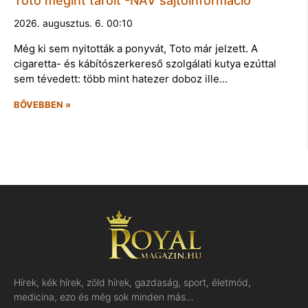
Toto megint tarolt -NAV sajtóinformáció
2026. augusztus. 6. 00:10
Még ki sem nyitották a ponyvát, Toto már jelzett. A
cigaretta- és kábítószerkereső szolgálati kutya ezúttal
sem tévedett: több mint hatezer doboz ille…
BŐVEBBEN »
Hírek, kék hírek, zöld hírek, gazdaság, sport, életmód,
medicina, ezo és még sok minden más…