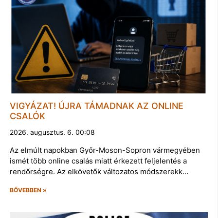
VIGYÁZAT! ÚJRA TÁMADNAK AZ ONLINE
CSALÓK
2026. augusztus. 6. 00:08
Az elmúlt napokban Győr-Moson-Sopron vármegyében
ismét több online csalás miatt érkezett feljelentés a
rendőrségre. Az elkövetők változatos módszerekk…
BŐVEBBEN »