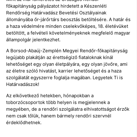
főkapitányság pályázatot hirdetett a Készenléti
Rendőrség Határvadász Bevetési Osztályainak
állományába őr-járőrtárs beosztás betöltésére. A határ és
a haza védelmére minden cselekvőképes, 18. életévüket
betöltött, a felvételi követelményeknek megfelelő magyar
állampolgár jelentkezhet.
A Borsod-Abaúj-Zemplén Megyei Rendőr-főkapitányság
legújabb plakátján az érettségiző fiataloknak kínál
lehetőséget egy olyan életpályára, egy olyan jövőre, ami
az életre szóló hivatást, karrier lehetőséget és a haza
szolgálatát egyszerre foglalja magában. Legyetek Ti is
Határvadászok!
Az elkövetkező hetekben, hónapokban a
toborzócsoportok több helyen is megjelennek a
megyében, de a rendőri szolgálatra elhivatottságot érzők
nem csak tőlük, hanem bármely rendőri szervnél
érdeklődhetnek.