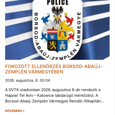
FOKOZOTT ELLENŐRZÉS BORSOD-ABAÚJ-
ZEMPLÉN VÁRMEGYÉBEN
2026. augusztus. 6. 00:04
A DVTK stadionban 2026. augusztus 6-án rendezik a
Hapoel Tel Aviv – Katowice labdarúgó mérkőzést. A
Borsod-Abaúj-Zemplén Vármegyei Rendőr-főkapitán…
BŐVEBBEN »