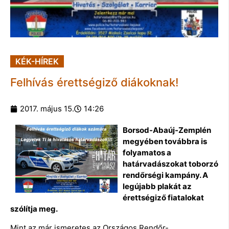
KÉK-HÍREK
Felhívás érettségiző diákoknak!
2017. május 15.
14:26
Borsod-Abaúj-Zemplén
megyében továbbra is
folyamatos a
határvadászokat toborzó
rendőrségi kampány. A
legújabb plakát az
érettségiző fiatalokat
szólítja meg.
Mint az már ismeretes az Országos Rendőr-