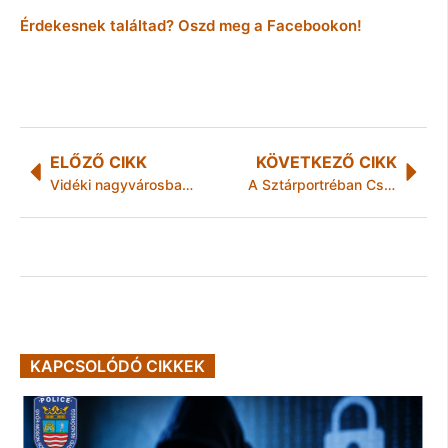
Érdekesnek találtad? Oszd meg a Facebookon!
ELŐZŐ CIKK
KÖVETKEZŐ CIKK
Vidéki nagyvárosban is segít a CEDEK – ételosztás Miskolcon
A Sztárportréban Csordás Tibor!
KAPCSOLÓDÓ CIKKEK