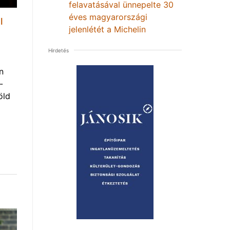
felavatásával ünnepelte 30
éves magyarországi
l
jelenlétét a Michelin
Hirdetés
n
-
öld