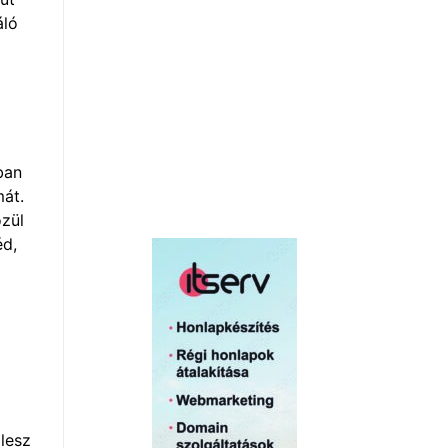
áló
ban
mát.
özül
éd,
lesz