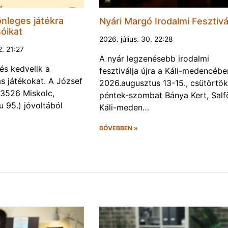
nleges játékra
Nyári Margó Irodalmi Fesztivá
sóikat
2026. július. 30. 22:28
2. 21:27
A nyár legzenésebb irodalmi
és kedvelik a
fesztiválja újra a Káli-medencébe
s játékokat. A József
2026.augusztus 13-15., csütörtök
 (3526 Miskolc,
péntek-szombat Bánya Kert, Salf
u 95.) jóvoltából
Káli-meden…
BŐVEBBEN »