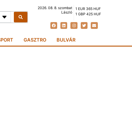
2026. 08. 8. szombat
1 EUR 365 HUF
László
1 GBP 425 HUF
SPORT
GASZTRO
BULVÁR