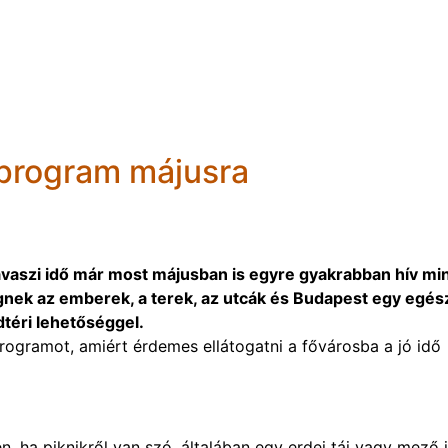
 program májusra
tavaszi idő már most májusban is egyre gyakrabban hív mi
ögnek az emberek, a terek, az utcák és Budapest egy egé
téri lehetőséggel.
rogramot, amiért érdemes ellátogatni a fővárosba a jó idő
n, ha piknikről van szó, általában egy erdei táj vagy mező j