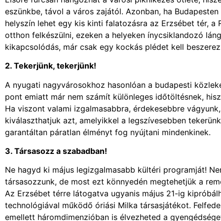
eszünkbe, távol a város zajától. Azonban, ha Budapesten 
helyszín lehet egy kis kinti falatozásra az Erzsébet tér, a
otthon felkészülni, ezeken a helyeken ínycsiklandozó láng
kikapcsolódás, már csak egy kockás plédet kell beszere
2. Tekerjünk, tekerjünk!
A nyugati nagyvárosokhoz hasonlóan a budapesti közleke
pont emiatt már nem számít különleges időtöltésnek, hisz
Ha viszont valami izgalmasabbra, érdekesebbre vágyunk, 
kiválaszthatjuk azt, amelyikkel a legszívesebben tekerün
garantáltan páratlan élményt fog nyújtani mindenkinek.
3. Társasozz a szabadban!
Ne hagyd ki május legizgalmasabb kültéri programját! N
társasozzunk, de most ezt könnyedén megtehetjük a rem
Az Erzsébet térre látogatva ugyanis május 21-ig kipróbálh
technológiával működő óriási Milka társasjátékot. Felfede
emellett háromdimenzióban is élvezheted a gyengédséget,