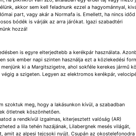
élünk, akkor sem kell feladnunk ezzel a hagyománnyal, kiv
 Római part, vagy akár a Normafa is. Emellett, ha nincs időd
osos bódék is várják az arra járókat. Igazi szabadtéri
znünk hozzá!
désben is egyre elterjedtebb a kerékpár használata. Azon
en sok ember napi szinten használja ezt a közlekedési for
menjünk ki a Margitszigetre, ahol sokféle kerekes jármű k
k végig a szigeten. Legyen az elektromos kerékpár, velocip
em szoktuk meg, hogy a lakásunkon kívül, a szabadban
ek ötletnek köszönhetően.
atod a rendkívül izgalmas, kiterjesztett valóság (AR)
zheted a lila tehén hazájának, Lilabergnek mesés világát,
 amit az alpesi tejcsoki nyújt. Csupán az okostelefonodra 