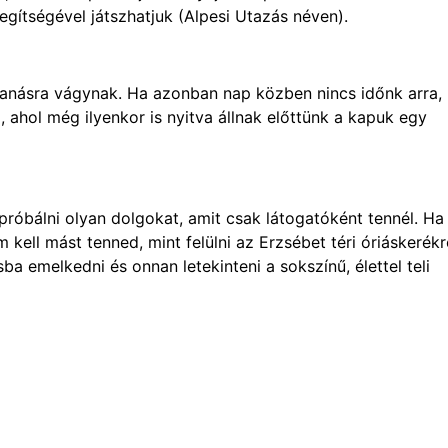
egítségével játszhatjuk (Alpesi Utazás néven).
anásra vágynak. Ha azonban nap közben nincs időnk arra,
 ahol még ilyenkor is nyitva állnak előttünk a kapuk egy
próbálni olyan dolgokat, amit csak látogatóként tennél. Ha
 kell mást tenned, mint felülni az Erzsébet téri óriáskerékr
emelkedni és onnan letekinteni a sokszínű, élettel teli