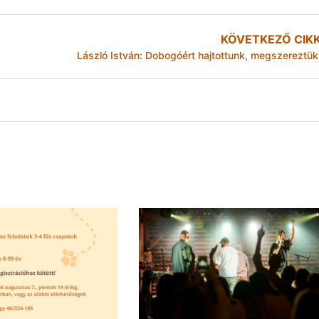
KÖVETKEZŐ CIK
László István: Dobogóért hajtottunk, megszereztük