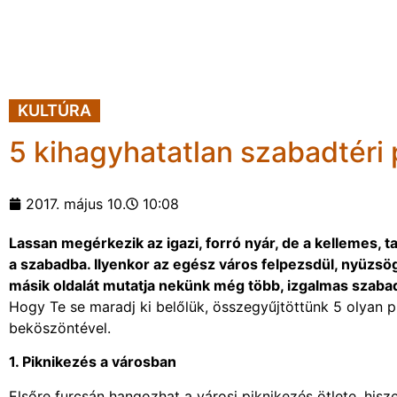
KULTÚRA
5 kihagyhatatlan szabadtéri
2017. május 10.
10:08
Lassan megérkezik az igazi, forró nyár, de a kellemes, 
a szabadba. Ilyenkor az egész város felpezsdül, nyüzs
másik oldalát mutatja nekünk még több, izgalmas szabad
Hogy Te se maradj ki belőlük, összegyűjtöttünk 5 olyan p
beköszöntével.
1. Piknikezés a városban
Elsőre furcsán hangozhat a városi piknikezés ötlete, hisze