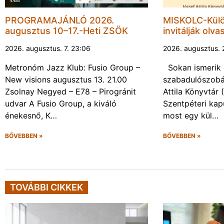
PROGRAMAJÁNLÓ 2026.
MISKOLC-Külö
augusztus 10–17.-Heti ZSÖK
invitálják olva
2026. augusztus. 7. 23:06
2026. augusztus. 
Metronóm Jazz Klub: Fusio Group –
Sokan ismerik 
New visions augusztus 13. 21.00
szabadulószobá
Zsolnay Negyed – E78 – Pirogránit
Attila Könyvtár
udvar A Fusio Group, a kiváló
Szentpéteri kap
énekesnő, K…
most egy kül…
BŐVEBBEN »
BŐVEBBEN »
TOVÁBBI CIKKEK