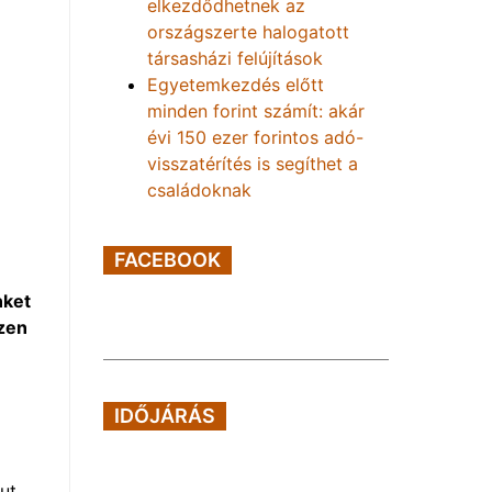
elkezdődhetnek az
országszerte halogatott
társasházi felújítások
Egyetemkezdés előtt
minden forint számít: akár
évi 150 ezer forintos adó-
visszatérítés is segíthet a
családoknak
FACEBOOK
nket
szen
IDŐJÁRÁS
ut