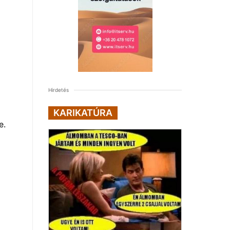
Hirdetés
KARIKATÚRA
e.