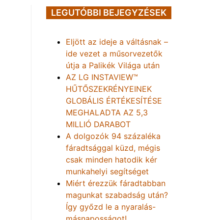
LEGUTÓBBI BEJEGYZÉSEK
Eljött az ideje a váltásnak –
ide vezet a műsorvezetők
útja a Palikék Világa után
AZ LG INSTAVIEW™
HŰTŐSZEKRÉNYEINEK
GLOBÁLIS ÉRTÉKESÍTÉSE
MEGHALADTA AZ 5,3
MILLIÓ DARABOT
A dolgozók 94 százaléka
fáradtsággal küzd, mégis
csak minden hatodik kér
munkahelyi segítséget
Miért érezzük fáradtabban
magunkat szabadság után?
Így győzd le a nyaralás-
másnaposságot!