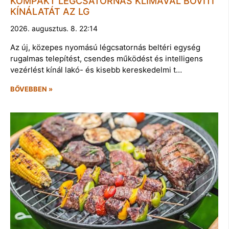
KOMPAKT LÉGCSATORNÁS KLÍMÁVAL BŐVÍTI
KÍNÁLATÁT AZ LG
2026. augusztus. 8. 22:14
Az új, közepes nyomású légcsatornás beltéri egység
rugalmas telepítést, csendes működést és intelligens
vezérlést kínál lakó- és kisebb kereskedelmi t…
BŐVEBBEN »