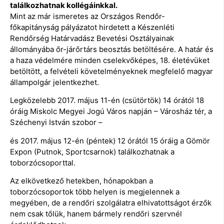
találkozhatnak kollégáinkkal.
Mint az már ismeretes az Országos Rendőr-
főkapitányság pályázatot hirdetett a Készenléti
Rendőrség Határvadász Bevetési Osztályainak
állományába őr-járőrtárs beosztás betöltésére. A határ és
a haza védelmére minden cselekvőképes, 18. életévüket
betöltött, a felvételi követelményeknek megfelelő magyar
állampolgár jelentkezhet.
Legközelebb 2017. május 11-én (csütörtök) 14 órától 18
óráig Miskolc Megyei Jogú Város napján – Városház tér, a
Széchenyi István szobor –
és 2017. május 12-én (péntek) 12 órától 15 óráig a Gömör
Expon (Putnok, Sportcsarnok) találkozhatnak a
toborzócsoporttal.
Az elkövetkező hetekben, hónapokban a
toborzócsoportok több helyen is megjelennek a
megyében, de a rendőri szolgálatra elhivatottságot érzők
nem csak tőlük, hanem bármely rendőri szervnél