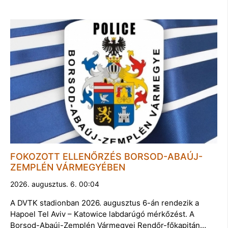
FOKOZOTT ELLENŐRZÉS BORSOD-ABAÚJ-
ZEMPLÉN VÁRMEGYÉBEN
2026. augusztus. 6. 00:04
A DVTK stadionban 2026. augusztus 6-án rendezik a
Hapoel Tel Aviv – Katowice labdarúgó mérkőzést. A
Borsod-Abaúj-Zemplén Vármegyei Rendőr-főkapitán…