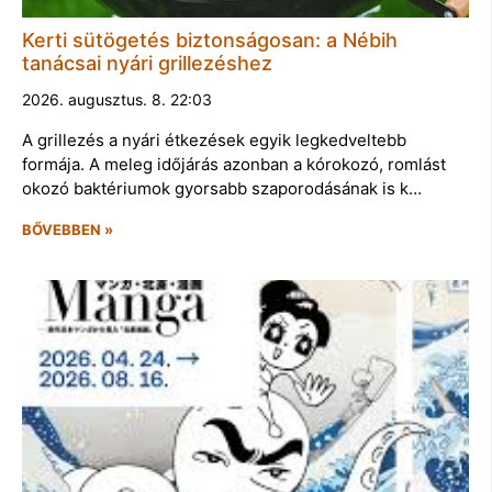
Kerti sütögetés biztonságosan: a Nébih
tanácsai nyári grillezéshez
2026. augusztus. 8. 22:03
A grillezés a nyári étkezések egyik legkedveltebb
formája. A meleg időjárás azonban a kórokozó, romlást
okozó baktériumok gyorsabb szaporodásának is k…
BŐVEBBEN »