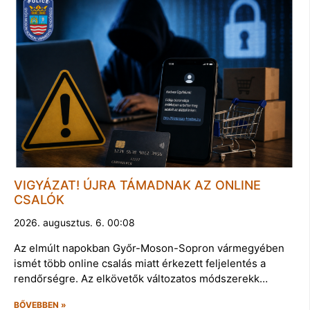
VIGYÁZAT! ÚJRA TÁMADNAK AZ ONLINE
CSALÓK
2026. augusztus. 6. 00:08
Az elmúlt napokban Győr-Moson-Sopron vármegyében
ismét több online csalás miatt érkezett feljelentés a
rendőrségre. Az elkövetők változatos módszerekk…
BŐVEBBEN »