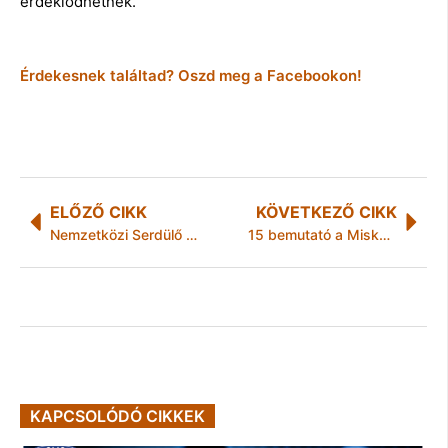
érdeklődhetnek.
Érdekesnek találtad? Oszd meg a Facebookon!
ELŐZŐ CIKK
KÖVETKEZŐ CIKK
Nemzetközi Serdülő Judo Verseny- Erfurt Ifjusági Európa Kupa-Polisti
15 bemutató a Miskolci Nemzeti Színház új évadában!
KAPCSOLÓDÓ CIKKEK