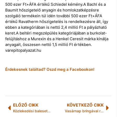
500 ezer Ft+ÁFA értékű Schiedel kémény.A Bachl és a
Baumit hőszigetelő anyagin és homlokzatképzésre
szolgáló termékein túl idén további 500 ezer Ft+ÁFA
értékű Ravatherm hőszigetelés is rendelkezésre áll, így
ebben a kategóriában is nettó 2,4 millió Ft a pályázható
keret.A beltéri megszépülés kategóriájában a burkolat-
felújításhoz a Murexin és a Henkel Ceresit márka kínálja
anyagait, összesen nettó 1,5 millió Ft értékben.
varepitopalyazat.hu
Érdekesnek találtad? Oszd meg a Facebookon!
ELŐZŐ CIKK
KÖVETKEZŐ CIKK
Közlekedési balesetek Borsod-Abaúj-Zemplén megyében
Vasárnap bringával rajtol a JABIL 3Próba