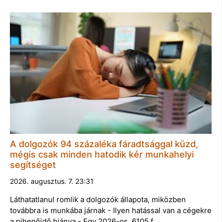
A dolgozók 94 százaléka fáradtsággal küzd,
mégis csak minden hatodik kér munkahelyi
segítséget
2026. augusztus. 7. 23:31
Láthatatlanul romlik a dolgozók állapota, miközben
továbbra is munkába járnak - Ilyen hatással van a cégekre
a pihenőidő hiánya - Egy 2026-os, 6105 f…