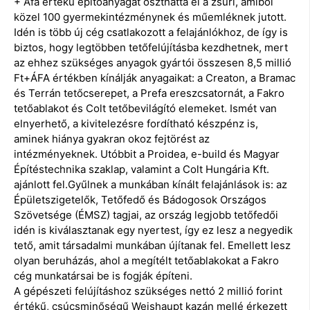
+ Áfa értékű építőanyagát oszthatta el a zsűri, amiből
közel 100 gyermekintézménynek és műemléknek jutott.
Idén is több új cég csatlakozott a felajánlókhoz, de így is
biztos, hogy legtöbben tetőfelújításba kezdhetnek, mert
az ehhez szükséges anyagok gyártói összesen 8,5 millió
Ft+ÁFA értékben kínálják anyagaikat: a Creaton, a Bramac
és Terrán tetőcserepet, a Prefa ereszcsatornát, a Fakro
tetőablakot és Colt tetőbevilágító elemeket. Ismét van
elnyerhető, a kivitelezésre fordítható készpénz is,
aminek hiánya gyakran okoz fejtörést az
intézményeknek. Utóbbit a Proidea, e-build és Magyar
Építéstechnika szaklap, valamint a Colt Hungária Kft.
ajánlott fel.Gyűlnek a munkában kínált felajánlások is: az
Épületszigetelők, Tetőfedő és Bádogosok Országos
Szövetsége (ÉMSZ) tagjai, az ország legjobb tetőfedői
idén is kiválasztanak egy nyertest, így ez lesz a negyedik
tető, amit társadalmi munkában újítanak fel. Emellett lesz
olyan beruházás, ahol a megítélt tetőablakokat a Fakro
cég munkatársai be is fogják építeni.
A gépészeti felújításhoz szükséges nettó 2 millió forint
értékű, csúcsminőségű Weishaupt kazán mellé érkezett