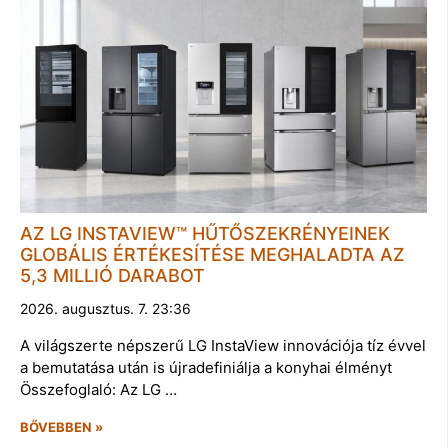
AZ LG INSTAVIEW™ HŰTŐSZEKRÉNYEINEK
GLOBÁLIS ÉRTÉKESÍTÉSE MEGHALADTA AZ
5,3 MILLIÓ DARABOT
2026. augusztus. 7. 23:36
A világszerte népszerű LG InstaView innovációja tíz évvel
a bemutatása után is újradefiniálja a konyhai élményt
Összefoglaló: Az LG …
BŐVEBBEN »