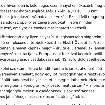
oz híven idén is különleges eseménnyel emlékezünk meg 
ozásának évfordulójáról. Május 7-én a „13 év – 13 km”
bezer jelentkezőt várnak a szervezők. Ezen kívül rengeteg
saládokat, sport- és zenerajongókat, illetve minden
e lesz, amelyre az énekes már izgatottan készül.
kötetlenebb egy ilyen helyszín. A legismertebb slágereim
 téren felcsendül többek között az Elzárt Övezet és A zeni
emen is helyet kapnak majd” – árulta el Caramel, aki anna
nyezésnek tartja az Európa-napi fesztivál keretein belül
arország uniós csatlakozásának 13. évfordulóját jelképez
lni szoktam, illetve konditerembe is járok, ahol erőnléti
versenyen amellett, hogy egy jót mozoghatnak a résztvevő
lépült budapesti helyszíneket is megtekinthetnek. Nekem 
emrégiben a Fonogram-díjkiosztó miatt jártam” – mondta 
enerajongók mellett a családoknak is sok szórakozási
s játszóház, mesesarok és óriás társasjáték is.