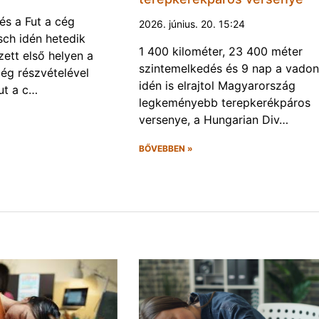
és a Fut a cég
2026. június. 20. 15:24
ch idén hetedik
1 400 kilométer, 23 400 méter
ett első helyen a
szintemelkedés és 9 nap a vadon
ég részvételével
idén is elrajtol Magyarország
ut a c…
legkeményebb terepkerékpáros
versenye, a Hungarian Div…
BŐVEBBEN »