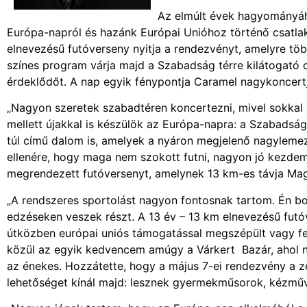
Az elmúlt évek hagyományáh
Európa-napról és hazánk Európai Unióhoz történő csatlak
elnevezésű futóverseny nyitja a rendezvényt, amelyre töb
színes program várja majd a Szabadság térre kilátogató c
érdeklődőt. A nap egyik fénypontja Caramel nagykoncertj
„Nagyon szeretek szabadtéren koncertezni, mivel sokkal 
mellett újakkal is készülök az Európa-napra: a Szabadság
túl című dalom is, amelyek a nyáron megjelenő nagylemez
ellenére, hogy maga nem szokott futni, nagyon jó kezdemé
megrendezett futóversenyt, amelynek 13 km-es távja Magy
„A rendszeres sportolást nagyon fontosnak tartom. Én boxo
edzéseken veszek részt. A 13 év – 13 km elnevezésű futó
útközben európai uniós támogatással megszépült vagy fe
közül az egyik kedvencem amúgy a Várkert Bazár, ahol n
az énekes. Hozzátette, hogy a május 7-ei rendezvény a z
lehetőséget kínál majd: lesznek gyermekműsorok, kézműve