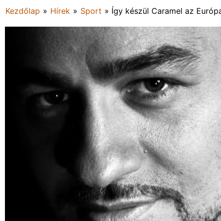
Kezdőlap
»
Hírek
»
Sport
»
Így készül Caramel az Európ