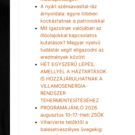
A nyári szénsavasital-láz
árnyoldala: egyre többen
kockáztatnak a patronokkal
Mit igazolnak valójában az
illóolajokkal kapcsolatos
kutatások? Magyar nyelvű
tudástár segít eligazodni az
eredmények között
HÉT EGYSZERŰ LÉPÉS,
AMELLYEL A HÁZTARTÁSOK
IS HOZZÁJÁRULHATNAK A
VILLAMOSENERGIA-
RENDSZER
TEHERMENTESÍTÉSÉHEZ
PROGRAMAJÁNLÓ 2026.
augusztus 10–17.-Heti ZSÖK
Viharverte tetőktől a
balesetveszélyes üvegekig: