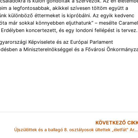
családokra is külön gondoltak a szervezők. Az én életemb
im a legfontosabbak, akikkel szívesen töltöm együtt a
tünk különböző éttermeket is kipróbálni. Az egyik kedvenc
óta már sokkal könnyebben eljuthatunk” – mesélte Caramel,
Erdélyben koncertezett, és egy londoni fellépést is tervez.
yarországi Képviselete és az Európai Parlament
ödésben a Miniszterelnökséggel és a Fővárosi Önkormányza
KÖVETKEZŐ CIK
Újszülöttek és a ballagó 8. osztályosok ültettek „életfát” Arnóton