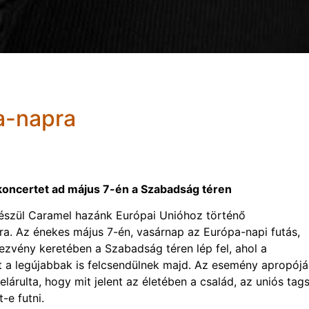
a-napra
koncertet ad május 7-én a Szabadság téren
készül Caramel hazánk Európai Unióhoz történő
ra. Az énekes május 7-én, vasárnap az Európa-napi futás,
dezvény keretében a Szabadság téren lép fel, ahol a
tt a legújabbak is felcsendülnek majd. Az esemény apropójá
elárulta, hogy mit jelent az életében a család, az uniós tag
-e futni.