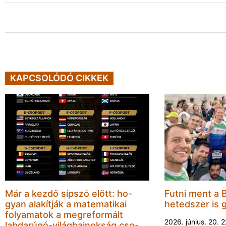
KAPCSOLÓDÓ CIKKEK
Már a kezdő sípszó előtt: ho-
Futni ment a 
gyan alakítják a matematikai
hetedszer is 
folyamatok a megreformált
2026. június. 20. 
labdarúgó-világbajnokság cso-