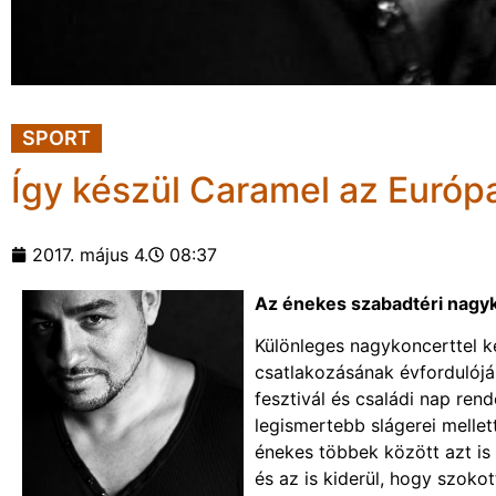
SPORT
Így készül Caramel az Európ
2017. május 4.
08:37
Az énekes szabadtéri nagy
Különleges nagykoncerttel 
csatlakozásának évfordulójá
fesztivál és családi nap ren
legismertebb slágerei melle
énekes többek között azt is 
és az is kiderül, hogy szokott