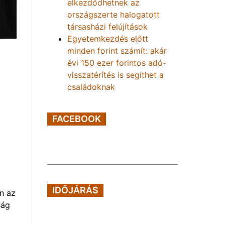
elkezdődhetnek az
országszerte halogatott
társasházi felújítások
Egyetemkezdés előtt
minden forint számít: akár
évi 150 ezer forintos adó-
visszatérítés is segíthet a
családoknak
FACEBOOK
IDŐJÁRÁS
n az
ság