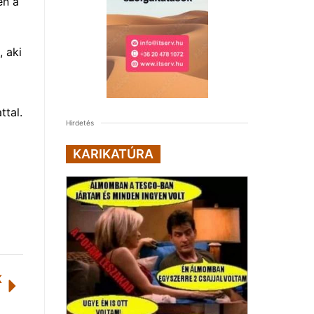
en a
 aki
ttal.
Hirdetés
KARIKATÚRA
K