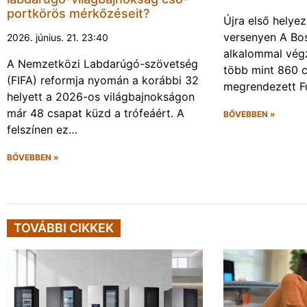
portkörös mérkőzéseit?
Újra első helyez
versenyen A Bos
2026. június. 21. 23:40
alkalommal végz
A Nemzetközi Labdarúgó-szövetség
több mint 860 c
(FIFA) reformja nyomán a korábbi 32
megrendezett F
helyett a 2026-os világbajnokságon
már 48 csapat küzd a trófeáért. A
BŐVEBBEN »
felszínen ez…
BŐVEBBEN »
TOVÁBBI CIKKEK