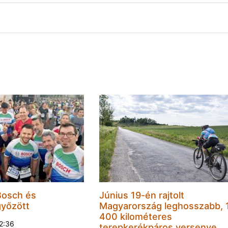
Bosch és
Június 19-én rajtolt
győzött
Magyarország leghosszabb, 
400 kilométeres
22:36
terepkerékpáros versenye