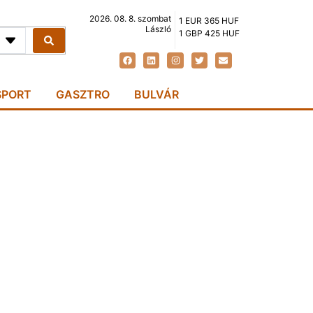
2026. 08. 8. szombat
1 EUR 365 HUF
László
1 GBP 425 HUF
SPORT
GASZTRO
BULVÁR