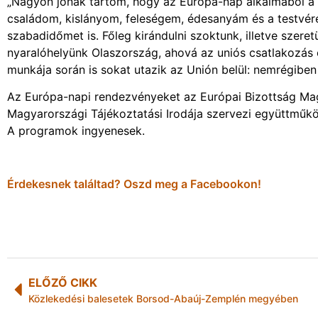
„Nagyon jónak tartom, hogy az Európa-nap alkalmából a 
családom, kislányom, feleségem, édesanyám és a testvére
szabadidőmet is. Főleg kirándulni szoktunk, illetve szere
nyaralóhelyünk Olaszország, ahová az uniós csatlakozás 
munkája során is sokat utazik az Unión belül: nemrégiben 
Az Európa-napi rendezvényeket az Európai Bizottság Mag
Magyarországi Tájékoztatási Irodája szervezi együttműk
A programok ingyenesek.
Érdekesnek találtad? Oszd meg a Facebookon!
ELŐZŐ CIKK
Közlekedési balesetek Borsod-Abaúj-Zemplén megyében