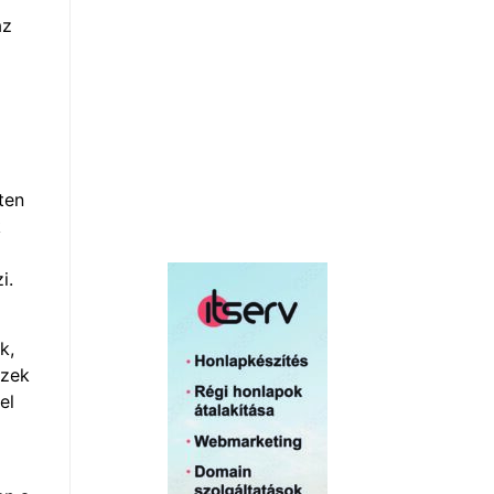
az
ten
k
i.
k,
ezek
el