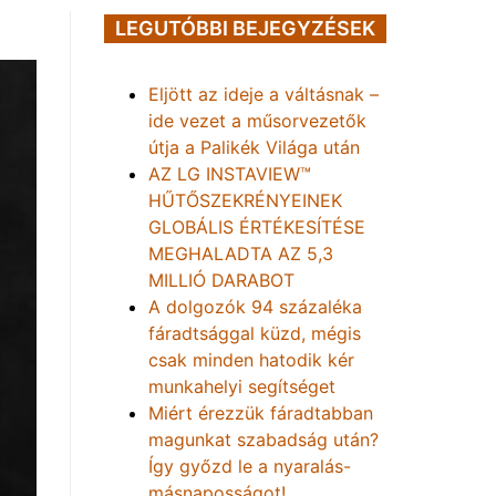
LEGUTÓBBI BEJEGYZÉSEK
Eljött az ideje a váltásnak –
ide vezet a műsorvezetők
útja a Palikék Világa után
AZ LG INSTAVIEW™
HŰTŐSZEKRÉNYEINEK
GLOBÁLIS ÉRTÉKESÍTÉSE
MEGHALADTA AZ 5,3
MILLIÓ DARABOT
A dolgozók 94 százaléka
fáradtsággal küzd, mégis
csak minden hatodik kér
munkahelyi segítséget
Miért érezzük fáradtabban
magunkat szabadság után?
Így győzd le a nyaralás-
másnaposságot!