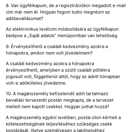
8. Van ügyfélkapum, de a regisztrációkor megadott e-mail
cím már nem él. Hogyan fogom tudni megnézni az
adóbevallásomat?
Az elektronikus levélcím módosítására az ügyfélkapun
belépve a „Saját adatok” menüpontban van lehetőség.
9. Érvényesíthető a családi kedvezmény azokra a
hónapokra, amikor nem volt jövedelmem?
A családi kedvezmény azokra a hónapokra
érvényesíthető, amelyben a szülő családi pótlékra
jogosult volt, függetlenül attól, hogy az adott hónapban
volt-e adóköteles jövedelme.
10. A magánszemély befizetendő adót tartalmazó
bevallási tervezetét postán megkapta, de a tervezet
mellett nem kapott csekket. Hogyan juthat hozzá?
A magánszemély egyéni levélben, postai úton kérheti a
kötelezettségének teljesítéséhez szükséges csekk
postázását, illetve személyesen a lakóhelyéhez