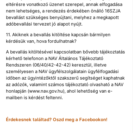
eltérésre vonatkozó üzenet szerepel, annak elfogadása
nem lehetséges, a rendezés érdekében önálló 16SZJA
bevallást szükséges benyújtani, melyhez a megkapott
adóbevallási tervezet jó alapot nyújt.
11. Akiknek a bevallás kitöltése kapcsán bármilyen
kérdésük van, hova fordulhatnak?
A bevallás kitöltésével kapcsolatban bővebb tájékoztatás
kérhető telefonon a NAV Általános Tájékoztató
Rendszeren (06/40/42-42-42) keresztül, illetve
személyesen a NAV ügyfélszolgálatain ügyfélfogadási
időben az ügyintézőktől szakszerű segítséget kaphatnak
az adózók, valamint számos tájékoztató olvasható a NAV
honlapján (www.nav.gov.hu), ahol lehetőség van e-
mailben is kérdést feltenni.
Érdekesnek találtad? Oszd meg a Facebookon!