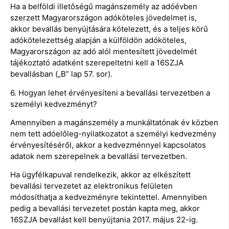
Ha a belföldi illetőségű magánszemély az adóévben
szerzett Magyarországon adóköteles jövedelmet is,
akkor bevallás benyújtására kötelezett, és a teljes körű
adókötelezettség alapján a külföldön adóköteles,
Magyarországon az adó alól mentesített jövedelmét
tájékoztató adatként szerepeltetni kell a 16SZJA
bevallásban („B” lap 57. sor).
6. Hogyan lehet érvényesíteni a bevallási tervezetben a
személyi kedvezményt?
Amennyiben a magánszemély a munkáltatónak év közben
nem tett adóelőleg-nyilatkozatot a személyi kedvezmény
érvényesítéséről, akkor a kedvezménnyel kapcsolatos
adatok nem szerepelnek a bevallási tervezetben.
Ha ügyfélkapuval rendelkezik, akkor az elkészített
bevallási tervezetet az elektronikus felületen
módosíthatja a kedvezményre tekintettel. Amennyiben
pedig a bevallási tervezetet postán kapta meg, akkor
16SZJA bevallást kell benyújtania 2017. május 22-ig.