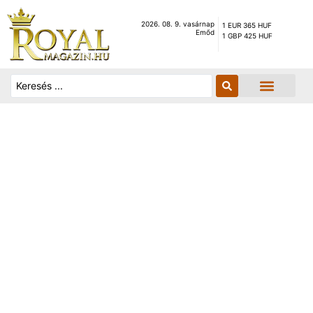
2026. 08. 9. vasárnap
1 EUR 365 HUF
Emőd
1 GBP 425 HUF