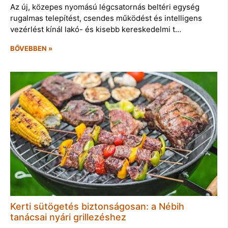
Az új, közepes nyomású légcsatornás beltéri egység
rugalmas telepítést, csendes működést és intelligens
vezérlést kínál lakó- és kisebb kereskedelmi t…
BŐVEBBEN »
Kerti sütögetés biztonságosan: a Nébih
tanácsai nyári grillezéshez