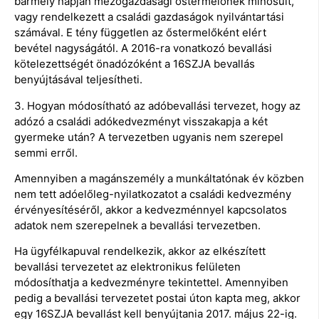
bármely napján mezőgazdasági őstermelőnek minősült,
vagy rendelkezett a családi gazdaságok nyilvántartási
számával. E tény független az őstermelőként elért
bevétel nagyságától. A 2016-ra vonatkozó bevallási
kötelezettségét önadózóként a 16SZJA bevallás
benyújtásával teljesítheti.
3. Hogyan módosítható az adóbevallási tervezet, hogy az
adózó a családi adókedvezményt visszakapja a két
gyermeke után? A tervezetben ugyanis nem szerepel
semmi erről.
Amennyiben a magánszemély a munkáltatónak év közben
nem tett adóelőleg-nyilatkozatot a családi kedvezmény
érvényesítéséről, akkor a kedvezménnyel kapcsolatos
adatok nem szerepelnek a bevallási tervezetben.
Ha ügyfélkapuval rendelkezik, akkor az elkészített
bevallási tervezetet az elektronikus felületen
módosíthatja a kedvezményre tekintettel. Amennyiben
pedig a bevallási tervezetet postai úton kapta meg, akkor
egy 16SZJA bevallást kell benyújtania 2017. május 22-ig.