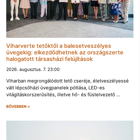
Viharverte tetőktől a balesetveszélyes
üvegekig: elkezdődhetnek az országszerte
halogatott társasházi felújítások
2026. augusztus. 7. 23:00
Viharban megrongálódott tető cseréje, életveszélyessé
vált lépcsőházi üvegpanelek pótlása, LED-es
világításkorszerűsítés, illetve hő- és füstelvezető …
BŐVEBBEN »