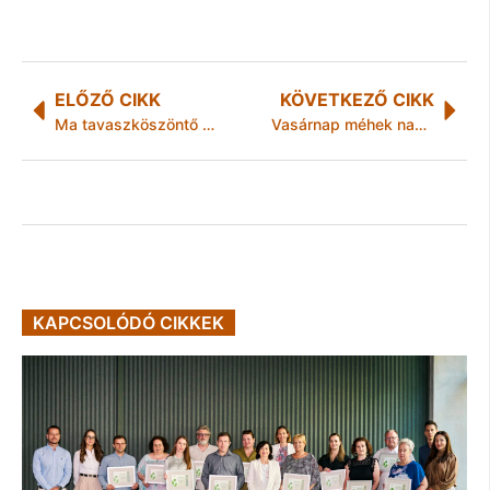
ELŐZŐ CIKK
KÖVETKEZŐ CIKK
Ma tavaszköszöntő bál Miskolcon
Vasárnap méhek napja, hétfőn Állatkerti Majális
KAPCSOLÓDÓ CIKKEK