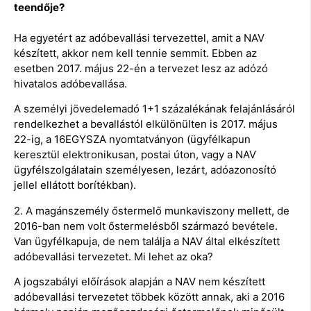
teendője?
Ha egyetért az adóbevallási tervezettel, amit a NAV
készített, akkor nem kell tennie semmit. Ebben az
esetben 2017. május 22-én a tervezet lesz az adózó
hivatalos adóbevallása.
A személyi jövedelemadó 1+1 százalékának felajánlásáról
rendelkezhet a bevallástól elkülönülten is 2017. május
22-ig, a 16EGYSZA nyomtatványon (ügyfélkapun
keresztül elektronikusan, postai úton, vagy a NAV
ügyfélszolgálatain személyesen, lezárt, adóazonosító
jellel ellátott borítékban).
2. A magánszemély őstermelő munkaviszony mellett, de
2016-ban nem volt őstermelésből származó bevétele.
Van ügyfélkapuja, de nem találja a NAV által elkészített
adóbevallási tervezetet. Mi lehet az oka?
A jogszabályi előírások alapján a NAV nem készített
adóbevallási tervezetet többek között annak, aki a 2016