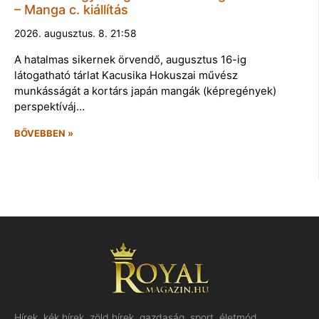
– Manga c. kiállítás
2026. augusztus. 8. 21:58
A hatalmas sikernek örvendő, augusztus 16-ig
látogatható tárlat Kacusika Hokuszai művész
munkásságát a kortárs japán mangák (képregények)
perspektíváj…
BŐVEBBEN »
Hírek, kék hírek, zöld hírek, gazdaság, sport, életmód,