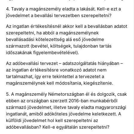
4. Tavaly a magánszemély eladta a lakását. Kell-e ezt a
jövedelmet a bevallási tervezetben szerepeltetni?
Az ingatlan értékesítésnél akkor kell a bevallásban adatot
szerepeltetni, ha abból a magánszemélynek
bevallásadási kötelezettség alá eső jövedelme
származott (bevétel, költségek, tulajdonban tartás
időszakának figyelembevételével).
Az adóbevallási tervezet – adatszolgáltatás hiányában –
az ingatlan értékesítésre vonatkozó adatot nem
tartalmazhat, így erre tekintettel a tervezetet a
magánszemélynek kell módosítania, kiegészítenie.
5. A magánszemély Németországban él és dolgozik, csak
ebben az országban szerzett 2016-ban munkabérből
származó jövedelmet, illetve tavaly eladta magyarországi
ingatlanát, amiből adóköteles jövedelme keletkezett. A
külföldi jövedelmet hol kell szerepeltetni az
adóbevallásban? Kell-e egyáltalán szerepeltetni?