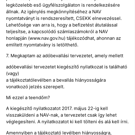
legközelebb eső ügyfélszolgálaton is rendelkezésére
állnak. Az igénylés megkönnyítéséhez a NAV
nyomtatványt is rendszeresített, CSEKK elnevezéssel.
Lehetősége van arra is, hogy a befizetést átutalással
teljesítse, a kapcsolódó számlaszámokról a NAV
honlapján (www.nav.gov.hu) tájékozódhat, ahonnan az
említett nyomtatvány is letölthető.
7. Megkaptam az adóbevallási tervezetet, amely mellett
adóbevallási tervezetet kiegészítő nyilatkozat is található
(vagy)
a tájékoztatólevélben a bevallás hiányosságára
vonatkozó jelzés szerepelt.
Mi ezzel a teendőm?
A kiegészítő nyilatkozatot 2017. május 22-ig kell
visszaküldeni a NAV-nak, a tervezetet csak így lehet
véglegesíteni. A nyilatkozatot ki kell tölteni és alá kell írni.
Amennyiben a tájékoztató levélben hiányosságra,