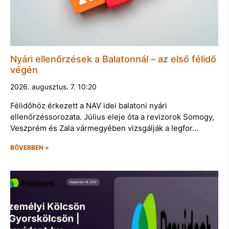
Nyári ellenőrzések a Balatonnál – az első félidő
végén
2026. augusztus. 7. 10:20
Félidőhöz érkezett a NAV idei balatoni nyári
ellenőrzéssorozata. Július eleje óta a revizorok Somogy,
Veszprém és Zala vármegyében vizsgálják a legfor…
BŐVEBBEN »