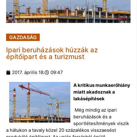
GAZDASÁG
Ipari beruházások húzzák az
építőipart és a turizmust
2017. április 18.
09:47
A kritikus munkaerőhiány
miatt akadoznak a
lakásépítések
Még mindig az ipari
beruházások és a
sportlétesítmények viszik
a hátukon a tavaly közel 20 százalékos visszaesést
produkáló építőipart. Az uniós forrásból épülő