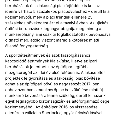
beruházások és a lakossági piac fejlődése is kell az
idénre várható 5 százalékos piacbővüléshez – derült ki a
közleményből, mely a piaci trendek ellenére 25
százalékos növekedést ért el a tavalyi évben. Az újlakás-
építési beruházások legnagyobb gátja még mindig a
munkaerőhiány, ami csak új foglalkoztatottak bevonásával
oldható meg, addig viszont marad a kötbérek miatti
állandó fenyegetettség.
A sportlétesítmények és azok kiszolgálásához
kapcsolódó építmények kialakítása, illetve az ipari
beruházások jelenthetik az építőipar legfőbb
mozgatórugóit az idei év első felében is. A lakásépítési
projektek felgyorsítása és a lakossági piac bővítése
adhatja az építőipari bővülés nagy részét 2017-ben,
ehhez azonban a munkaerőpiac beszűkülése miatt új
munkaerő bevonására lenne szükség, derült ki hazánk
egyik legnagyobb biztonságizár- és ajtóforgalmazó cége,
közleményéből. Az építőipar 2016-os visszaesése
ellenére a vállalat a Sherlock ajtógyár felvásárlásával