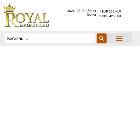
2026. 08. 7. péntek
1 EUR 365 HUF
Ibolya
1 GBP 425 HUF