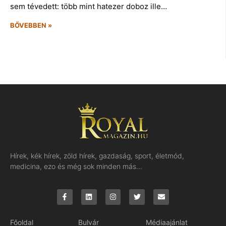
sem tévedett: több mint hatezer doboz ille…
BŐVEBBEN »
Hírek, kék hírek, zöld hírek, gazdaság, sport, életmód,
medicina, ezo és még sok minden más…
Főoldal
Bulvár
Médiaajánlat