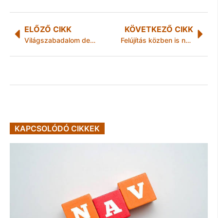
ELŐZŐ CIKK
KÖVETKEZŐ CIKK
Világszabadalom debütál a vizes világbajnokságon
Felújítás közben is nyitva tart a József Attila Könyvtár
KAPCSOLÓDÓ CIKKEK