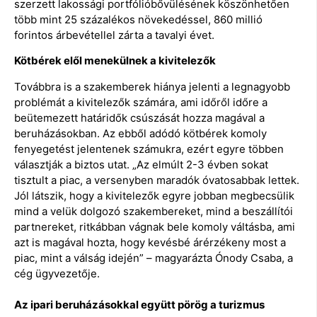
szerzett lakossági portfólióbővülésének köszönhetően
több mint 25 százalékos növekedéssel, 860 millió
forintos árbevétellel zárta a tavalyi évet.
Kötbérek elől menekülnek a kivitelezők
Továbbra is a szakemberek hiánya jelenti a legnagyobb
problémát a kivitelezők számára, ami időről időre a
beütemezett határidők csúszását hozza magával a
beruházásokban. Az ebből adódó kötbérek komoly
fenyegetést jelentenek számukra, ezért egyre többen
választják a biztos utat. „Az elmúlt 2-3 évben sokat
tisztult a piac, a versenyben maradók óvatosabbak lettek.
Jól látszik, hogy a kivitelezők egyre jobban megbecsülik
mind a velük dolgozó szakembereket, mind a beszállítói
partnereket, ritkábban vágnak bele komoly váltásba, ami
azt is magával hozta, hogy kevésbé árérzékeny most a
piac, mint a válság idején” – magyarázta Ónody Csaba, a
cég ügyvezetője.
Az ipari beruházásokkal együtt pörög a turizmus