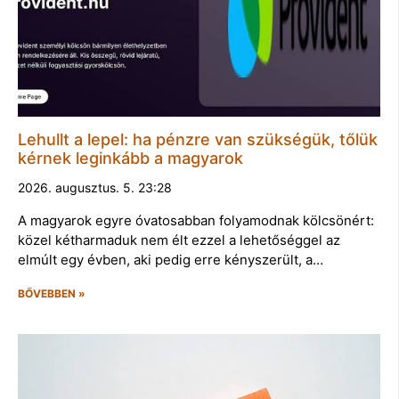
Lehullt a lepel: ha pénzre van szükségük, tőlük
kérnek leginkább a magyarok
2026. augusztus. 5. 23:28
A magyarok egyre óvatosabban folyamodnak kölcsönért:
közel kétharmaduk nem élt ezzel a lehetőséggel az
elmúlt egy évben, aki pedig erre kényszerült, a…
BŐVEBBEN »