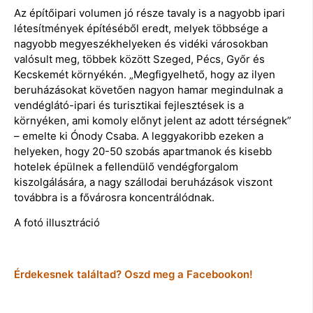
Az építőipari volumen jó része tavaly is a nagyobb ipari
létesítmények építéséből eredt, melyek többsége a
nagyobb megyeszékhelyeken és vidéki városokban
valósult meg, többek között Szeged, Pécs, Győr és
Kecskemét környékén. „Megfigyelhető, hogy az ilyen
beruházásokat követően nagyon hamar megindulnak a
vendéglátó-ipari és turisztikai fejlesztések is a
környéken, ami komoly előnyt jelent az adott térségnek”
– emelte ki Ónody Csaba. A leggyakoribb ezeken a
helyeken, hogy 20-50 szobás apartmanok és kisebb
hotelek épülnek a fellendülő vendégforgalom
kiszolgálására, a nagy szállodai beruházások viszont
továbbra is a fővárosra koncentrálódnak.
A fotó illusztráció
Érdekesnek találtad? Oszd meg a Facebookon!