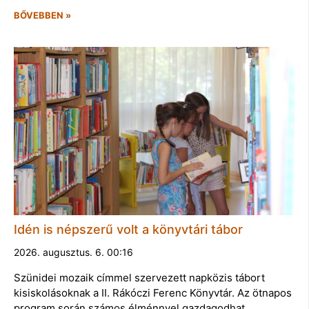
BŐVEBBEN »
Idén is népszerű volt a könyvtári tábor
2026. augusztus. 6. 00:16
Szünidei mozaik címmel szervezett napközis tábort
kisiskolásoknak a II. Rákóczi Ferenc Könyvtár. Az ötnapos
program során számos élménnyel gazdagodhat…