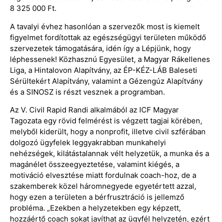
8 325 000 Ft.
A tavalyi évhez hasonlóan a szervezők most is kiemelt
figyelmet fordítottak az egészségügyi területen működő
szervezetek támogatására, idén így a Lépjünk, hogy
léphessenek! Közhasznú Egyesület, a Magyar Rákellenes
Liga, a Hintalovon Alapítvány, az ÉP-KÉZ-LÁB Baleseti
Sérültekért Alapítvány, valamint a Gézengúz Alapítvány
és a SINOSZ is részt vesznek a programban.
Az V. Civil Rapid Randi alkalmából az ICF Magyar
Tagozata egy rövid felmérést is végzett tagjai körében,
melyből kiderült, hogy a nonprofit, illetve civil szférában
dolgozó ügyfelek leggyakrabban munkahelyi
nehézségek, kilátástalannak vélt helyzetük, a munka és a
magánélet összeegyeztetése, valamint kiégés, a
motiváció elvesztése miatt fordulnak coach-hoz, de a
szakemberek közel háromnegyede egyetértett azzal,
hogy ezen a területen a bérfrusztráció is jellemző
probléma. „Ezekben a helyzetekben egy képzett,
hozzáértő coach sokat javíthat az ügyfél helyzetén, ezért