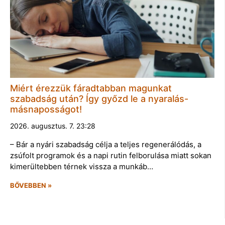
Miért érezzük fáradtabban magunkat
szabadság után? Így győzd le a nyaralás-
másnaposságot!
2026. augusztus. 7. 23:28
– Bár a nyári szabadság célja a teljes regenerálódás, a
zsúfolt programok és a napi rutin felborulása miatt sokan
kimerültebben térnek vissza a munkáb…
BŐVEBBEN »