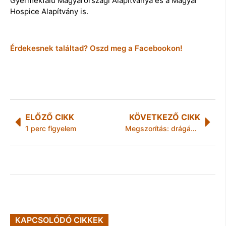
Gyermekfalu Magyarországi Alapítványa és a Magyar
Hospice Alapítvány is.
Érdekesnek találtad? Oszd meg a Facebookon!
ELŐZŐ CIKK
KÖVETKEZŐ CIKK
1 perc figyelem
Megszorítás: drágábban étkezhetnek a miskolci pedagógusok
KAPCSOLÓDÓ CIKKEK