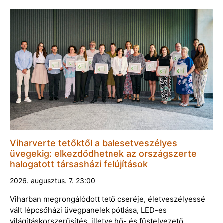
Viharverte tetőktől a balesetveszélyes
üvegekig: elkezdődhetnek az országszerte
halogatott társasházi felújítások
2026. augusztus. 7. 23:00
Viharban megrongálódott tető cseréje, életveszélyessé
vált lépcsőházi üvegpanelek pótlása, LED-es
világításkorszerűsítés, illetve hő- és füstelvezető …