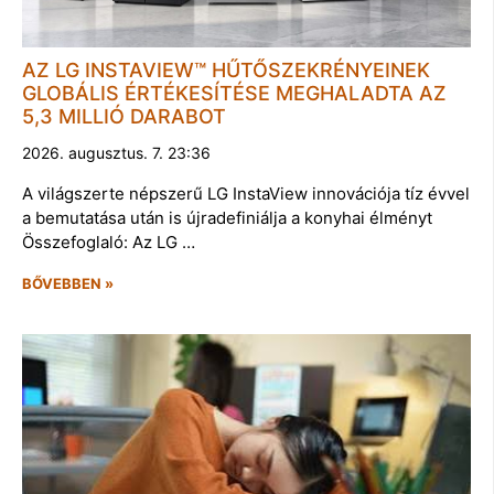
AZ LG INSTAVIEW™ HŰTŐSZEKRÉNYEINEK
GLOBÁLIS ÉRTÉKESÍTÉSE MEGHALADTA AZ
5,3 MILLIÓ DARABOT
2026. augusztus. 7. 23:36
A világszerte népszerű LG InstaView innovációja tíz évvel
a bemutatása után is újradefiniálja a konyhai élményt
Összefoglaló: Az LG …
BŐVEBBEN »