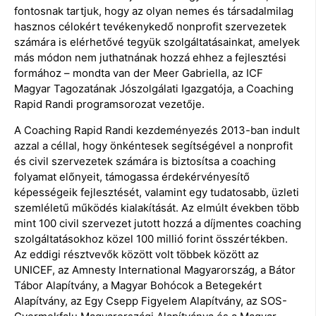
fontosnak tartjuk, hogy az olyan nemes és társadalmilag
hasznos célokért tevékenykedő nonprofit szervezetek
számára is elérhetővé tegyük szolgáltatásainkat, amelyek
más módon nem juthatnának hozzá ehhez a fejlesztési
formához – mondta van der Meer Gabriella, az ICF
Magyar Tagozatának Jószolgálati Igazgatója, a Coaching
Rapid Randi programsorozat vezetője.
A Coaching Rapid Randi kezdeményezés 2013-ban indult
azzal a céllal, hogy önkéntesek segítségével a nonprofit
és civil szervezetek számára is biztosítsa a coaching
folyamat előnyeit, támogassa érdekérvényesítő
képességeik fejlesztését, valamint egy tudatosabb, üzleti
szemléletű működés kialakítását. Az elmúlt években több
mint 100 civil szervezet jutott hozzá a díjmentes coaching
szolgáltatásokhoz közel 100 millió forint összértékben.
Az eddigi résztvevők között volt többek között az
UNICEF, az Amnesty International Magyarország, a Bátor
Tábor Alapítvány, a Magyar Bohócok a Betegekért
Alapítvány, az Egy Csepp Figyelem Alapítvány, az SOS-