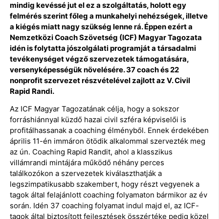
mindig kevéssé jut el ez a szolgáltatás, holott egy
felmérés szerint főleg a munkahelyi nehézségek, illetve
a kiégés miatt nagy szükség lenne rá. Éppen ezért a
Nemzetközi Coach Szövetség (ICF) Magyar Tagozata
idén is folytatta jószolgálati programját a társadalmi
tevékenységet végző szervezetek támogatására,
versenyképességük növelésére. 37 coach és 22
nonprofit szervezet részvételével zajlott az V. Civil
Rapid Randi.
Az ICF Magyar Tagozatának célja, hogy a sokszor
forráshiánnyal küzdő hazai civil szféra képviselői is
profitálhassanak a coaching élményből. Ennek érdekében
április 11-én immáron ötödik alkalommal szervezték meg
az ún. Coaching Rapid Randit, ahol a klasszikus
villámrandi mintájára működő néhány perces
találkozókon a szervezetek kiválaszthatják a
legszimpatikusabb szakembert, hogy részt vegyenek a
tagok által felajánlott coaching folyamaton bármikor az év
során. Idén 37 coaching folyamat indul majd el, az ICF-
tagok által biztosított fejlesztések összértéke pedig közel