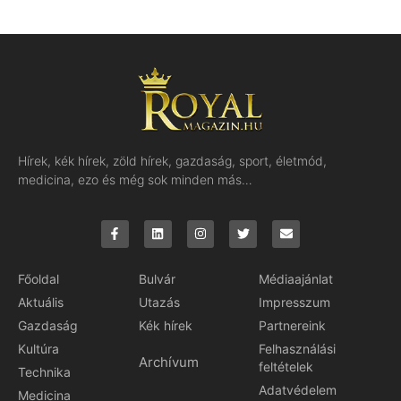
Hírek, kék hírek, zöld hírek, gazdaság, sport, életmód,
medicina, ezo és még sok minden más…
Főoldal
Bulvár
Médiaajánlat
Aktuális
Utazás
Impresszum
Gazdaság
Kék hírek
Partnereink
Kultúra
Felhasználási
Archívum
feltételek
Technika
Adatvédelem
Medicina