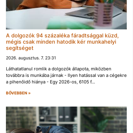
A dolgozók 94 százaléka fáradtsággal küzd,
mégis csak minden hatodik kér munkahelyi
segítséget
2026. augusztus. 7. 23:31
Láthatatlanul romlik a dolgozók állapota, miközben
továbbra is munkába járnak - Ilyen hatással van a cégekre
a pihenőidő hiánya - Egy 2026-os, 6105 f…
BŐVEBBEN »