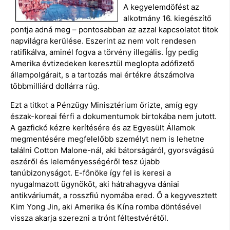
A kegyelemdöfést az
alkotmány 16. kiegészítő
pontja adná meg – pontosabban az azzal kapcsolatot titok
napvilágra kerülése. Eszerint az nem volt rendesen
ratifikálva, aminél fogva a törvény illegális. Így pedig
Amerika évtizedeken keresztül meglopta adófizető
állampolgárait, s a tartozás mai értékre átszámolva
többmilliárd dollárra rúg.
Ezt a titkot a Pénzügy Minisztérium őrizte, amíg egy
észak-koreai férfi a dokumentumok birtokába nem jutott.
A gazfickó kézre kerítésére és az Egyesült Államok
megmentésére megfelelőbb személyt nem is lehetne
találni Cotton Malone-nál, aki bátorságáról, gyorsvágású
eszéről és leleményességéről tesz újabb
tanúbizonyságot. E-főnöke így fel is keresi a
nyugalmazott ügynököt, aki hátrahagyva dániai
antikváriumát, a rosszfiú nyomába ered. Ő a kegyvesztett
Kim Yong Jin, aki Amerika és Kína romba döntésével
vissza akarja szerezni a trónt féltestvérétől.