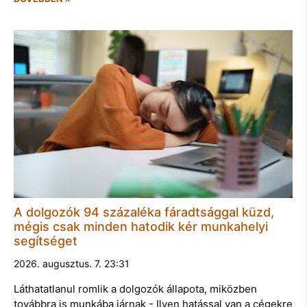
A dolgozók 94 százaléka fáradtsággal küzd,
mégis csak minden hatodik kér munkahelyi
segítséget
2026. augusztus. 7. 23:31
Láthatatlanul romlik a dolgozók állapota, miközben
továbbra is munkába járnak - Ilyen hatással van a cégekre