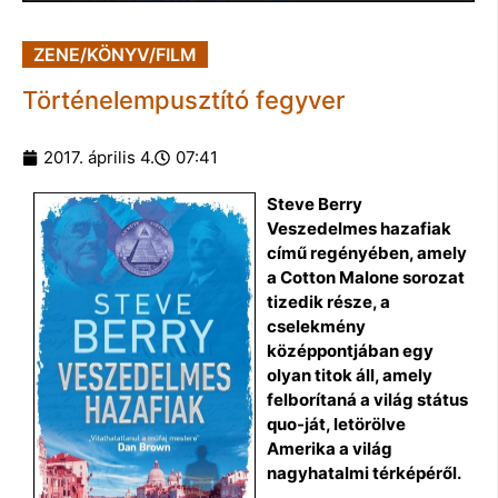
ZENE/KÖNYV/FILM
Történelempusztító fegyver
2017. április 4.
07:41
Steve Berry
Veszedelmes hazafiak
című regényében, amely
a Cotton Malone sorozat
tizedik része, a
cselekmény
középpontjában egy
olyan titok áll, amely
felborítaná a világ státus
quo-ját, letörölve
Amerika a világ
nagyhatalmi térképéről.