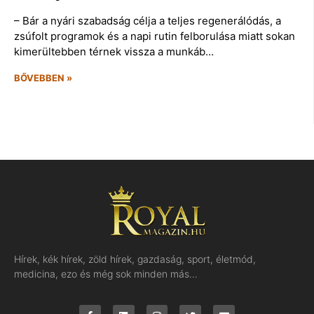
– Bár a nyári szabadság célja a teljes regenerálódás, a
zsúfolt programok és a napi rutin felborulása miatt sokan
kimerültebben térnek vissza a munkáb…
BŐVEBBEN »
Hírek, kék hírek, zöld hírek, gazdaság, sport, életmód,
medicina, ezo és még sok minden más…