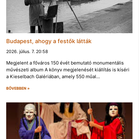
Budapest, ahogy a festők látták
2026. július. 7. 20:58
Megjelent a főváros 150 évét bemutató monumentális
művészeti album A könyv megjelenését kiállítás is kíséri
a Kieselbach Galériában, amely 550 műal…
BŐVEBBEN »