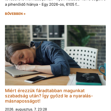
a pihenőidő hiánya - Egy 2026-os, 6105 f…
BŐVEBBEN »
Miért érezzük fáradtabban magunkat
szabadság után? Így győzd le a nyaralás-
másnaposságot!
2026. augusztus. 7. 23:28