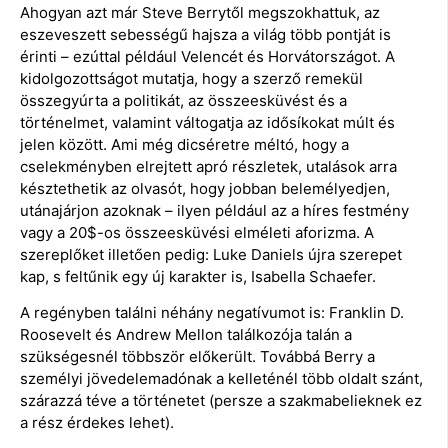
Ahogyan azt már Steve Berrytől megszokhattuk, az
eszeveszett sebességű hajsza a világ több pontját is
érinti – ezúttal például Velencét és Horvátországot. A
kidolgozottságot mutatja, hogy a szerző remekül
összegyúrta a politikát, az összeesküvést és a
történelmet, valamint váltogatja az idősíkokat múlt és
jelen között. Ami még dicséretre méltó, hogy a
cselekményben elrejtett apró részletek, utalások arra
késztethetik az olvasót, hogy jobban belemélyedjen,
utánajárjon azoknak – ilyen például az a híres festmény
vagy a 20$-os összeesküvési elméleti aforizma. A
szereplőket illetően pedig: Luke Daniels újra szerepet
kap, s feltűnik egy új karakter is, Isabella Schaefer.
A regényben találni néhány negatívumot is: Franklin D.
Roosevelt és Andrew Mellon találkozója talán a
szükségesnél többször előkerült. Továbbá Berry a
személyi jövedelemadónak a kelleténél több oldalt szánt,
szárazzá téve a történetet (persze a szakmabelieknek ez
a rész érdekes lehet).