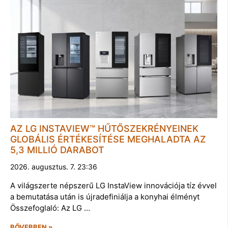
AZ LG INSTAVIEW™ HŰTŐSZEKRÉNYEINEK
GLOBÁLIS ÉRTÉKESÍTÉSE MEGHALADTA AZ
5,3 MILLIÓ DARABOT
2026. augusztus. 7. 23:36
A világszerte népszerű LG InstaView innovációja tíz évvel
a bemutatása után is újradefiniálja a konyhai élményt
Összefoglaló: Az LG …
BŐVEBBEN »