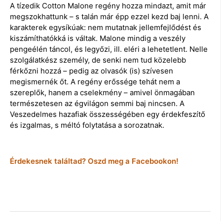
A tízedik Cotton Malone regény hozza mindazt, amit már
megszokhattunk – s talán már épp ezzel kezd baj lenni. A
karakterek egysíkúak: nem mutatnak jellemfejlődést és
kiszámíthatókká is váltak. Malone mindig a veszély
pengeélén táncol, és legyőzi, ill. eléri a lehetetlent. Nelle
szolgálatkész személy, de senki nem tud közelebb
férkőzni hozzá – pedig az olvasók (is) szívesen
megismernék őt. A regény erőssége tehát nem a
szereplők, hanem a cselekmény – amivel önmagában
természetesen az égvilágon semmi baj nincsen. A
Veszedelmes hazafiak összességében egy érdekfeszítő
és izgalmas, s méltó folytatása a sorozatnak.
Érdekesnek találtad? Oszd meg a Facebookon!