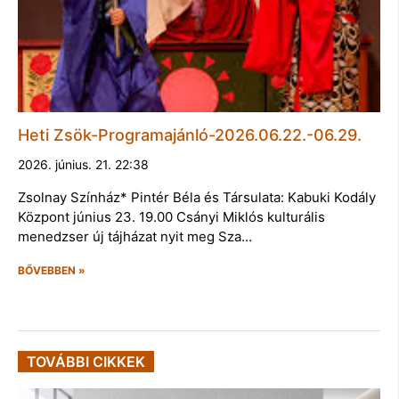
Heti Zsök-Programajánló-2026.06.22.-06.29.
2026. június. 21. 22:38
Zsolnay Színház* Pintér Béla és Társulata: Kabuki Kodály
Központ június 23. 19.00 Csányi Miklós kulturális
menedzser új tájházat nyit meg Sza…
BŐVEBBEN »
TOVÁBBI CIKKEK