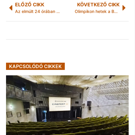
ELŐZŐ CIKK
KÖVETKEZŐ CIKK
Az elmúlt 24 órában történt
Olimpikon hetek a Bajnokok Listájában
KAPCSOLÓDÓ CIKKEK