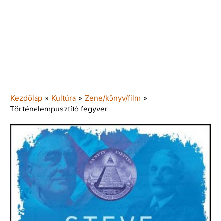
Kezdőlap
»
Kultúra
»
Zene/könyv/film
»
Történelempusztító fegyver