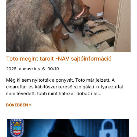
Toto megint tarolt -NAV sajtóinformáció
2026. augusztus. 6. 00:10
Még ki sem nyitották a ponyvát, Toto már jelzett. A
cigaretta- és kábítószerkereső szolgálati kutya ezúttal
sem tévedett: több mint hatezer doboz ille…
BŐVEBBEN »