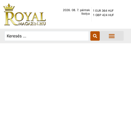
2026. 08. 7. péntek
1 EUR 364 HUF
Ibolya
1 GBP 424 HUF