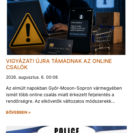
VIGYÁZAT! ÚJRA TÁMADNAK AZ ONLINE
CSALÓK
2026. augusztus. 6. 00:08
Az elmúlt napokban Győr-Moson-Sopron vármegyében
ismét több online csalás miatt érkezett feljelentés a
rendőrségre. Az elkövetők változatos módszerekk…
BŐVEBBEN »