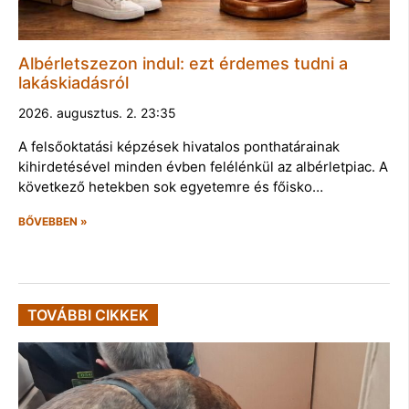
Albérletszezon indul: ezt érdemes tudni a
lakáskiadásról
2026. augusztus. 2. 23:35
A felsőoktatási képzések hivatalos ponthatárainak
kihirdetésével minden évben felélénkül az albérletpiac. A
következő hetekben sok egyetemre és főisko…
BŐVEBBEN »
TOVÁBBI CIKKEK