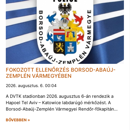
FOKOZOTT ELLENŐRZÉS BORSOD-ABAÚJ-
ZEMPLÉN VÁRMEGYÉBEN
2026. augusztus. 6. 00:04
A DVTK stadionban 2026. augusztus 6-án rendezik a
Hapoel Tel Aviv – Katowice labdarúgó mérkőzést. A
Borsod-Abaúj-Zemplén Vármegyei Rendőr-főkapitán…
BŐVEBBEN »