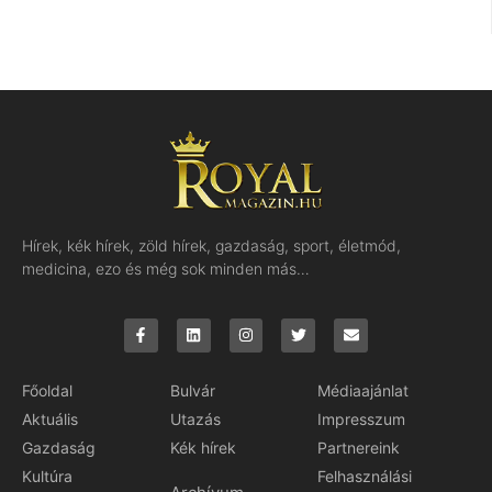
Hírek, kék hírek, zöld hírek, gazdaság, sport, életmód,
medicina, ezo és még sok minden más…
Főoldal
Bulvár
Médiaajánlat
Aktuális
Utazás
Impresszum
Gazdaság
Kék hírek
Partnereink
Kultúra
Felhasználási