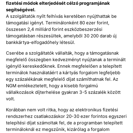
fizetési módok elterjedését célzó programjának
segítségével.
A szolgáltatók nyílt felhívás keretében nyújthattak be
támogatási igényt. Terminálonként 80 ezer forint,
összesen 2,4 milliárd forint eszközbeszerzési
támogatásban részesültek, amelyből 30 200 darab új
bankkártya-elfogadóhely létesül.
Cserébe a szolgáltatók vállalták, hogy a támogatásnak
megfelelő összegben kedvezményt nyújtanak a terminált
igénylő kereskedőknek. Ennek megfelelően a telepített
terminálok használatáért a kártyás forgalom legfeljebb
egy százalékának megfelelő díjat számíthatnak fel. Az
NGM emlékeztetett, hogy a kisebb forgalmú
vállalkozások díjterhelése gyakran 3-5 százalék között
volt.
Korábban nem volt ritka, hogy az elektronikus fizetési
rendszerhez csatlakozáskor 20-30 ezer forintos egyszeri
telepítési díjat számoltak fel, de a programban telepített
termináloknál ez megszűnik, kizárólag a forgalom