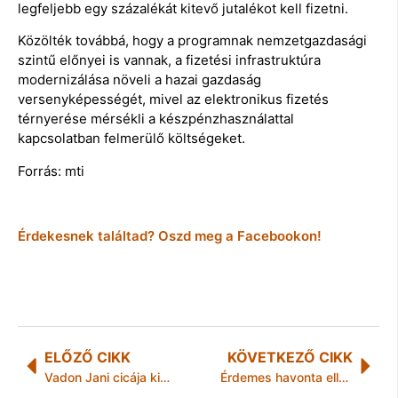
legfeljebb egy százalékát kitevő jutalékot kell fizetni.
Közölték továbbá, hogy a programnak nemzetgazdasági
szintű előnyei is vannak, a fizetési infrastruktúra
modernizálása növeli a hazai gazdaság
versenyképességét, mivel az elektronikus fizetés
térnyerése mérsékli a készpénzhasználattal
kapcsolatban felmerülő költségeket.
Forrás: mti
Érdekesnek találtad? Oszd meg a Facebookon!
ELŐZŐ CIKK
KÖVETKEZŐ CIKK
Vadon Jani cicája kiborult az új családtag érkezésekor
Érdemes havonta ellenőrizni a köztartozásmentes adatbázis feltételeit