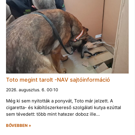
Toto megint tarolt -NAV sajtóinformáció
2026. augusztus. 6. 00:10
Még ki sem nyitották a ponyvát, Toto már jelzett. A
cigaretta- és kábítószerkereső szolgálati kutya ezúttal
sem tévedett: több mint hatezer doboz ille…
BŐVEBBEN »