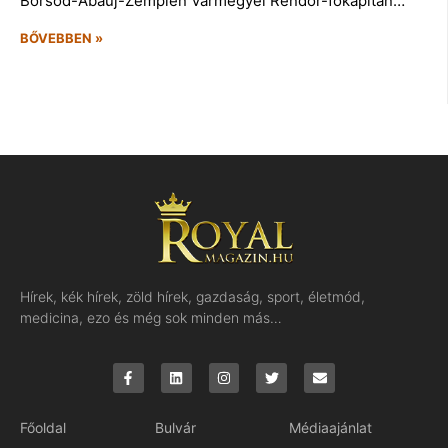
Borsod-Abaúj-Zemplén Vármegyei Rendőr-főkapitán…
BŐVEBBEN »
Hírek, kék hírek, zöld hírek, gazdaság, sport, életmód,
medicina, ezo és még sok minden más…
Főoldal
Bulvár
Médiaajánlat