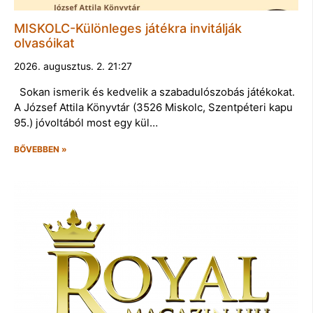
MISKOLC-Különleges játékra invitálják
olvasóikat
2026. augusztus. 2. 21:27
Sokan ismerik és kedvelik a szabadulószobás játékokat.
A József Attila Könyvtár (3526 Miskolc, Szentpéteri kapu
95.) jóvoltából most egy kül…
BŐVEBBEN »