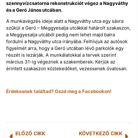
szennyvízcsatorna rekonstrukciót végez a Nagyváthy
és a Geró János utcában.
A munkavégzés ideje alatt a Nagyváthy utca egy sávra
szűkül a Geró – Meggyesalja utcákkal határolt szakaszon,
a Meggyesalja utcából pedig nem lehet majd balra
fordulni a Nagyváthy utca irányába. Felhívjuk az autósok
figyelmét arra, hogy a Geró utcában lévő parkolók egy
részét is lezárják. A munkálatokkal a tervek szerint
március 31-ig végeznek a szakemberek. Kérjük az
érintett szakaszon közlekedőket, vezessenek óvatosan.
Érdekesnek találtad? Oszd meg a Facebookon!
ELŐZŐ CIKK
KÖVETKEZŐ CIKK