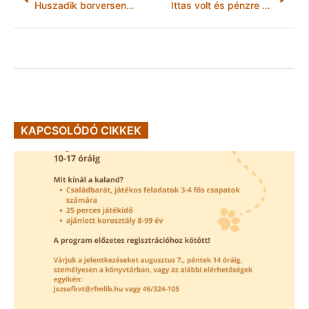
Huszadik borverseny Sajóbábonyban
Ittas volt és pénzre volt szüksége
KAPCSOLÓDÓ CIKKEK