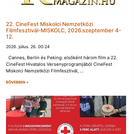
22. CineFest Miskolci Nemzetközi
Filmfesztivál-MISKOLC, 2026.szeptember 4-
12.
2026. július. 26. 00:24
Cannes, Berlin és Peking: elsőként három film a 22.
CineFest Hivatalos Versenyprogramjából CineFest
Miskolci Nemzetközi Filmfesztivál, …
BŐVEBBEN »