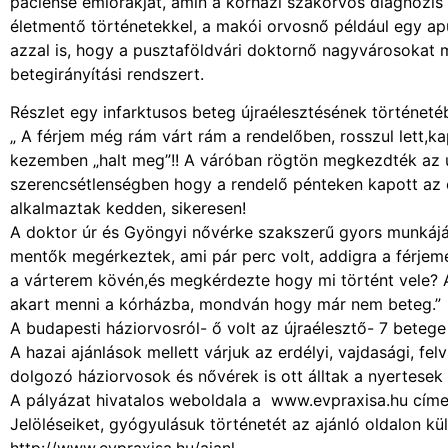
páciense emlőrákját, amin a kórházi szakorvos diagnózis 
életmentő történetekkel, a makói orvosnő például egy apu
azzal is, hogy a pusztaföldvári doktornő nagyvárosokat 
betegirányítási rendszert.
Részlet egy infarktusos beteg újraélesztésének történetéb
„ A férjem még rám várt rám a rendelőben, rosszul lett,k
kezemben „halt meg”!! A váróban rögtön megkezdték az ú
szerencsétlenségben hogy a rendelő pénteken kapott az ö
alkalmaztak kedden, sikeresen!
A doktor úr és Gyöngyi nővérke szakszerű gyors munkáj
mentők megérkeztek, ami pár perc volt, addigra a férjeme
a várterem kövén,és megkérdezte hogy mi történt vele? An
akart menni a kórházba, mondván hogy már nem beteg.”
A budapesti háziorvosról- ő volt az újraélesztő- 7 betege i
A hazai ajánlások mellett várjuk az erdélyi, vajdasági, felv
dolgozó háziorvosok és nővérek is ott álltak a nyertesek
A pályázat hivatalos weboldala a www.evpraxisa.hu címen
Jelöléseiket, gyógyulásuk történetét az ajánló oldalon kül