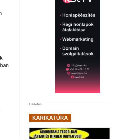
m
ok
rban
Hirdetés
!
KARIKATÚRA