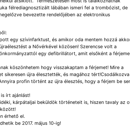
nélkül átsiklott. Természetesen most is találkozhatnak
ka félrediagnosztizált lábában ismeri fel a trombózist, de
megelőzve bevezette rendelőjében az elektronikus
ől:
apott egy szívinfarktust, és amikor oda mentem hozzá akko
jraélesztést a Nővérkével közösen! Szerencse volt a
nkormányzattól egy defibrillátort, amit elsőként a férjem
ának köszönhetem hogy visszakaptam a férjemet! Mire a
t sikeresen újra élesztették, és magához tért!Csodálkozva 
nyira profin történt az újra élesztés, hogy a férjem be s
s írt ajánlást!
idéki, kárpátaljai beküldök történeteit is, hiszen tavaly az o
 között!
 érhető el.
dhetik be 2017. május 10-ig!