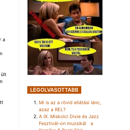
r a
en
ült
em
LEGOLVASOTTABB
tt
Mi is az a rövid ellátási lánc,
azaz a REL?
A IX. Miskolci Dixie és Jazz
Fesztivál-on muzsikál a