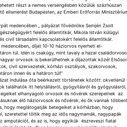
vehetett részt a nemes versengésben közülük százhúszan
tő elismerést Budapesten, az Emberi Erőforrás Minisztériu
árpát medencében „ pályázat fővédnöke Semjén Zsolt
észségügyért felelős államtitkár, Mikola István külügyi
s civil társadalmi kapcsolatokért felelős államtitkár.
 medencében„ díjat 10-10 háziorvos nyerheti el-
táron túl. Idén is csakúgy, mint tavaly a hazai családorvos
gi magyar orvosok is bekerülhetnek a díjazottak közé! Elsőso
ok, civil szervezetek, kórházi osztályok, szakorvosok,
atáron innen és a határon túl!”
ázat indulása óta beérkezett történetek között: okvetlenül
találhatók itt helytállásról, gyógyításról és gyógyulásról,
betegeiket elhanyagoló orvosok és nővérek szerepelnek az
tásuknak élő háziorvosok és nővérek, és ők vannak többen
s, hogy meglátogatják betegeiket a kórházban, hogy
l, szeretettel töltik meg az idős nagymamák, nagypapák
z amputációt, és az is, hogy egyikük észreveszi fiatal