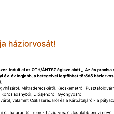
a háziorvosát!
er indult el az OTH/ÁNTSZ égisze alatt „ Az év praxisa 
i év év legjobb, a betegeivel legtöbbet törődő háziorvos
l.
egyházáról, Mátraderecskéről, Kecskemétről, Pusztaföldvárr
, Körösladányból, Diósjenőről, Gyöngyösről,
áról, valamint Csíkszeredáról és a Kárpátaljáról- a pályáz
i és határon túli remek háziorvos, és legalább ennyi nővér