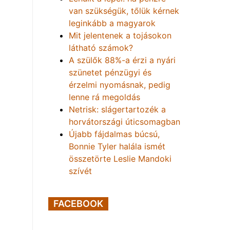
van szükségük, tőlük kérnek
leginkább a magyarok
Mit jelentenek a tojásokon
látható számok?
A szülők 88%-a érzi a nyári
szünetet pénzügyi és
érzelmi nyomásnak, pedig
lenne rá megoldás
Netrisk: slágertartozék a
horvátországi úticsomagban
Újabb fájdalmas búcsú,
Bonnie Tyler halála ismét
összetörte Leslie Mandoki
szívét
FACEBOOK