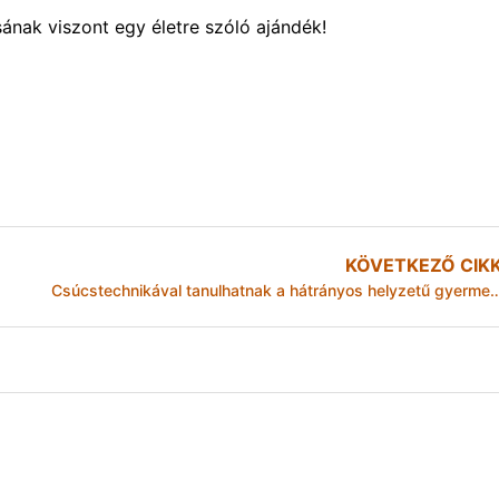
sának viszont egy életre szóló ajándék!
KÖVETKEZŐ CIK
Csúcstechnikával tanulhatnak a hátrányos helyzetű gyermekek a misk