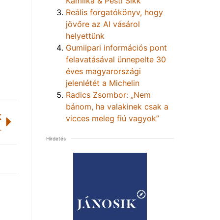
Kamilka & Pesti Sikk
Reális forgatókönyv, hogy
jövőre az AI vásárol
helyettünk
Gumiipari információs pont
felavatásával ünnepelte 30
éves magyarországi
jelenlétét a Michelin
Radics Zsombor: „Nem
bánom, ha valakinek csak a
K
vicces meleg fiú vagyok”
olci SMART Schoolban
Hirdetés