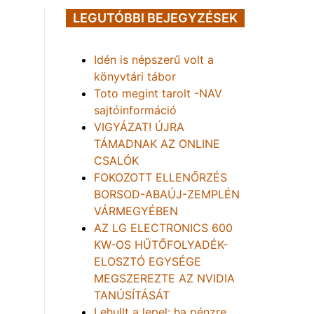
LEGUTÓBBI BEJEGYZÉSEK
Idén is népszerű volt a
könyvtári tábor
Toto megint tarolt -NAV
sajtóinformáció
VIGYÁZAT! ÚJRA
TÁMADNAK AZ ONLINE
CSALÓK
FOKOZOTT ELLENŐRZÉS
BORSOD-ABAÚJ-ZEMPLÉN
VÁRMEGYÉBEN
AZ LG ELECTRONICS 600
KW-OS HŰTŐFOLYADÉK-
ELOSZTÓ EGYSÉGE
MEGSZEREZTE AZ NVIDIA
TANÚSÍTÁSÁT
Lehullt a lepel: ha pénzre