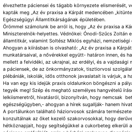
élvezhette páciensei és tágabb környezete elismerését, 
kapták meg „Az év praxisa a Kárpát medencében „kitünte
Egészségügyi Államtitkárságának épületében.
Örömmel számolunk be arról is, hogy „Az év praxisa a K
Miniszterelnök-helyettes. Védnökei: Ónodi-Szűcs Zoltán eg
államtitkár, valamint Soltész Miklós egyházi, nemzetiségi é
Ahogyan a kiírásban is olvasható: „Az év praxisa a Kárpát
munkatársaival, a nővérekkel együtt- határon innen, és ha
mellett a felvidéki, az ukrajnai, az erdélyi, és a vajdasá
a páciensek, de az önkormányzatok, tisztiorvosi szolgálat
plébániák, iskolák, idős otthonok javaslatait is várjuk, a h
Ha van egy kis idejük praxis oldalunkon böngészni a pály
tegyék meg! Szép és megható személyes hangvételű írások 
lelkiismeretről, hivatásról, bizonyítván, hogy nemcsak 
egészségügyben,- ahogyan a hírek sugallják- hanem hiva
A portálunkon található háziorvosok számára természete
konzultálnak az őket kezelő szakorvosokkal, hogy derűve
hétköznapjait, hogy segítségükkel a cukorbeteg elkerüli a