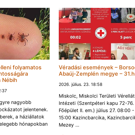
lleni folyamatos
Véradási események – Borso
ntosságára
Abaúj-Zemplén megye – 31.h
a Nébih
2026. július. 23. 18:58
2:37
Miskolc, Miskolci Területi Vérellá
egyre nagyobb
Intézeti (Szentpéteri kapu 72-76.
ckázatot jelentenek.
Főépület II. em.) július 27. 08:00 -
erek, a háziállatok
15:00 Kazincbarcika, Kazincbarci
melegebb hónapokban
Mezey …