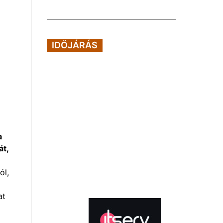
IDŐJÁRÁS
a
át,
ól,
at