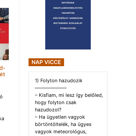
NAP VICCE
d-
ét
1) Folyton hazudozik
——————–
– Kisfiam, mi lesz így belőled,
tó
hogy folyton csak
hazudozol?
– Ha ügyetlen vagyok
ka
börtöntöltelék, ha ügyes
vagyok meteorológus,