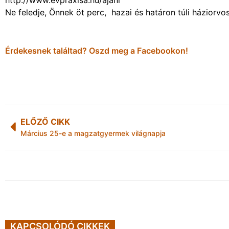
http://www.evpraxisa.hu/ajanl
Ne feledje, Önnek öt perc, hazai és határon túli háziorvo
Érdekesnek találtad? Oszd meg a Facebookon!
ELŐZŐ CIKK
Március 25-e a magzatgyermek világnapja
KAPCSOLÓDÓ CIKKEK