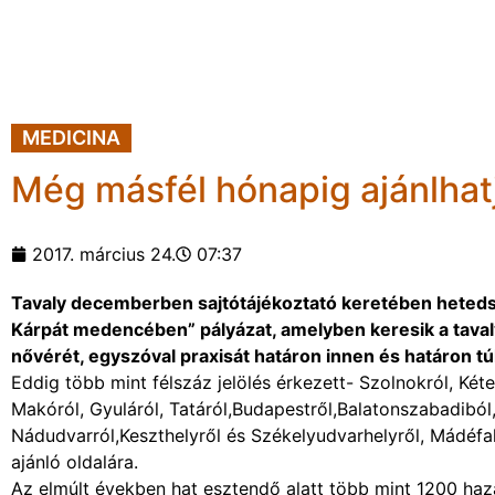
MEDICINA
Még másfél hónapig ajánlhatj
2017. március 24.
07:37
Tavaly decemberben sajtótájékoztató keretében hetedsz
Kárpát medencében” pályázat, amelyben keresik a tavaly
nővérét, egyszóval praxisát határon innen és határon tú
Eddig több mint félszáz jelölés érkezett- Szolnokról, Két
Makóról, Gyuláról, Tatáról,Budapestről,Balatonszabadiból
Nádudvarról,Keszthelyről és Székelyudvarhelyről, Mádéfalv
ajánló oldalára.
Az elmúlt években hat esztendő alatt több mint 1200 haza