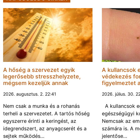
A hőség a szervezet egyik
A kullancsok e
legerősebb stresszhelyzete,
védekezés fo
mégsem kezeljük annak
figyelmeztet 
2026. augusztus. 2. 22:41
2026. július. 30. 2
Nem csak a munka és a rohanás
A kullancsok 
terheli a szervezetet. A tartós hőség
egészségügyi ko
egyszerre érinti a keringést, az
Nemcsak az emb
idegrendszert, az anyagcserét és a
számára is. A 
sejtek működés…
jelentőse…