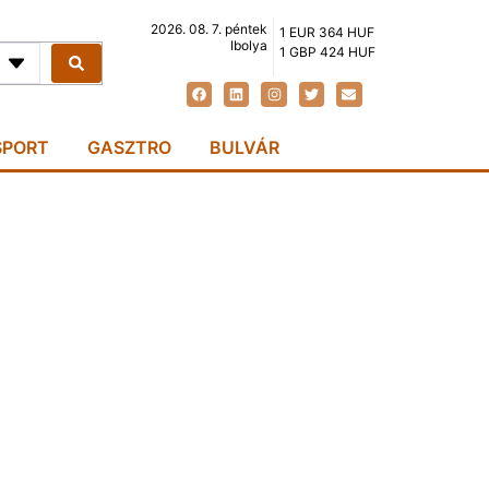
2026. 08. 7. péntek
1 EUR 364 HUF
Ibolya
1 GBP 424 HUF
SPORT
GASZTRO
BULVÁR