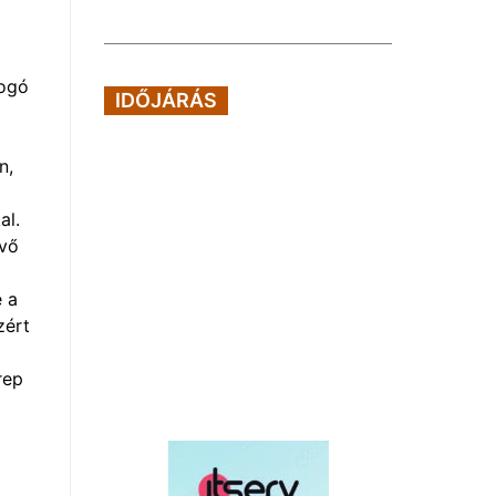
bogó
IDŐJÁRÁS
n,
al.
övő
e a
zért
rep