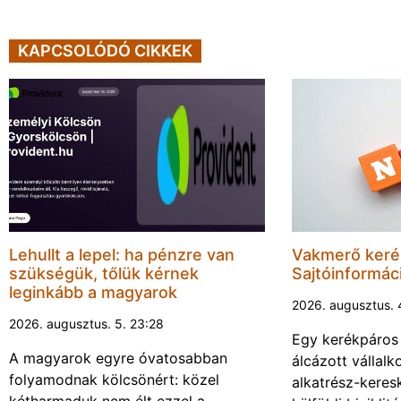
KAPCSOLÓDÓ CIKKEK
Lehullt a lepel: ha pénzre van
Vakmerő ker
szükségük, tőlük kérnek
Sajtóinformác
leginkább a magyarok
2026. augusztus. 
2026. augusztus. 5. 23:28
Egy kerékpáros
A magyarok egyre óvatosabban
álcázott vállalk
folyamodnak kölcsönért: közel
alkatrész-keres