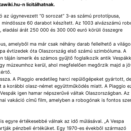
awiki.hu-n licitálhatnak.
 az úgynevezett “0 sorozat” 3-as számú prototípusa,
o mindössze 60 darabot készített. Az 1003 alvázszámú ro
, eladási árát 250 000 és 300 000 euró körüli összegre
us, amelyből ma már csak néhány darab fellelhető a világo
espa évtizedek óta Olaszország első számú szimbóluma. A
 táján ismerik és számos gyűjtő foglalkozik antik Vespákk
egy múzeumhoz kerül, ahol megfelelően megőrzik majd a j
értő.
ssza. A Piaggio eredetileg harci repülőgépeket gyártott, d
t a korábbi olasz-német együttműködés miatt. A Piaggio e
A Vespák igen hamar népszerűvé váltak Olaszországban. Az
i vakáció című film, amelyben a robogónak is fontos sze
s egyre értékesebbé válnak az idő múlásával. „A Vespa
tartják pénzbeli értéküket. Egy 1970-es évekből származó