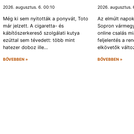
2026. augusztus. 6. 00:10
2026. augusztus. 
Még ki sem nyitották a ponyvát, Toto
Az elmúlt napo
már jelzett. A cigaretta- és
Sopron vármegy
kábítószerkereső szolgálati kutya
online csalás mi
ezúttal sem tévedett: több mint
feljelentés a re
hatezer doboz ille…
elkövetők vált
BŐVEBBEN »
BŐVEBBEN »