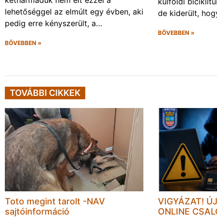
kétharmaduk nem élt ezzel a
külföldi biciklit
lehetőséggel az elmúlt egy évben, aki
de kiderült, ho
pedig erre kényszerült, a…
BŐVEBBEN »
BŐVEBBEN »
TOVÁBBI CIKKEK
Toto megint tarolt -NAV
VIGYÁZAT! Ú
sajtóinformáció
ONLINE CSA