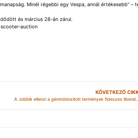
 manapság. Minél régebbi egy Vespa, annál értékesebb” – t
dődött és március 28-án zárul.
a-scooter-auction
KÖVETKEZŐ CIK
A Jobbik ellenzi a génmódosított termények fideszes 