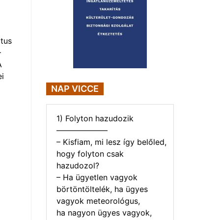
tus
–
A
i
NAP VICCE
1) Folyton hazudozik
——————–
– Kisfiam, mi lesz így belőled,
hogy folyton csak
hazudozol?
– Ha ügyetlen vagyok
börtöntöltelék, ha ügyes
vagyok meteorológus,
ha nagyon ügyes vagyok,