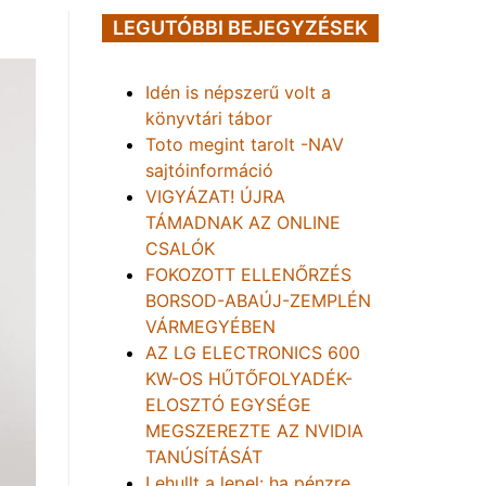
LEGUTÓBBI BEJEGYZÉSEK
Idén is népszerű volt a
könyvtári tábor
Toto megint tarolt -NAV
sajtóinformáció
VIGYÁZAT! ÚJRA
TÁMADNAK AZ ONLINE
CSALÓK
FOKOZOTT ELLENŐRZÉS
BORSOD-ABAÚJ-ZEMPLÉN
VÁRMEGYÉBEN
AZ LG ELECTRONICS 600
KW-OS HŰTŐFOLYADÉK-
ELOSZTÓ EGYSÉGE
MEGSZEREZTE AZ NVIDIA
TANÚSÍTÁSÁT
Lehullt a lepel: ha pénzre