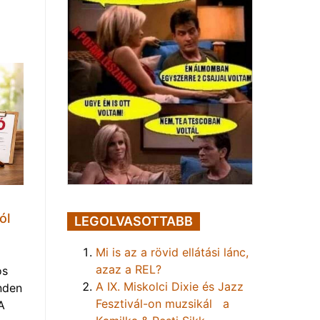
ól
LEGOLVASOTTABB
Mi is az a rövid ellátási lánc,
azaz a REL?
os
A IX. Miskolci Dixie és Jazz
nden
Fesztivál-on muzsikál a
A