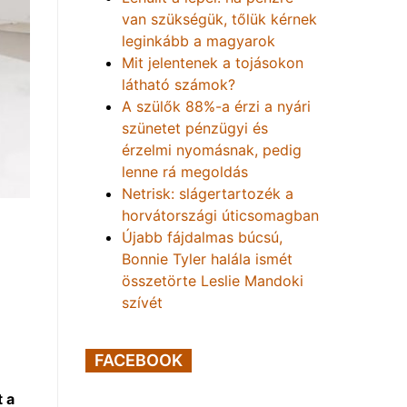
van szükségük, tőlük kérnek
leginkább a magyarok
Mit jelentenek a tojásokon
látható számok?
A szülők 88%-a érzi a nyári
szünetet pénzügyi és
érzelmi nyomásnak, pedig
lenne rá megoldás
Netrisk: slágertartozék a
horvátországi úticsomagban
Újabb fájdalmas búcsú,
Bonnie Tyler halála ismét
összetörte Leslie Mandoki
szívét
FACEBOOK
 a