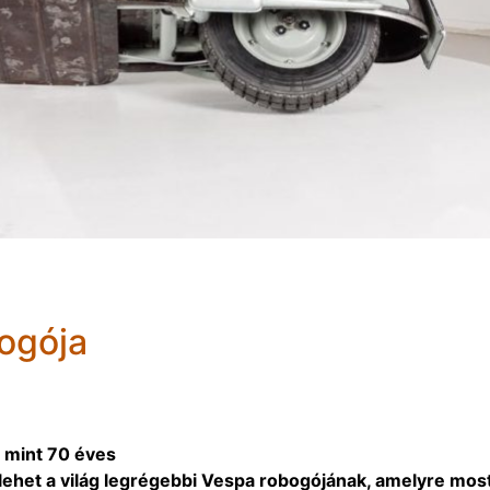
bogója
b mint 70 éves
lehet a világ legrégebbi Vespa robogójának, amelyre most