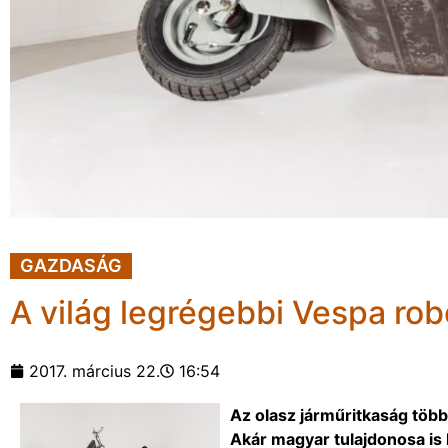
GAZDASÁG
A világ legrégebbi Vespa ro
2017. március 22.
16:54
Az olasz járműritkaság töb
Akár magyar tulajdonosa is 