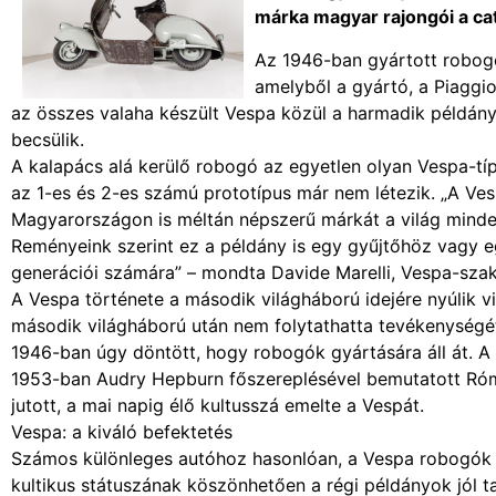
márka magyar rajongói a cat
Az 1946-ban gyártott robogó
amelyből a gyártó, a Piaggi
az összes valaha készült Vespa közül a harmadik példány
becsülik.
A kalapács alá kerülő robogó az egyetlen olyan Vespa-típ
az 1-es és 2-es számú prototípus már nem létezik. „A V
Magyarországon is méltán népszerű márkát a világ minden
Reményeink szerint ez a példány is egy gyűjtőhöz vagy 
generációi számára” – mondta Davide Marelli, Vespa-szak
A Vespa története a második világháború idejére nyúlik vi
második világháború után nem folytathatta tevékenységé
1946-ban úgy döntött, hogy robogók gyártására áll át. 
1953-ban Audry Hepburn főszereplésével bemutatott Róma
jutott, a mai napig élő kultusszá emelte a Vespát.
Vespa: a kiváló befektetés
Számos különleges autóhoz hasonlóan, a Vespa robogók i
kultikus státuszának köszönhetően a régi példányok jól 