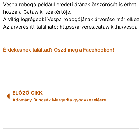
Vespa robogó például eredeti árának ötszörösét is érheti
hozzá a Catawiki szakértője.
A világ legrégebbi Vespa robogójának árverése már elkez
Az árverés itt található: https://arveres.catawiki.hu/vesp
Érdekesnek találtad? Oszd meg a Facebookon!
ELŐZŐ CIKK
Adomány Buncsák Margarita gyógykezelésre