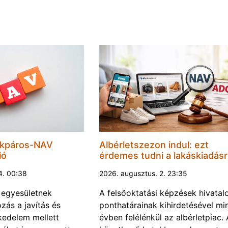
ékpáros-NAV
Albérletszezon indul: ezt
ió
érdemes tudni a lakáskiadásr
4. 00:38
2026. augusztus. 2. 23:35
 egyesületnek
A felsőoktatási képzések hivatal
ozás a javítás és
ponthatárainak kihirdetésével mi
kedelem mellett
évben felélénkül az albérletpiac. 