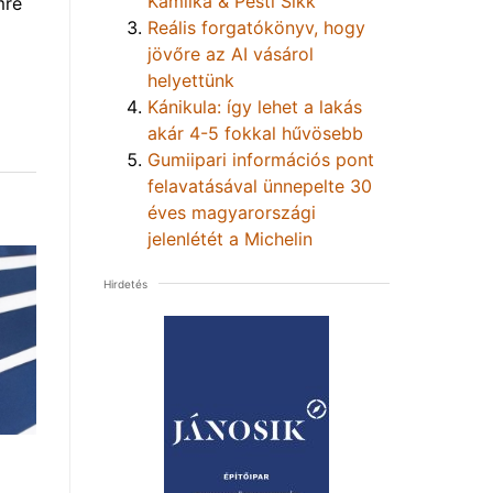
Kamilka & Pesti Sikk
mre
Reális forgatókönyv, hogy
jövőre az AI vásárol
helyettünk
Kánikula: így lehet a lakás
akár 4-5 fokkal hűvösebb
Gumiipari információs pont
felavatásával ünnepelte 30
éves magyarországi
jelenlétét a Michelin
Hirdetés