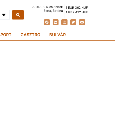
2026. 08. 6. csütörtök
1 EUR 362 HUF
Berta, Bettina
1 GBP 422 HUF
SPORT
GASZTRO
BULVÁR