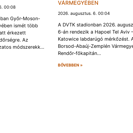
VÁRMEGYÉBEN
6. 00:08
2026. augusztus. 6. 00:04
kban Győr-Moson-
A DVTK stadionban 2026. augusz
ében ismét több
6-án rendezik a Hapoel Tel Aviv 
att érkezett
Katowice labdarúgó mérkőzést. 
ndőrségre. Az
Borsod-Abaúj-Zemplén Vármegye
ozatos módszerekk…
Rendőr-főkapitán…
BŐVEBBEN »