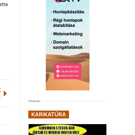
ette
K
liberalizációját
Hirdetés
KARIKATÚRA