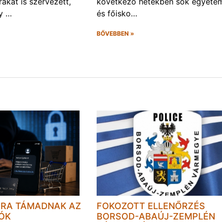
úrákat is szervezett,
következő hetekben sok egyete
gy …
és főisko…
BŐVEBBEN »
JRA TÁMADNAK AZ
FOKOZOTT ELLENŐRZÉS
LÓK
BORSOD-ABAÚJ-ZEMPLÉN