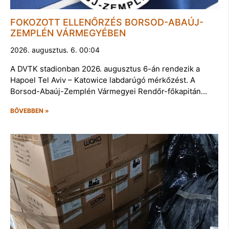
FOKOZOTT ELLENŐRZÉS BORSOD-ABAÚJ-
ZEMPLÉN VÁRMEGYÉBEN
2026. augusztus. 6. 00:04
A DVTK stadionban 2026. augusztus 6-án rendezik a
Hapoel Tel Aviv – Katowice labdarúgó mérkőzést. A
Borsod-Abaúj-Zemplén Vármegyei Rendőr-főkapitán…
BŐVEBBEN »