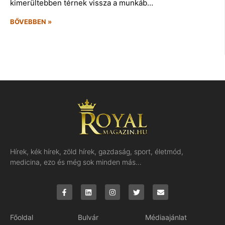
kimerültebben térnek vissza a munkáb…
BŐVEBBEN »
Hírek, kék hírek, zöld hírek, gazdaság, sport, életmód,
medicina, ezo és még sok minden más…
Főoldal
Bulvár
Médiaajánlat