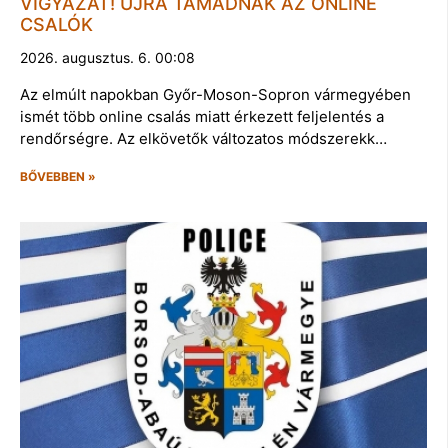
VIGYÁZAT! ÚJRA TÁMADNAK AZ ONLINE
CSALÓK
2026. augusztus. 6. 00:08
Az elmúlt napokban Győr-Moson-Sopron vármegyében
ismét több online csalás miatt érkezett feljelentés a
rendőrségre. Az elkövetők változatos módszerekk…
BŐVEBBEN »