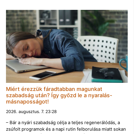
Miért érezzük fáradtabban magunkat
szabadság után? Így győzd le a nyaralás-
másnaposságot!
2026. augusztus. 7. 23:28
– Bár a nyári szabadság célja a teljes regenerálódás, a
zsúfolt programok és a napi rutin felborulása miatt sokan