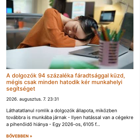
A dolgozók 94 százaléka fáradtsággal küzd,
mégis csak minden hatodik kér munkahelyi
segítséget
2026. augusztus. 7. 23:31
Láthatatlanul romlik a dolgozók állapota, miközben
továbbra is munkába járnak - Ilyen hatással van a cégekre
a pihenőidő hiánya - Egy 2026-os, 6105 f…
BŐVEBBEN »