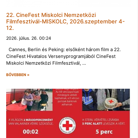
22. CineFest Miskolci Nemzetközi
Filmfesztivál-MISKOLC, 2026.szeptember 4-
12.
2026. július. 26. 00:24
Cannes, Berlin és Peking: elsőként három film a 22.
CineFest Hivatalos Versenyprogramjából CineFest
Miskolci Nemzetközi Filmfesztivál, …
BŐVEBBEN »