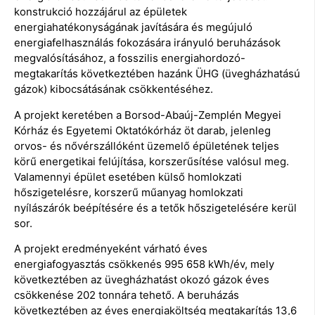
konstrukció hozzájárul az épületek
energiahatékonyságának javítására és megújuló
energiafelhasználás fokozására irányuló beruházások
megvalósításához, a fosszilis energiahordozó-
megtakarítás következtében hazánk ÜHG (üvegházhatású
gázok) kibocsátásának csökkentéséhez.
A projekt keretében a Borsod-Abaúj-Zemplén Megyei
Kórház és Egyetemi Oktatókórház öt darab, jelenleg
orvos- és nővérszállóként üzemelő épületének teljes
körű energetikai felújítása, korszerűsítése valósul meg.
Valamennyi épület esetében külső homlokzati
hőszigetelésre, korszerű műanyag homlokzati
nyílászárók beépítésére és a tetők hőszigetelésére kerül
sor.
A projekt eredményeként várható éves
energiafogyasztás csökkenés 995 658 kWh/év, mely
következtében az üvegházhatást okozó gázok éves
csökkenése 202 tonnára tehető. A beruházás
következtében az éves energiaköltség megtakarítás 13,6