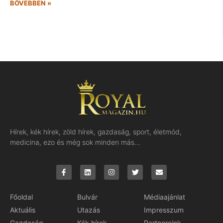
BŐVEBBEN »
Hírek, kék hírek, zöld hírek, gazdaság, sport, életmód,
medicina, ezo és még sok minden más…
Főoldal
Bulvár
Médiaajánlat
Aktuális
Utazás
Impresszum
Gazdaság
Kék hírek
Partnereink