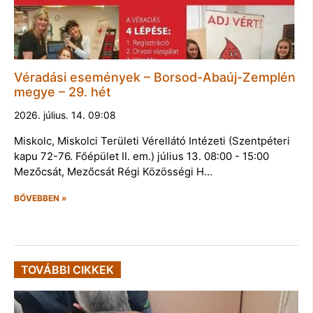
Véradási események – Borsod-Abaúj-Zemplén
megye – 29. hét
2026. július. 14. 09:08
Miskolc, Miskolci Területi Vérellátó Intézeti (Szentpéteri
kapu 72-76. Főépület II. em.) július 13. 08:00 - 15:00
Mezőcsát, Mezőcsát Régi Közösségi H…
BŐVEBBEN »
TOVÁBBI CIKKEK