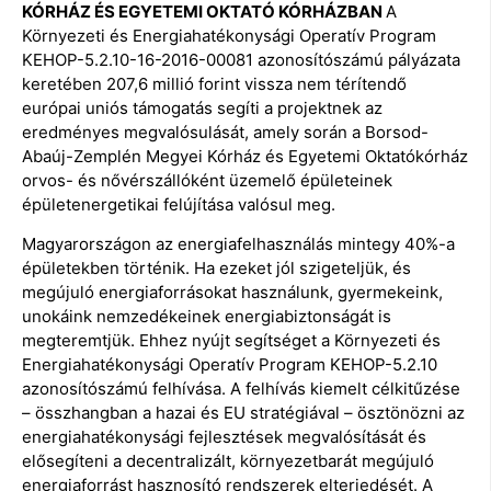
KÓRHÁZ ÉS EGYETEMI OKTATÓ KÓRHÁZBAN
A
Környezeti és Energiahatékonysági Operatív Program
KEHOP-5.2.10-16-2016-00081 azonosítószámú pályázata
keretében 207,6 millió forint vissza nem térítendő
európai uniós támogatás segíti a projektnek az
eredményes megvalósulását, amely során a Borsod-
Abaúj-Zemplén Megyei Kórház és Egyetemi Oktatókórház
orvos- és nővérszállóként üzemelő épületeinek
épületenergetikai felújítása valósul meg.
Magyarországon az energiafelhasználás mintegy 40%-a
épületekben történik. Ha ezeket jól szigeteljük, és
megújuló energiaforrásokat használunk, gyermekeink,
unokáink nemzedékeinek energiabiztonságát is
megteremtjük. Ehhez nyújt segítséget a Környezeti és
Energiahatékonysági Operatív Program KEHOP-5.2.10
azonosítószámú felhívása. A felhívás kiemelt célkitűzése
– összhangban a hazai és EU stratégiával – ösztönözni az
energiahatékonysági fejlesztések megvalósítását és
elősegíteni a decentralizált, környezetbarát megújuló
energiaforrást hasznosító rendszerek elterjedését. A