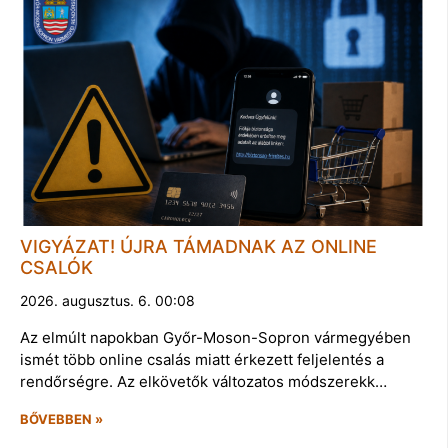
VIGYÁZAT! ÚJRA TÁMADNAK AZ ONLINE
CSALÓK
2026. augusztus. 6. 00:08
Az elmúlt napokban Győr-Moson-Sopron vármegyében
ismét több online csalás miatt érkezett feljelentés a
rendőrségre. Az elkövetők változatos módszerekk…
BŐVEBBEN »