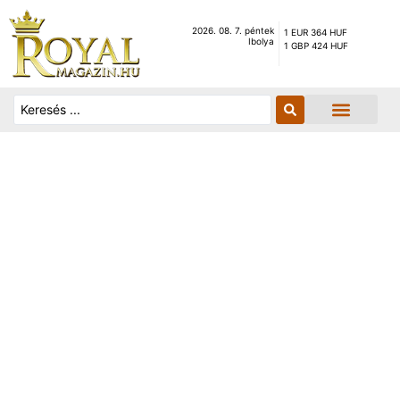
2026. 08. 7. péntek
1 EUR 364 HUF
Ibolya
1 GBP 424 HUF