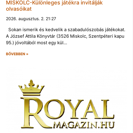
MISKOLC-Különleges játékra invitálják
olvasóikat
2026. augusztus. 2. 21:27
Sokan ismerik és kedvelik a szabadulószobás játékokat.
A József Attila Könyvtár (3526 Miskolc, Szentpéteri kapu
95.) jóvoltából most egy kül…
BŐVEBBEN »