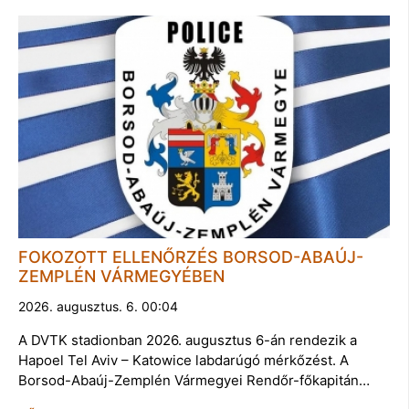
FOKOZOTT ELLENŐRZÉS BORSOD-ABAÚJ-
ZEMPLÉN VÁRMEGYÉBEN
2026. augusztus. 6. 00:04
A DVTK stadionban 2026. augusztus 6-án rendezik a
Hapoel Tel Aviv – Katowice labdarúgó mérkőzést. A
Borsod-Abaúj-Zemplén Vármegyei Rendőr-főkapitán…