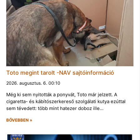
Toto megint tarolt -NAV sajtóinformáció
2026. augusztus. 6. 00:10
Még ki sem nyitották a ponyvát, Toto már jelzett. A
cigaretta- és kábítószerkereső szolgálati kutya ezúttal
sem tévedett: több mint hatezer doboz ille…
BŐVEBBEN »