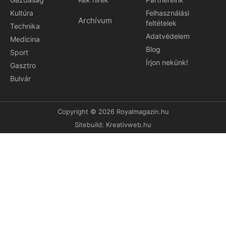
Kultúra
Felhasználási
Archívum
feltételek
Technika
Adatvédelem
Medicina
Blog
Sport
Írjon nekünk!
Gasztro
Bulvár
Copyright © 2026 Royalmagazin.hu
Sitebuild:
Kreativweb.hu