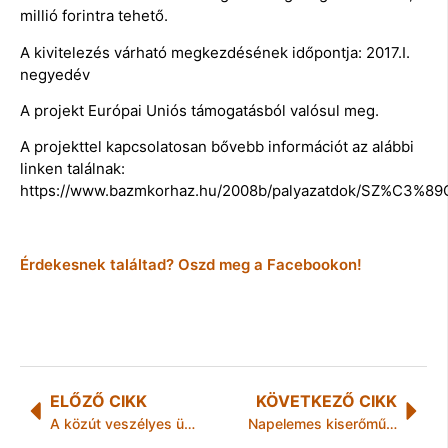
millió forintra tehető.
A kivitelezés várható megkezdésének időpontja: 2017.I.
negyedév
A projekt Európai Uniós támogatásból valósul meg.
A projekttel kapcsolatosan bővebb információt az alábbi
linken találnak:
https://www.bazmkorhaz.hu/2008b/palyazatdok/SZ%C3%8
Érdekesnek találtad? Oszd meg a Facebookon!
ELŐZŐ CIKK
KÖVETKEZŐ CIKK
A közút veszélyes üzem!
Napelemes kiserőmű épül a Megyi Kórházban