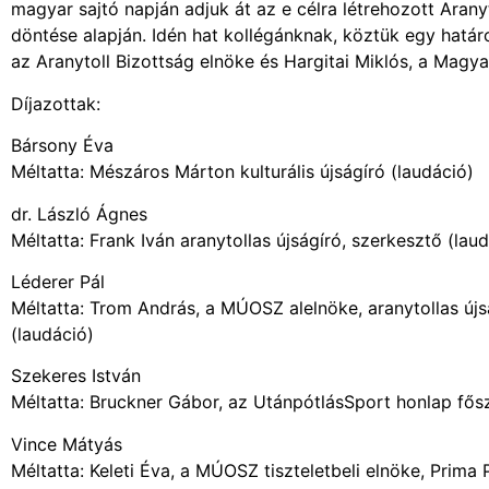
magyar sajtó napján adjuk át az e célra létrehozott Aran
döntése alapján. Idén hat kollégánknak, köztük egy határon
az Aranytoll Bizottság elnöke és Hargitai Miklós, a Mag
Díjazottak:
Bársony Éva
Méltatta: Mészáros Márton kulturális újságíró (laudáció)
dr. László Ágnes
Méltatta: Frank Iván aranytollas újságíró, szerkesztő (lau
Léderer Pál
Méltatta: Trom András, a MÚOSZ alelnöke, aranytollas újsá
(laudáció)
Szekeres István
Méltatta: Bruckner Gábor, az UtánpótlásSport honlap fős
Vince Mátyás
Méltatta: Keleti Éva, a MÚOSZ tiszteletbeli elnöke, Prima