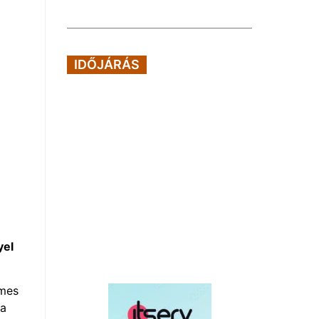
IDŐJÁRÁS
yel
emes
 a