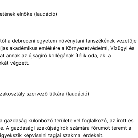
etének elnöke (laudáció)
től a debreceni egyetem növénytani tanszékének vezetője 
díjas akadémikus emlékére a Környezetvédelmi, Vízügyi és
at annak az újságíró kollégának ítélik oda, aki a
kát végzett.
 szakosztály szervező titkára (laudáció)
 gazdaság különböző területeivel foglalkozó, az írott és
e. A gazdasági szakújságírók számára fórumot teremt a
igyekszik képviselni tagjai szakmai érdekeit.