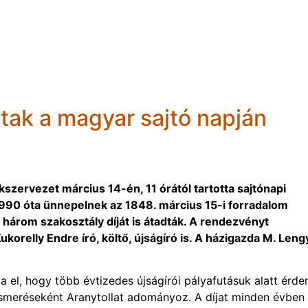
ztak a magyar sajtó napján
zervezet március 14-én, 11 órától tartotta sajtónapi
1990 óta ünnepelnek az 1848. március 15-i forradalom
 három szakosztály díját is átadták. A rendezvényt
korelly Endre író, költő, újságíró is. A házigazda M. Leng
l, hogy több évtizedes újságírói pályafutásuk alatt érd
smeréseként Aranytollat adományoz. A díjat minden évben