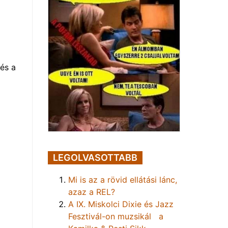
és a
LEGOLVASOTTABB
Mi is az a rövid ellátási lánc,
azaz a REL?
A IX. Miskolci Dixie és Jazz
Fesztivál-on muzsikál a