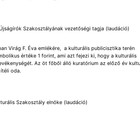
 Újságírók Szakosztályának vezetőségi tagja (laudáció)
an Virág F. Éva emlékére, a kulturális publicisztika terén
olikus értéke 1 forint, ami azt fejezi ki, hogy a kulturális
evékenységét. Az öt főből álló kuratórium az előző év kultu
ítéli oda.
lturális Szakosztály elnöke (laudáció)