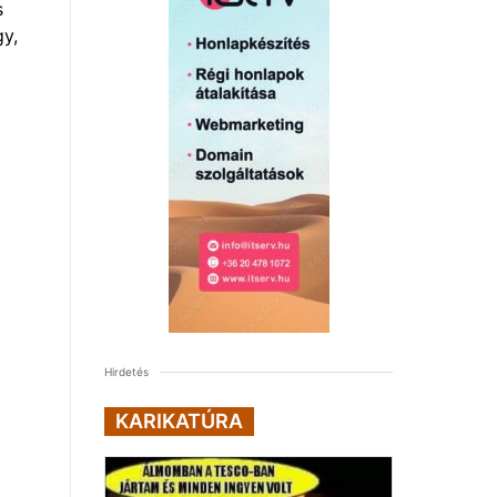
s
gy,
Hirdetés
KARIKATÚRA