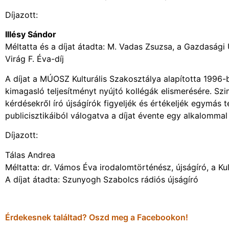
Díjazott:
Illésy Sándor
Méltatta és a díjat átadta: M. Vadas Zsuzsa, a Gazdasági
Virág F. Éva-díj
A díjat a MÚOSZ Kulturális Szakosztálya alapította 1996-b
kimagasló teljesítményt nyújtó kollégák elismerésére. Szimb
kérdésekről író újságírók figyeljék és értékeljék egymás t
publicisztikáiból válogatva a díjat évente egy alkalommal 
Díjazott:
Tálas Andrea
Méltatta: dr. Vámos Éva irodalomtörténész, újságíró, a Ku
A díjat átadta: Szunyogh Szabolcs rádiós újságíró
Érdekesnek találtad? Oszd meg a Facebookon!