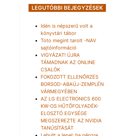
LEGUTÓBBI BEJEGYZÉSEK
Idén is népszerű volt a
könyvtári tábor
Toto megint tarolt -NAV
sajtóinformáció
VIGYÁZAT! ÚJRA
TÁMADNAK AZ ONLINE
CSALÓK
FOKOZOTT ELLENŐRZÉS
BORSOD-ABAÚJ-ZEMPLÉN
VÁRMEGYÉBEN
AZ LG ELECTRONICS 600
KW-OS HŰTŐFOLYADÉK-
ELOSZTÓ EGYSÉGE
MEGSZEREZTE AZ NVIDIA
TANÚSÍTÁSÁT
Lehullt a lepel: ha pénzre