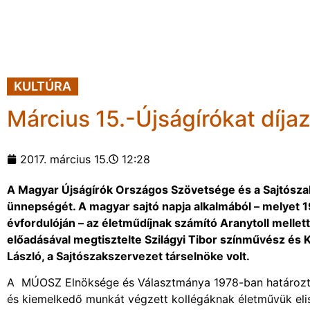
KULTÚRA
Március 15.-Újságírókat díja
2017. március 15.
12:28
A Magyar Újságírók Országos Szövetsége és a Sajtószaks
ünnepségét. A magyar sajtó napja alkalmából – melyet 
évfordulóján – az életműdíjnak számító Aranytoll mellett
előadásával megtisztelte Szilágyi Tibor színművész és Ku
László, a Sajtószakszervezet társelnöke volt.
A MÚOSZ Elnöksége és Választmánya 1978-ban határozta e
és kiemelkedő munkát végzett kollégáknak életművük eli