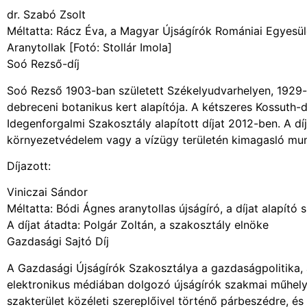
dr. Szabó Zsolt
Méltatta: Rácz Éva, a Magyar Újságírók Romániai Egyesül
Aranytollak [Fotó: Stollár Imola]
Soó Rezső-díj
Soó Rezső 1903-ban született Székelyudvarhelyen, 1929-
debreceni botanikus kert alapítója. A kétszeres Kossuth-
Idegenforgalmi Szakosztály alapított díjat 2012-ben. A díj
környezetvédelem vagy a vízügy területén kimagasló mun
Díjazott:
Viniczai Sándor
Méltatta: Bódi Ágnes aranytollas újságíró, a díjat alapító
A díjat átadta: Polgár Zoltán, a szakosztály elnöke
Gazdasági Sajtó Díj
A Gazdasági Újságírók Szakosztálya a gazdaságpolitika, a
elektronikus médiában dolgozó újságírók szakmai műhely
szakterület közéleti szereplőivel történő párbeszédre, és 