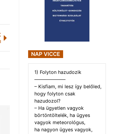
K
l
NAP VICCE
1) Folyton hazudozik
——————–
– Kisfiam, mi lesz így belőled,
hogy folyton csak
hazudozol?
– Ha ügyetlen vagyok
börtöntöltelék, ha ügyes
vagyok meteorológus,
ha nagyon ügyes vagyok,