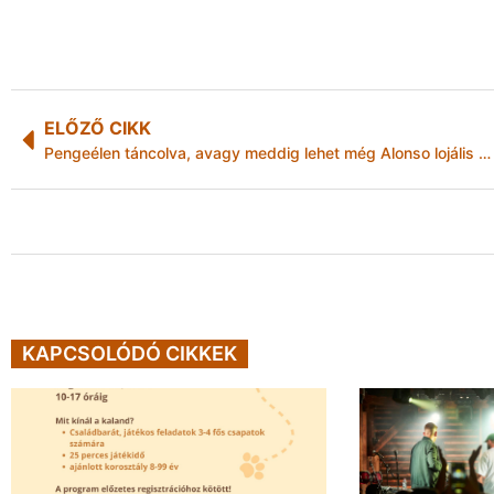
ELŐZŐ CIKK
Pengeélen táncolva, avagy meddig lehet még Alonso lojális a McLarenhez?
KAPCSOLÓDÓ CIKKEK