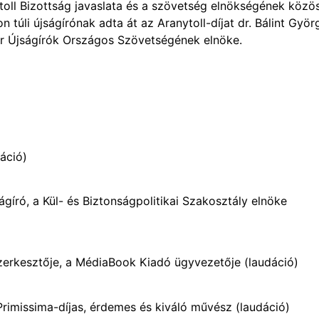
ytoll Bizottság javaslata és a szövetség elnökségének közö
 túli újságírónak adta át az Aranytoll-díjat dr. Bálint Györ
yar Újságírók Országos Szövetségének elnöke.
dáció)
gíró, a Kül- és Biztonságpolitikai Szakosztály elnöke
zerkesztője, a MédiaBook Kiadó ügyvezetője (laudáció)
 Primissima-díjas, érdemes és kiváló művész (laudáció)