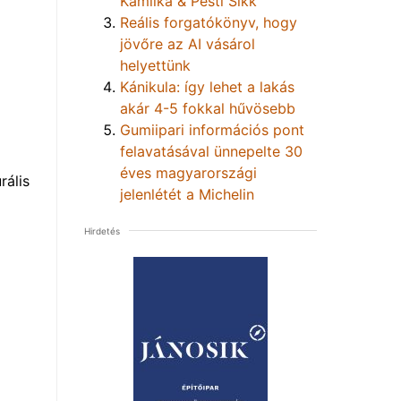
Kamilka & Pesti Sikk
Reális forgatókönyv, hogy
jövőre az AI vásárol
helyettünk
Kánikula: így lehet a lakás
akár 4-5 fokkal hűvösebb
Gumiipari információs pont
felavatásával ünnepelte 30
éves magyarországi
rális
jelenlétét a Michelin
Hirdetés