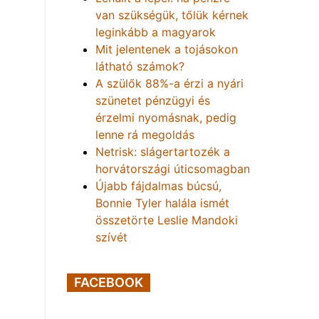
van szükségük, tőlük kérnek
leginkább a magyarok
Mit jelentenek a tojásokon
látható számok?
A szülők 88%-a érzi a nyári
szünetet pénzügyi és
érzelmi nyomásnak, pedig
lenne rá megoldás
Netrisk: slágertartozék a
horvátországi úticsomagban
Újabb fájdalmas búcsú,
Bonnie Tyler halála ismét
összetörte Leslie Mandoki
szívét
FACEBOOK