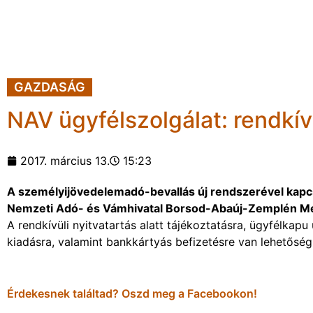
GAZDASÁG
NAV ügyfélszolgálat: rendkívü
2017. március 13.
15:23
A személyijövedelemadó-bevallás új rendszerével kapcso
Nemzeti Adó- és Vámhivatal Borsod-Abaúj-Zemplén Meg
A rendkívüli nyitvatartás alatt tájékoztatásra, ügyfélkap
kiadásra, valamint bankkártyás befizetésre van lehetőség
Érdekesnek találtad? Oszd meg a Facebookon!