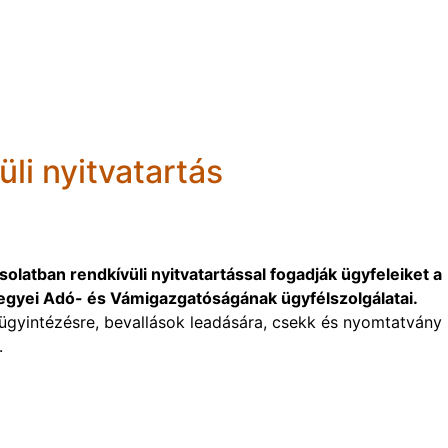
li nyitvatartás
latban rendkívüli nyitvatartással fogadják ügyfeleiket a
yei Adó- és Vámigazgatóságának ügyfélszolgálatai.
u ügyintézésre, bevallások leadására, csekk és nyomtatvány
.