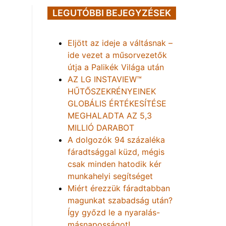
LEGUTÓBBI BEJEGYZÉSEK
Eljött az ideje a váltásnak –
ide vezet a műsorvezetők
útja a Palikék Világa után
AZ LG INSTAVIEW™
HŰTŐSZEKRÉNYEINEK
GLOBÁLIS ÉRTÉKESÍTÉSE
MEGHALADTA AZ 5,3
MILLIÓ DARABOT
A dolgozók 94 százaléka
fáradtsággal küzd, mégis
csak minden hatodik kér
munkahelyi segítséget
Miért érezzük fáradtabban
magunkat szabadság után?
Így győzd le a nyaralás-
másnaposságot!