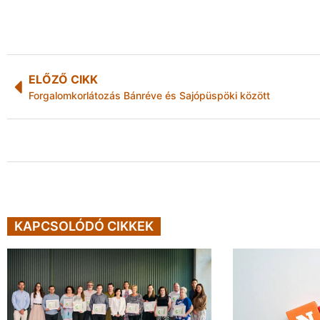
ELŐZŐ CIKK
Forgalomkorlátozás Bánréve és Sajópüspöki között
KAPCSOLÓDÓ CIKKEK