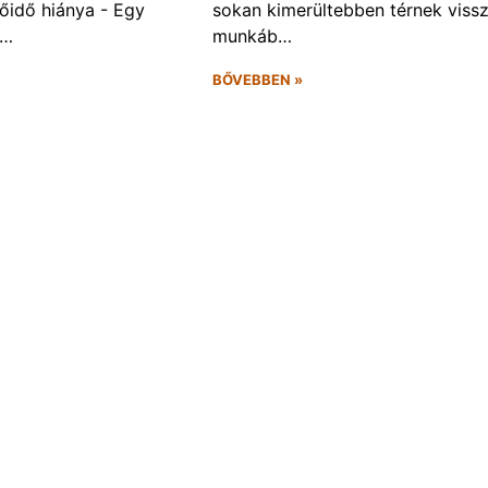
őidő hiánya - Egy
sokan kimerültebben térnek vissz
f…
munkáb…
BŐVEBBEN »