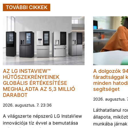
TOVÁBBI CIKKEK
AZ LG INSTAVIEW™
A dolgozók 94
HŰTŐSZEKRÉNYEINEK
fáradtsággal 
GLOBÁLIS ÉRTÉKESÍTÉSE
minden hatodi
MEGHALADTA AZ 5,3 MILLIÓ
segítséget
DARABOT
2026. augusztus. 
2026. augusztus. 7. 23:36
Láthatatlanul r
A világszerte népszerű LG InstaView
állapota, miköz
innovációja tíz évvel a bemutatása
munkába járnak 