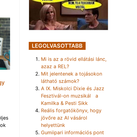
LEGOLVASOTTABB
Mi is az a rövid ellátási lánc,
azaz a REL?
Mit jelentenek a tojásokon
látható számok?
gy
A IX. Miskolci Dixie és Jazz
Fesztivál-on muzsikál a
Kamilka & Pesti Sikk
Reális forgatókönyv, hogy
jövőre az AI vásárol
ljes
helyettünk
mok
Gumiipari információs pont