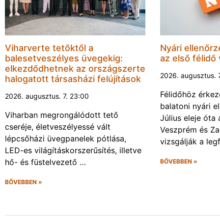
Viharverte tetőktől a
Nyári ellenőrz
balesetveszélyes üvegekig:
az első félidő
elkezdődhetnek az országszerte
2026. augusztus. 
halogatott társasházi felújítások
Félidőhöz érkez
2026. augusztus. 7. 23:00
balatoni nyári e
Viharban megrongálódott tető
Július eleje ót
cseréje, életveszélyessé vált
Veszprém és Za
lépcsőházi üvegpanelek pótlása,
vizsgálják a leg
LED-es világításkorszerűsítés, illetve
hő- és füstelvezető …
BŐVEBBEN »
BŐVEBBEN »