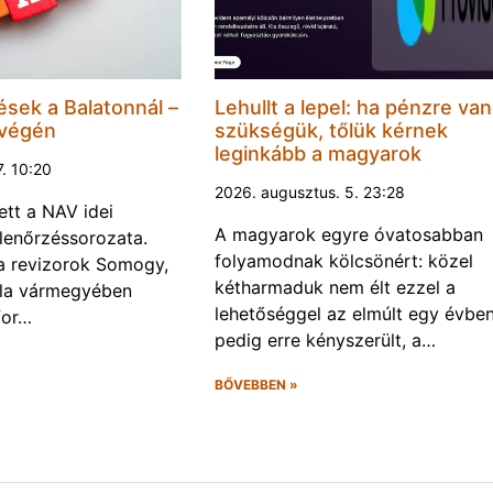
ések a Balatonnál –
Lehullt a lepel: ha pénzre van
 végén
szükségük, tőlük kérnek
leginkább a magyarok
7. 10:20
2026. augusztus. 5. 23:28
ett a NAV idei
A magyarok egyre óvatosabban
llenőrzéssorozata.
folyamodnak kölcsönért: közel
a a revizorok Somogy,
kétharmaduk nem élt ezzel a
la vármegyében
lehetőséggel az elmúlt egy évben
for…
pedig erre kényszerült, a…
BŐVEBBEN »