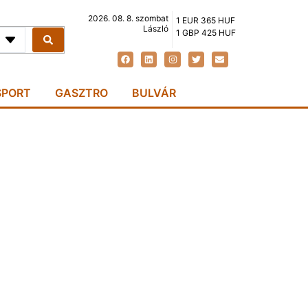
2026. 08. 8. szombat
1 EUR 365 HUF
László
1 GBP 425 HUF
SPORT
GASZTRO
BULVÁR