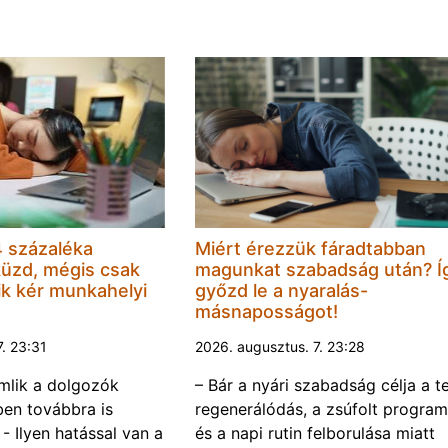
 százaléka
Miért érezzük fáradtabban
küzd, mégis csak
magunkat szabadság után? Í
k kér munkahelyi
győzd le a nyaralás-
másnaposságot!
7. 23:31
2026. augusztus. 7. 23:28
omlik a dolgozók
– Bár a nyári szabadság célja a te
ben továbbra is
regenerálódás, a zsúfolt progra
- Ilyen hatással van a
és a napi rutin felborulása miatt