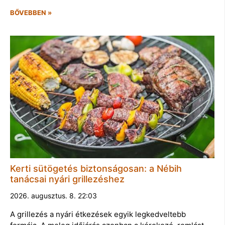
BŐVEBBEN »
Kerti sütögetés biztonságosan: a Nébih
tanácsai nyári grillezéshez
2026. augusztus. 8. 22:03
A grillezés a nyári étkezések egyik legkedveltebb