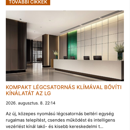
TOVÁBBI CIKKEK
KOMPAKT LÉGCSATORNÁS KLÍMÁVAL BŐVÍTI
KÍNÁLATÁT AZ LG
2026. augusztus. 8. 22:14
Az új, közepes nyomású légcsatornás beltéri egység
rugalmas telepítést, csendes működést és intelligens
vezérlést kínál lakó- és kisebb kereskedelmi t…