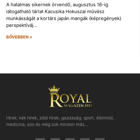
A hatalmas sikernek örvendő, augusztus 16-ig
látogatható tárlat Kacusika Hokuszai művész
munkásságát a kortárs japán mangák (képregények)
perspektíváj…
BŐVEBBEN »
Hírek, kék hírek, zöld hírek, gazdaság, sport, életmód,
medicina, ezo és még sok minden más…