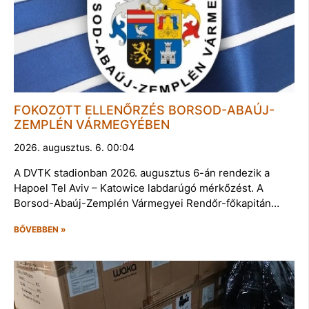
FOKOZOTT ELLENŐRZÉS BORSOD-ABAÚJ-
ZEMPLÉN VÁRMEGYÉBEN
2026. augusztus. 6. 00:04
A DVTK stadionban 2026. augusztus 6-án rendezik a
Hapoel Tel Aviv – Katowice labdarúgó mérkőzést. A
Borsod-Abaúj-Zemplén Vármegyei Rendőr-főkapitán…
BŐVEBBEN »