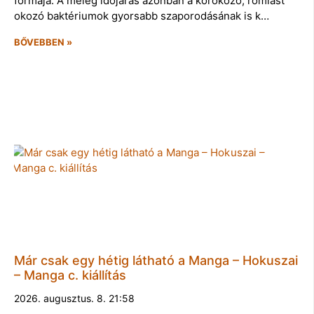
formája. A meleg időjárás azonban a kórokozó, romlást
okozó baktériumok gyorsabb szaporodásának is k…
BŐVEBBEN »
Már csak egy hétig látható a Manga – Hokuszai
– Manga c. kiállítás
2026. augusztus. 8. 21:58