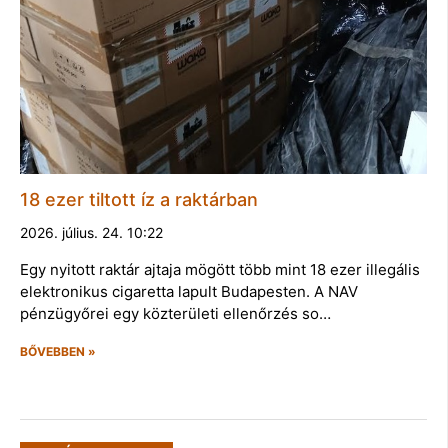
18 ezer tiltott íz a raktárban
2026. július. 24. 10:22
Egy nyitott raktár ajtaja mögött több mint 18 ezer illegális
elektronikus cigaretta lapult Budapesten. A NAV
pénzügyőrei egy közterületi ellenőrzés so…
BŐVEBBEN »