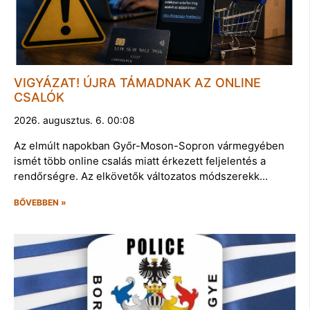
VIGYÁZAT! ÚJRA TÁMADNAK AZ ONLINE
CSALÓK
2026. augusztus. 6. 00:08
Az elmúlt napokban Győr-Moson-Sopron vármegyében
ismét több online csalás miatt érkezett feljelentés a
rendőrségre. Az elkövetők változatos módszerekk…
BŐVEBBEN »