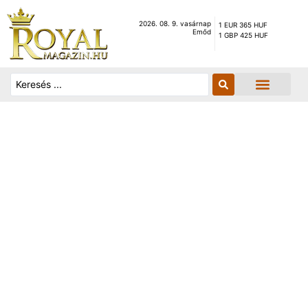
2026. 08. 9. vasárnap
1 EUR 365 HUF
Emőd
1 GBP 425 HUF