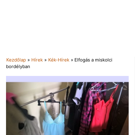
Kezdőlap
»
Hírek
»
Kék-Hírek
»
Elfogás a miskolci
bordélyban