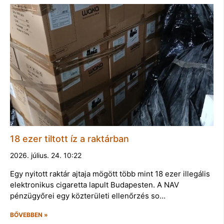
18 ezer tiltott íz a raktárban
2026. július. 24. 10:22
Egy nyitott raktár ajtaja mögött több mint 18 ezer illegális
elektronikus cigaretta lapult Budapesten. A NAV
pénzügyőrei egy közterületi ellenőrzés so…
BŐVEBBEN »