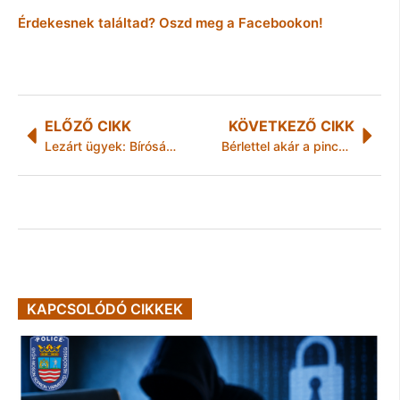
Érdekesnek találtad? Oszd meg a Facebookon!
ELŐZŐ CIKK
KÖVETKEZŐ CIKK
Lezárt ügyek: Bíróság előtt felelhet a hejőszalontai nő
Bérlettel akár a pincébe is!
KAPCSOLÓDÓ CIKKEK