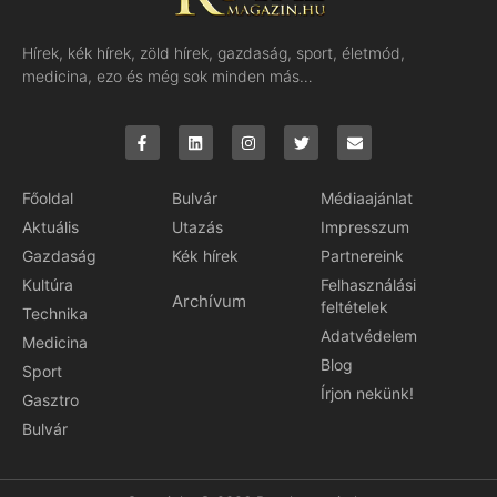
Hírek, kék hírek, zöld hírek, gazdaság, sport, életmód,
medicina, ezo és még sok minden más…
Főoldal
Bulvár
Médiaajánlat
Aktuális
Utazás
Impresszum
Gazdaság
Kék hírek
Partnereink
Kultúra
Felhasználási
Archívum
feltételek
Technika
Adatvédelem
Medicina
Blog
Sport
Írjon nekünk!
Gasztro
Bulvár