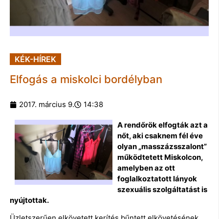
KÉK-HÍREK
Elfogás a miskolci bordélyban
2017. március 9.
14:38
A rendőrök elfogták azt a
nőt, aki csaknem fél éve
olyan „masszázsszalont”
működtetett Miskolcon,
amelyben az ott
foglalkoztatott lányok
szexuális szolgáltatást is
nyújtottak.
Üzletszerűen elkövetett kerítés bűntett elkövetésének