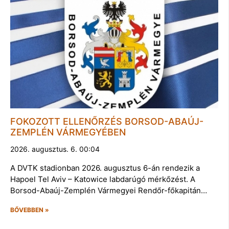
FOKOZOTT ELLENŐRZÉS BORSOD-ABAÚJ-
ZEMPLÉN VÁRMEGYÉBEN
2026. augusztus. 6. 00:04
A DVTK stadionban 2026. augusztus 6-án rendezik a
Hapoel Tel Aviv – Katowice labdarúgó mérkőzést. A
Borsod-Abaúj-Zemplén Vármegyei Rendőr-főkapitán…
BŐVEBBEN »