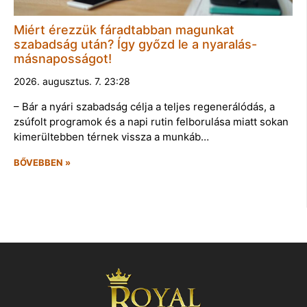
Miért érezzük fáradtabban magunkat
szabadság után? Így győzd le a nyaralás-
másnaposságot!
2026. augusztus. 7. 23:28
– Bár a nyári szabadság célja a teljes regenerálódás, a
zsúfolt programok és a napi rutin felborulása miatt sokan
kimerültebben térnek vissza a munkáb…
BŐVEBBEN »