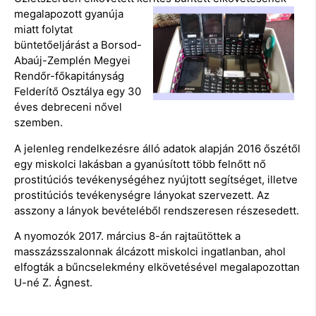
megalapozott
gyanúja
miatt folytat
büntetőeljárást a Borsod-
Abaúj-Zemplén Megyei
Rendőr-főkapitányság
Felderítő Osztálya egy 30
éves debreceni nővel
szemben.
A jelenleg rendelkezésre álló adatok alapján 2016 őszétől
egy miskolci lakásban a gyanúsított több felnőtt nő
prostitúciós tevékenységéhez nyújtott segítséget, illetve
prostitúciós tevékenységre lányokat szervezett. Az
asszony a lányok bevételéből rendszeresen részesedett.
A nyomozók 2017. március 8-án rajtaütöttek a
masszázsszalonnak álcázott miskolci ingatlanban, ahol
elfogták a bűncselekmény elkövetésével megalapozottan
U-né Z. Ágnest.