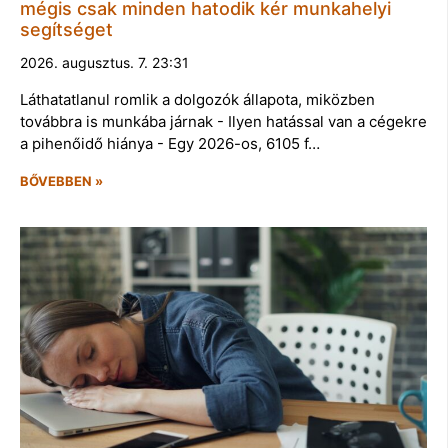
mégis csak minden hatodik kér munkahelyi
segítséget
2026. augusztus. 7. 23:31
Láthatatlanul romlik a dolgozók állapota, miközben
továbbra is munkába járnak - Ilyen hatással van a cégekre
a pihenőidő hiánya - Egy 2026-os, 6105 f…
BŐVEBBEN »