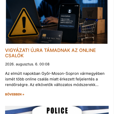
VIGYÁZAT! ÚJRA TÁMADNAK AZ ONLINE
CSALÓK
2026. augusztus. 6. 00:08
Az elmúlt napokban Győr-Moson-Sopron vármegyében
ismét több online csalás miatt érkezett feljelentés a
rendőrségre. Az elkövetők változatos módszerekk…
BŐVEBBEN »