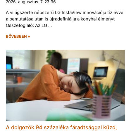
2026. augusztus. 7. 23:36
A világszerte népszerű LG InstaView innovációja tíz évvel
a bemutatása után is újradefiniálja a konyhai élményt
Összefoglaló: Az LG …
BŐVEBBEN »
A dolgozók 94 százaléka fáradtsággal küzd,