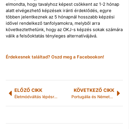
elmondta, hogy tavalyhoz képest csökkent az 1-2 hónap
alatt elvégezhető képzések iránti érdeklődés, egyre
többen jelentkeznek az 5 hónapnál hosszabb képzési
idővel rendelkező tanfolyamokra, melyből arra
következtethetünk, hogy az OKJ-s képzés sokak számára
válik a felsőoktatás tényleges alternatívájává.
Érdekesnek találtad? Oszd meg a Facebookon!
ELŐZŐ CIKK
KÖVETKEZŐ CIKK
Életmódváltás lépésről lépésre – profi segítséggel
Portugália és Németország a Red Bull Air Race versenynaptárában