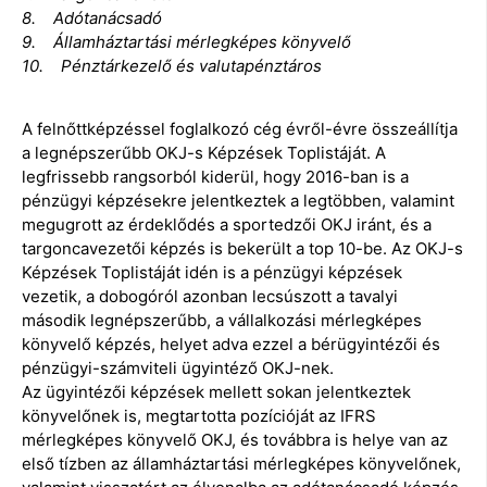
8. Adótanácsadó
9. Államháztartási mérlegképes könyvelő
10. Pénztárkezelő és valutapénztáros
A felnőttképzéssel foglalkozó cég évről-évre összeállítja
a legnépszerűbb OKJ-s Képzések Toplistáját. A
legfrissebb rangsorból kiderül, hogy 2016-ban is a
pénzügyi képzésekre jelentkeztek a legtöbben, valamint
megugrott az érdeklődés a sportedzői OKJ iránt, és a
targoncavezetői képzés is bekerült a top 10-be. Az OKJ-s
Képzések Toplistáját idén is a pénzügyi képzések
vezetik, a dobogóról azonban lecsúszott a tavalyi
második legnépszerűbb, a vállalkozási mérlegképes
könyvelő képzés, helyet adva ezzel a bérügyintézői és
pénzügyi-számviteli ügyintéző OKJ-nek.
Az ügyintézői képzések mellett sokan jelentkeztek
könyvelőnek is, megtartotta pozícióját az IFRS
mérlegképes könyvelő OKJ, és továbbra is helye van az
első tízben az államháztartási mérlegképes könyvelőnek,