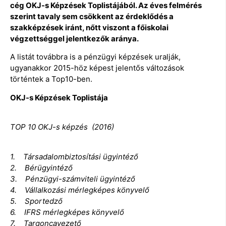
cég OKJ-s Képzések Toplistájából. Az éves felmérés
szerint tavaly sem csökkent az érdeklődés a
szakképzések iránt, nőtt viszont a főiskolai
végzettséggel jelentkezők aránya.
A listát továbbra is a pénzügyi képzések uralják,
ugyanakkor 2015-höz képest jelentős változások
történtek a Top10-ben.
OKJ-s Képzések Toplistája
TOP 10 OKJ-s képzés (2016)
1. Társadalombiztosítási ügyintéző
2. Bérügyintéző
3. Pénzügyi-számviteli ügyintéző
4. Vállalkozási mérlegképes könyvelő
5. Sportedző
6. IFRS mérlegképes könyvelő
7. Targoncavezető