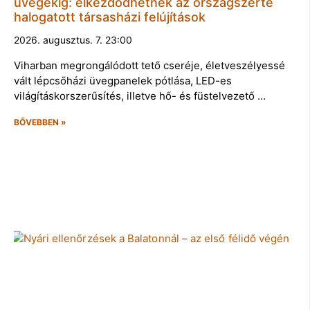
üvegekig: elkezdődhetnek az országszerte
halogatott társasházi felújítások
2026. augusztus. 7. 23:00
Viharban megrongálódott tető cseréje, életveszélyessé
vált lépcsőházi üvegpanelek pótlása, LED-es
világításkorszerűsítés, illetve hő- és füstelvezető …
BŐVEBBEN »