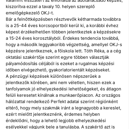
valamint visszatért az élvonalba az adótanácsadó képzés,
kiszorítva ezzel a tavaly 10. helyen szereplő
emelőgépkezelő OKJ-t.
Bár a felnőttképzésben résztvevők kétharmada továbbra
is a 25-44 éves korcsoportból kerül ki, a korábbi évhez
képest érzékelhetően többen jelentkeztek a képzésekre
a 15-24 éves korosztályból. Érdekes tendencia továbbá,
hogy a második leggyakoribb végzettség, amellyel OKJ-s
képzésre jelentkeznek, a főiskola lett. Tóth Réka, a a cég
oktatási szakértője szerint egyre többen választják
pályamódosítás céljából is ezeket a rugalmas képzési
időben elvégezhető, gyakorlatorientált képzéseket.
A pénzügyi képzések különösen népszerűek a
jelentkezők körében, ami nem véletlen, hiszen ezek a
tanfolyamok jó elhelyezkedési lehetőségeket, és átlagon
felüli keresetet kínálnak a munkaerőpiacon. Az országos
hálózattal rendelkező Perfekt adatai szerint régiónként
eltérő, hogy mely szakmák iránt a legnagyobb a kereslet,
ezért mielőtt jelentkeznénk, érdemes helyben
érdeklődni, hogy a lehető legjobb elhelyezkedési
esélyekkel vágjunk bele a tanulásba. A szakértő azt is