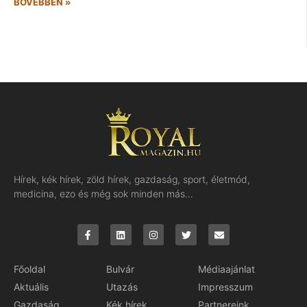
BŐVEBBEN »
Hírek, kék hírek, zöld hírek, gazdaság, sport, életmód,
medicina, ezo és még sok minden más…
Főoldal
Bulvár
Médiaajánlat
Aktuális
Utazás
Impresszum
Gazdaság
Kék hírek
Partnereink