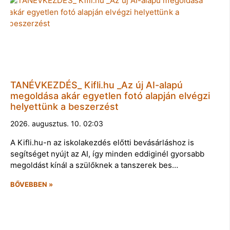
TANÉVKEZDÉS_ Kifli.hu _Az új AI-alapú
megoldása akár egyetlen fotó alapján elvégzi
helyettünk a beszerzést
2026. augusztus. 10. 02:03
A Kifli.hu-n az iskolakezdés előtti bevásárláshoz is
segítséget nyújt az AI, így minden eddiginél gyorsabb
megoldást kínál a szülőknek a tanszerek bes…
BŐVEBBEN »