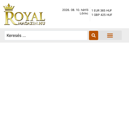
2026. 08. 10. hétfő
1 EUR 365 HUF
Lőrinc
1 GBP 425 HUF