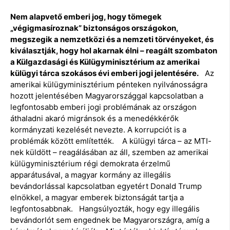
Nem alapvető emberi jog, hogy tömegek
„végigmasíroznak” biztonságos országokon,
megszegik a nemzetközi és a nemzeti törvényeket, és
kiválasztják, hogy hol akarnak élni – reagált szombaton
a Külgazdasági és Külügyminisztérium az amerikai
külügyi tárca szokásos évi emberi jogi jelentésére.
Az
amerikai külügyminisztérium pénteken nyilvánosságra
hozott jelentésében Magyarországgal kapcsolatban a
legfontosabb emberi jogi problémának az országon
áthaladni akaró migránsok és a menedékkérők
kormányzati kezelését nevezte. A korrupciót is a
problémák között említették. A külügyi tárca – az MTI-
nek küldött – reagálásában az áll, szemben az amerikai
külügyminisztérium régi demokrata érzelmű
apparátusával, a magyar kormány az illegális
bevándorlással kapcsolatban egyetért Donald Trump
elnökkel, a magyar emberek biztonságát tartja a
legfontosabbnak. Hangsúlyozták, hogy egy illegális
bevándorlót sem engednek be Magyarországra, amíg a