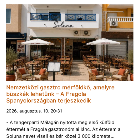
Nemzetközi gasztro mérföldkő, amelyre
büszkék lehetünk – A Fragola
Spanyolországban terjeszkedik
2026. augusztus. 10. 20:31
- A tengerparti Málagán nyitotta meg első külföldi
éttermét a Fragola gasztronómiai lánc. Az étterem a
Soluna nevet viseli és bár közel 3 000 kilométe…