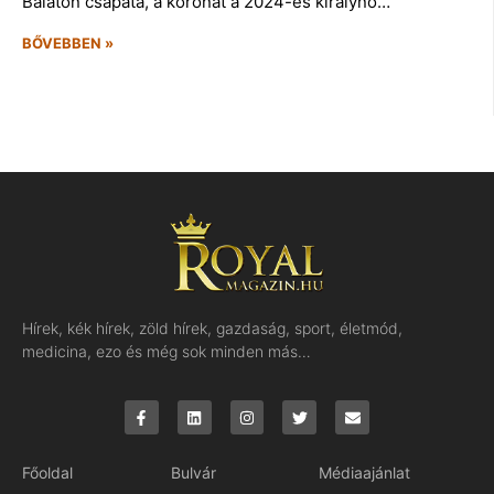
Balaton csapata, a koronát a 2024-es királynő…
BŐVEBBEN »
Hírek, kék hírek, zöld hírek, gazdaság, sport, életmód,
medicina, ezo és még sok minden más…
Főoldal
Bulvár
Médiaajánlat