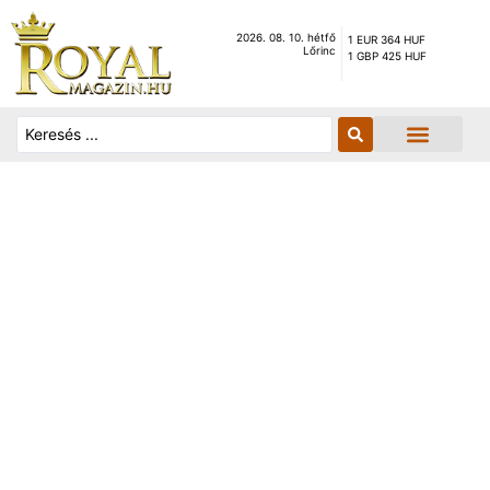
2026. 08. 10. hétfő
1 EUR 364 HUF
Lőrinc
1 GBP 425 HUF