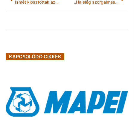
Ismét kiosztották az InStyle – Style Award díjakat
„Ha elég szorgalmas és tehetséges vagy, eljuthatsz a világ tetejére”
KAPCSOLÓDÓ CIKKEK