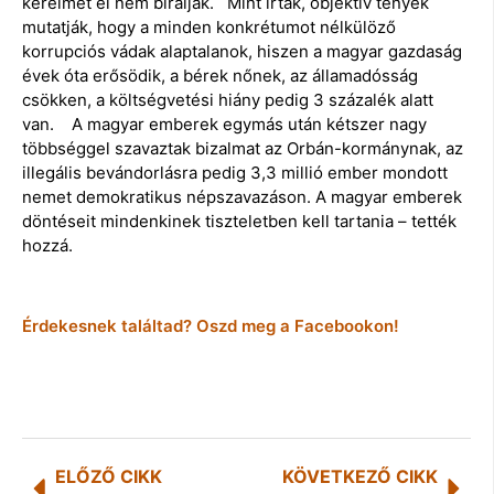
kérelmét el nem bírálják. Mint írták, objektív tények
mutatják, hogy a minden konkrétumot nélkülöző
korrupciós vádak alaptalanok, hiszen a magyar gazdaság
évek óta erősödik, a bérek nőnek, az államadósság
csökken, a költségvetési hiány pedig 3 százalék alatt
van. A magyar emberek egymás után kétszer nagy
többséggel szavaztak bizalmat az Orbán-kormánynak, az
illegális bevándorlásra pedig 3,3 millió ember mondott
nemet demokratikus népszavazáson. A magyar emberek
döntéseit mindenkinek tiszteletben kell tartania – tették
hozzá.
Érdekesnek találtad? Oszd meg a Facebookon!
ELŐZŐ CIKK
KÖVETKEZŐ CIKK