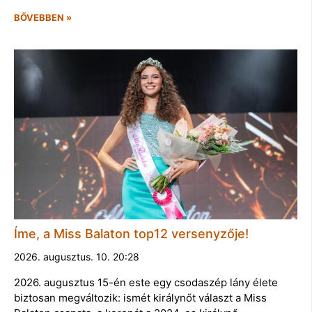
BŐVEBBEN »
Íme, a Miss Balaton top12 versenyzője!
2026. augusztus. 10. 20:28
2026. augusztus 15-én este egy csodaszép lány élete
biztosan megváltozik: ismét királynőt választ a Miss