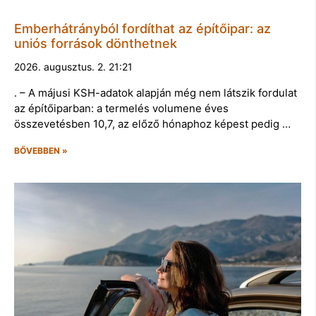
Emberhátrányból fordíthat az építőipar: az
uniós források dönthetnek
2026. augusztus. 2. 21:21
. – A májusi KSH-adatok alapján még nem látszik fordulat
az építőiparban: a termelés volumene éves
összevetésben 10,7, az előző hónaphoz képest pedig …
BŐVEBBEN »