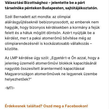
Választási Bizottsághoz – jelentette be a párt
társelnöke pénteken Budapesten, sajtótájékoztatón.
Szél Bernadett azt mondta: az olimpiai
aláírásgyűjtéseknél bebizonyosodott, az emberek nem
hagyják, hogy bizonyos kérdésekben a kormány a fejük
felett és a hátuk mögött döntsön. Azért nyújtják be a
kérdést, mert a paksi atomerőmű bővítése még az
olimpiarendezésnél is kockázatosabb vállalkozás –
közölte.
Az LMP kérdése úgy szól: „Egyetért-e Ön azzal, hogy a
jelenleg üzemelő atomerőművi blokkok kapacitásánál
nagyobb összesített áramtermelő kapacitással
Magyarországon atomerőművek ne legyenek üzembe
helyezhetőek?”
-MTI-
Érdekesnek találtad? Oszd meg a Facebookon!