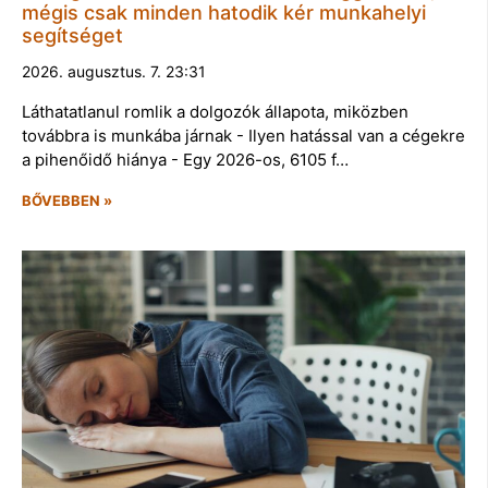
mégis csak minden hatodik kér munkahelyi
segítséget
2026. augusztus. 7. 23:31
Láthatatlanul romlik a dolgozók állapota, miközben
továbbra is munkába járnak - Ilyen hatással van a cégekre
a pihenőidő hiánya - Egy 2026-os, 6105 f…
BŐVEBBEN »