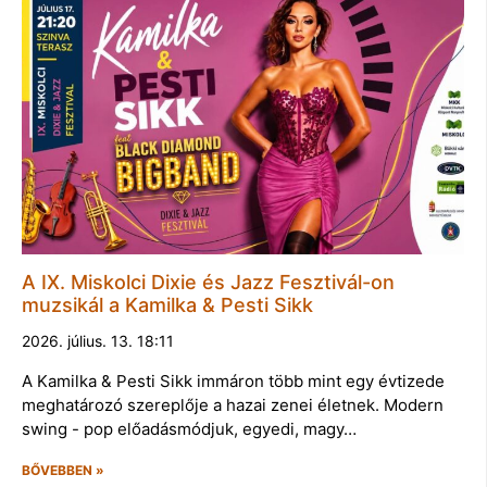
A IX. Miskolci Dixie és Jazz Fesztivál-on
muzsikál a Kamilka & Pesti Sikk
2026. július. 13. 18:11
A Kamilka & Pesti Sikk immáron több mint egy évtizede
meghatározó szereplője a hazai zenei életnek. Modern
swing - pop előadásmódjuk, egyedi, magy…
BŐVEBBEN »