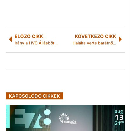
ELŐZŐ CIKK
KÖVETKEZŐ CIKK
Irány a HVG Állásbörze!
Halálra verte barátnőjét egy férfi Miskolcon
KAPCSOLÓDÓ CIKKEK