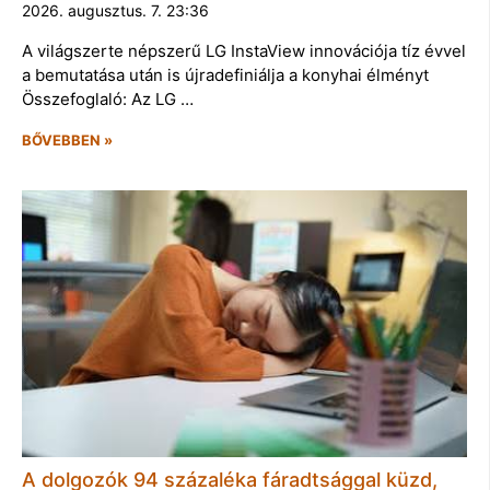
2026. augusztus. 7. 23:36
A világszerte népszerű LG InstaView innovációja tíz évvel
a bemutatása után is újradefiniálja a konyhai élményt
Összefoglaló: Az LG …
BŐVEBBEN »
A dolgozók 94 százaléka fáradtsággal küzd,