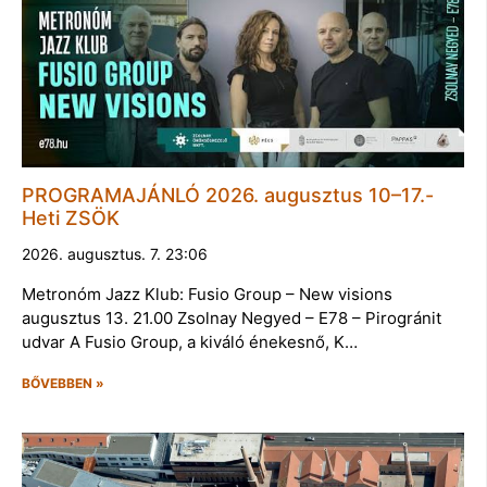
PROGRAMAJÁNLÓ 2026. augusztus 10–17.-
Heti ZSÖK
2026. augusztus. 7. 23:06
Metronóm Jazz Klub: Fusio Group – New visions
augusztus 13. 21.00 Zsolnay Negyed – E78 – Pirogránit
udvar A Fusio Group, a kiváló énekesnő, K…
BŐVEBBEN »