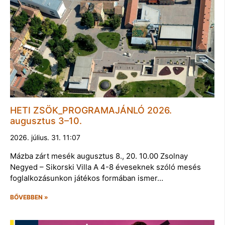
HETI ZSÖK_PROGRAMAJÁNLÓ 2026.
augusztus 3–10.
2026. július. 31. 11:07
Mázba zárt mesék augusztus 8., 20. 10.00 Zsolnay
Negyed – Sikorski Villa A 4-8 éveseknek szóló mesés
foglalkozásunkon játékos formában ismer…
BŐVEBBEN »