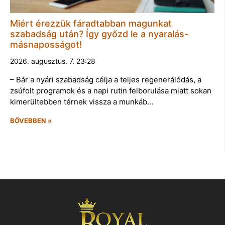
Miért érezzük fáradtabban magunkat
szabadság után? Így győzd le a nyaralás-
másnaposságot!
2026. augusztus. 7. 23:28
– Bár a nyári szabadság célja a teljes regenerálódás, a
zsúfolt programok és a napi rutin felborulása miatt sokan
kimerültebben térnek vissza a munkáb…
BŐVEBBEN »