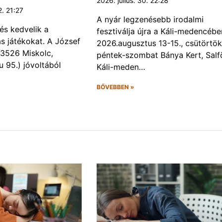
2026. július. 30. 22:28
2. 21:27
A nyár legzenésebb irodalmi
és kedvelik a
fesztiválja újra a Káli-medencébe
s játékokat. A József
2026.augusztus 13-15., csütörtök
 (3526 Miskolc,
péntek-szombat Bánya Kert, Salf
u 95.) jóvoltából
Káli-meden…
BŐVEBBEN »