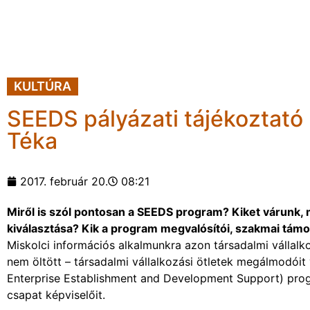
KULTÚRA
SEEDS pályázati tájékoztató 
Téka
2017. február 20.
08:21
Miről is szól pontosan a SEEDS program? Kiket várunk, m
kiválasztása? Kik a program megvalósítói, szakmai támo
Miskolci információs alkalmunkra azon társadalmi vállalko
nem öltött – társadalmi vállalkozási ötletek megálmodóit
Enterprise Establishment and Development Support) prog
csapat képviselőit.