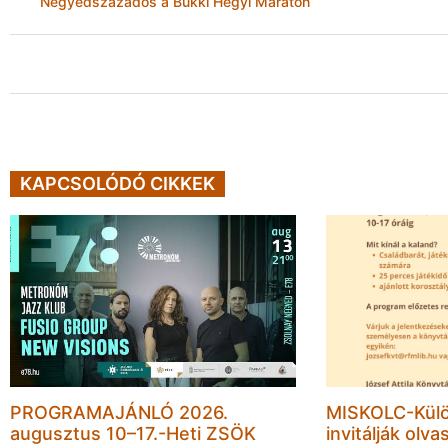
Negyedszázados a Bükki Hegyi Maraton
KAPCSOLÓDÓ CIKKEK
PROGRAMAJÁNLÓ 2026.
MISKOLC-Külö
augusztus 10–17.-Heti ZSÖK
invitálják olva