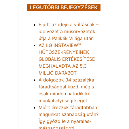
LEGUTÓBBI BEJEGYZÉSEK
Eljött az ideje a váltásnak –
ide vezet a műsorvezetők
útja a Palikék Világa után
AZ LG INSTAVIEW™
HŰTŐSZEKRÉNYEINEK
GLOBÁLIS ÉRTÉKESÍTÉSE
MEGHALADTA AZ 5,3
MILLIÓ DARABOT
A dolgozók 94 százaléka
fáradtsággal küzd, mégis
csak minden hatodik kér
munkahelyi segítséget
Miért érezzük fáradtabban
magunkat szabadság után?
Így győzd le a nyaralás-
másnaposságot!