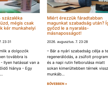
 százaléka
Miért érezzük fáradtabban
küzd, mégis csak
magunkat szabadság után? Í
k kér munkahelyi
győzd le a nyaralás-
másnaposságot!
7. 23:31
2026. augusztus. 7. 23:28
omlik a dolgozók
– Bár a nyári szabadság célja a te
ben továbbra is
regenerálódás, a zsúfolt progra
- Ilyen hatással van a
és a napi rutin felborulása miatt
őidő hiánya - Egy
sokan kimerültebben térnek vissz
f…
munkáb…
BŐVEBBEN »