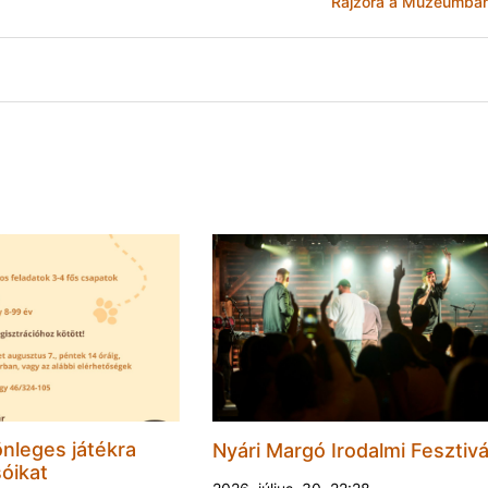
Rajzóra a Múzeumba
nleges játékra
Nyári Margó Irodalmi Fesztivá
sóikat