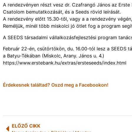
A rendezvényen részt vesz dr. Czafrangó János az Erste
Csatolom bemutatkozását, és a Seeds rövid leírását.
A rendezvény előtt 15.30-től, vagy a a rendezvény végén, 
Reméljük, minél több miskolci jó ötlet fog a program seg
A SEEDS társadalmi vállalkozásfejlesztési program tanács
Február 22-én, csütörtökön, du. 16.00-tól lesz a SEEDS t
a Batyu-Tékában (Miskolc, Arany. János u. 4.)
https://www.erstebank.hu/extras/ersteseeds/index.html
Érdekesnek találtad? Oszd meg a Facebookon!
ELŐZŐ CIKK