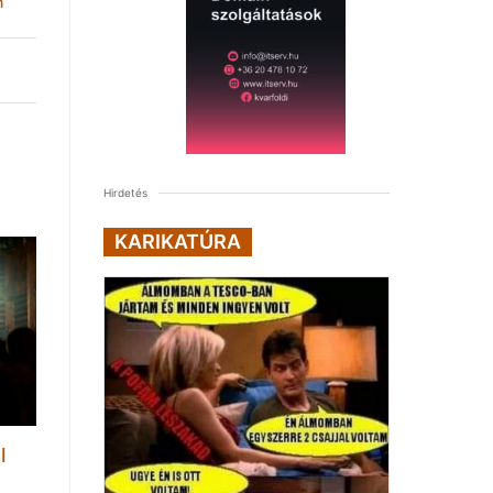
n
Hirdetés
KARIKATÚRA
l