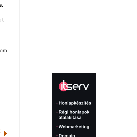
e.
l.
lom
K