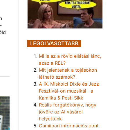
n
-
öld
LEGOLVASOTTABB
Mi is az a rövid ellátási lánc,
azaz a REL?
Mit jelentenek a tojásokon
látható számok?
A IX. Miskolci Dixie és Jazz
Fesztivál-on muzsikál a
Kamilka & Pesti Sikk
Reális forgatókönyv, hogy
jövőre az AI vásárol
helyettünk
Gumiipari információs pont