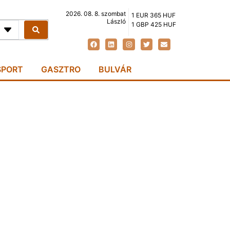
2026. 08. 8. szombat
1 EUR 365 HUF
László
1 GBP 425 HUF
SPORT
GASZTRO
BULVÁR