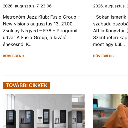
2026. augusztus. 7. 23:06
2026. augusztus. 
Metronóm Jazz Klub: Fusio Group –
Sokan ismerik 
New visions augusztus 13. 21.00
szabadulószobá
Zsolnay Negyed – E78 – Pirogránit
Attila Könyvtár
udvar A Fusio Group, a kiváló
Szentpéteri kap
énekesnő, K…
most egy kül…
BŐVEBBEN »
BŐVEBBEN »
TOVÁBBI CIKKEK