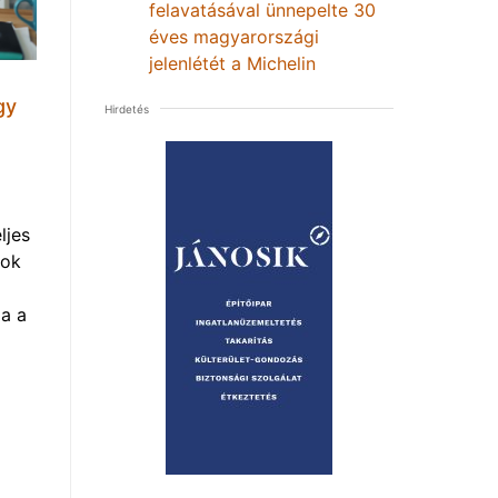
felavatásával ünnepelte 30
éves magyarországi
jelenlétét a Michelin
gy
Hirdetés
ljes
mok
a a