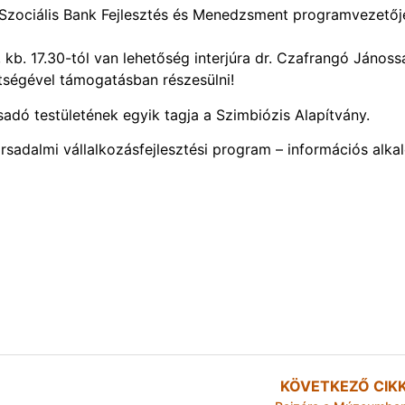
 Szociális Bank Fejlesztés és Menedzsment programvezetőj
kb. 17.30-tól van lehetőség interjúra dr. Czafrangó Jánossa
ítségével támogatásban részesülni!
adó testületének egyik tagja a Szimbiózis Alapítvány.
ársadalmi vállalkozásfejlesztési program – információs alka
KÖVETKEZŐ CIK