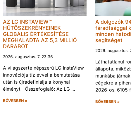
AZ LG INSTAVIEW™
A dolgozók 94
HŰTŐSZEKRÉNYEINEK
fáradtsággal 
GLOBÁLIS ÉRTÉKESÍTÉSE
minden hatodi
MEGHALADTA AZ 5,3 MILLIÓ
segítséget
DARABOT
2026. augusztus. 
2026. augusztus. 7. 23:36
Láthatatlanul r
A világszerte népszerű LG InstaView
állapota, miköz
innovációja tíz évvel a bemutatása
munkába járnak 
után is újradefiniálja a konyhai
cégekre a pihen
élményt Összefoglaló: Az LG …
2026-os, 6105 
BŐVEBBEN »
BŐVEBBEN »