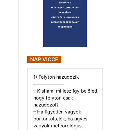
NAP VICCE
1) Folyton hazudozik
——————–
– Kisfiam, mi lesz így belőled,
hogy folyton csak
hazudozol?
– Ha ügyetlen vagyok
börtöntöltelék, ha ügyes
vagyok meteorológus,