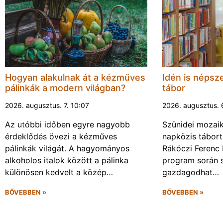
Hogyan alakulnak át a kézműves
Idén is népsze
pálinkák a modern világban?
tábor
2026. augusztus. 7. 10:07
2026. augusztus. 
Az utóbbi időben egyre nagyobb
Szünidei mozai
érdeklődés övezi a kézműves
napközis tábort 
pálinkák világát. A hagyományos
Rákóczi Ferenc 
alkoholos italok között a pálinka
program során 
különösen kedvelt a közép…
gazdagodhat…
BŐVEBBEN »
BŐVEBBEN »