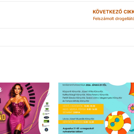
KÖVETKEZŐ CIK
Felszámolt drogellát