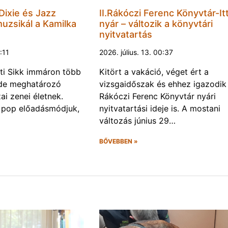
 Dixie és Jazz
II.Rákóczi Ferenc Könyvtár-Itt
muzsikál a Kamilka
nyár – változik a könyvtári
nyitvatartás
8:11
2026. július. 13. 00:37
ti Sikk immáron több
Kitört a vakáció, véget ért a
ede meghatározó
vizsgaidőszak és ehhez igazodik a
ai zenei életnek.
Rákóczi Ferenc Könyvtár nyári
 pop előadásmódjuk,
nyitvatartási ideje is. A mostani
változás június 29…
BŐVEBBEN »