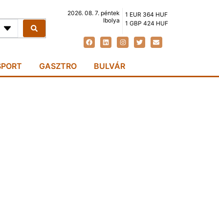
2026. 08. 7. péntek
1 EUR 364 HUF
Ibolya
1 GBP 424 HUF
SPORT
GASZTRO
BULVÁR