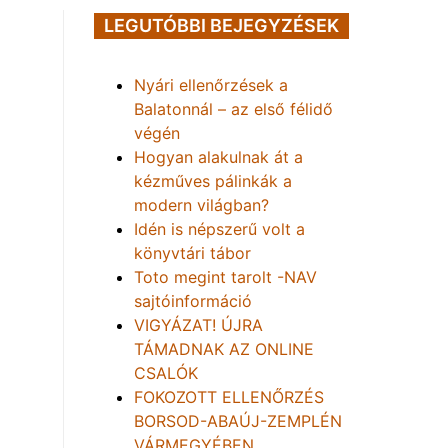
LEGUTÓBBI BEJEGYZÉSEK
Nyári ellenőrzések a
Balatonnál – az első félidő
végén
Hogyan alakulnak át a
kézműves pálinkák a
modern világban?
Idén is népszerű volt a
könyvtári tábor
Toto megint tarolt -NAV
sajtóinformáció
VIGYÁZAT! ÚJRA
TÁMADNAK AZ ONLINE
CSALÓK
FOKOZOTT ELLENŐRZÉS
BORSOD-ABAÚJ-ZEMPLÉN
VÁRMEGYÉBEN