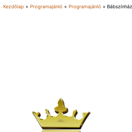
Kezdőlap
»
Programajánló
»
Programajánló
»
Bábszínhá