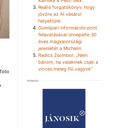
Kamilka & Pesti Sikk
Reális forgatókönyv, hogy
jövőre az AI vásárol
helyettünk
Gumiipari információs pont
felavatásával ünnepelte 30
éves magyarországi
jelenlétét a Michelin
Radics Zsombor: „Nem
bánom, ha valakinek csak a
vicces meleg fiú vagyok”
Toto
Hirdetés
a