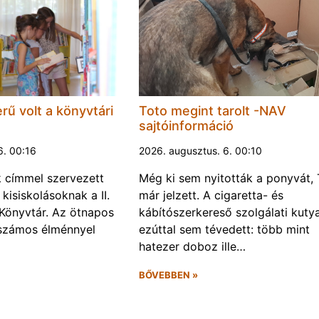
rű volt a könyvtári
Toto megint tarolt -NAV
sajtóinformáció
6. 00:16
2026. augusztus. 6. 00:10
k címmel szervezett
Még ki sem nyitották a ponyvát, 
kisiskolásoknak a II.
már jelzett. A cigaretta- és
Könyvtár. Az ötnapos
kábítószerkereső szolgálati kuty
számos élménnyel
ezúttal sem tévedett: több mint
hatezer doboz ille…
BŐVEBBEN »