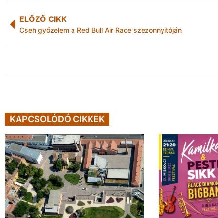
ELŐZŐ CIKK
Cseh győzelem a Red Bull Air Race szezonnyitóján
KAPCSOLÓDÓ CIKKEK