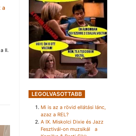
 a
 II.
LEGOLVASOTTABB
Mi is az a rövid ellátási lánc,
azaz a REL?
A IX. Miskolci Dixie és Jazz
Fesztivál-on muzsikál a