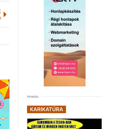
K
ó
Hirdetés
KARIKATÚRA