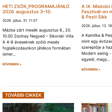
HETI ZSÖK_PROGRAMAJÁNLÓ
A IX. Miskolci
2026. augusztus 3–10.
Fesztivál-on 
& Pesti Sikk
2026. július. 31. 11:07
2026. július. 13. 1
Mázba zárt mesék augusztus 8., 20.
A Kamilka & Pes
10.00 Zsolnay Negyed – Sikorski Villa
mint egy évtiz
A 4-8 éveseknek szóló mesés
szereplője a haz
foglalkozásunkon játékos formában
Modern swing -
ismer…
egyedi, magy…
BŐVEBBEN »
BŐVEBBEN »
TOVÁBBI CIKKEK